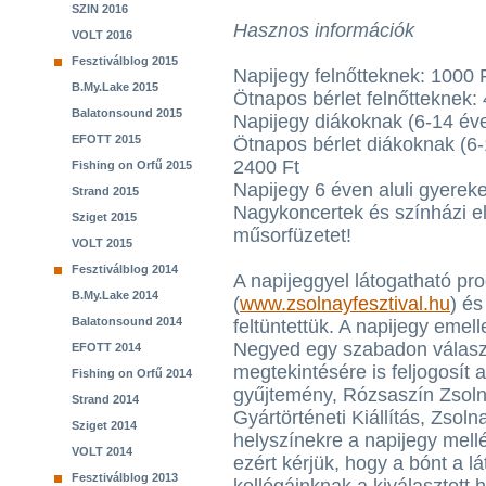
SZIN 2016
Hasznos információk
VOLT 2016
Fesztiválblog 2015
Napijegy felnőtteknek: 1000 
B.My.Lake 2015
Ötnapos bérlet felnőtteknek:
Balatonsound 2015
Napijegy diákoknak (6-14 éve
EFOTT 2015
Ötnapos bérlet diákoknak (6-
2400 Ft
Fishing on Orfű 2015
Napijegy 6 éven aluli gyerek
Strand 2015
Nagykoncertek és színházi e
Sziget 2015
műsorfüzetet!
VOLT 2015
Fesztiválblog 2014
A napijeggyel látogatható p
B.My.Lake 2014
(
www.zsolnayfesztival.hu
) és
Balatonsound 2014
feltüntettük. A napijegy emel
Negyed egy szabadon válasz
EFOTT 2014
megtekintésére is feljogosít 
Fishing on Orfű 2014
gyűjtemény, Rózsaszín Zsolna
Strand 2014
Gyártörténeti Kiállítás, Zsol
Sziget 2014
helyszínekre a napijegy mellé
VOLT 2014
ezért kérjük, hogy a bónt a l
Fesztiválblog 2013