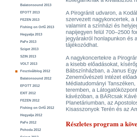
kollégáinknak a kiválasztott 
Balatonsound 2013
A Pirogránit udvaron, a Kod
EFOTT 2013
szervezett nagykoncertek, a 
FEZEN 2013
valamint a színházi és helyj
Fishing on Orfű 2013
napijegyen felül 700–2500 fo
Hegyalja 2013
jegyárakról honlapunkon és a
PaFe 2013
tájékozódhat.
Sziget 2013
SZIN 2013
A nagykoncertekre a Pirográn
a kisebb előadásokat, kísér
VOLT 2013
Bábszínházban, a Janus Egy
Fesztiválblog 2012
Zeneművészeti Intézet előa
Balatonsound 2012
Médiatudományi Tanszéken,
EFOTT 2012
teremben, a Látogatóközpont
EXIT 2012
kávézóban, a BÁRcsak Kávéz
FEZEN 2012
Planetáriumban, az Apostolo
Fishing on Orfű 2012
Kisasszonyok Terén és az A
Hegyalja 2012
Részletes program a köv
PaFe 2012
Pohoda 2012