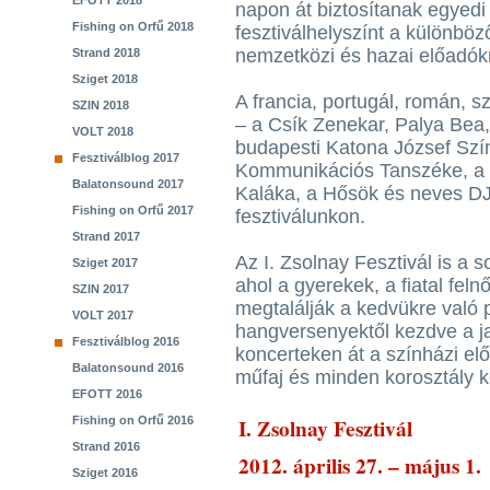
EFOTT 2018
napon át biztosítanak egyedi
Fishing on Orfű 2018
fesztiválhelyszínt a különböz
nemzetközi és hazai előadók
Strand 2018
Sziget 2018
A francia, portugál, román, sz
SZIN 2018
– a Csík Zenekar, Palya Bea
VOLT 2018
budapesti Katona József Szí
Fesztiválblog 2017
Kommunikációs Tanszéke, a 
Balatonsound 2017
Kaláka, a Hősök és neves DJ
Fishing on Orfű 2017
fesztiválunkon.
Strand 2017
Az I. Zsolnay Fesztivál is a s
Sziget 2017
ahol a gyerekek, a fiatal fel
SZIN 2017
megtalálják a kedvükre való
VOLT 2017
hangversenyektől kezdve a ja
Fesztiválblog 2016
koncerteken át a színházi elő
Balatonsound 2016
műfaj és minden korosztály k
EFOTT 2016
I. Zsolnay Fesztivál
Fishing on Orfű 2016
Strand 2016
2012. április 27. – május 1.
Sziget 2016