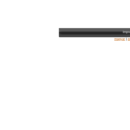
Impr
magyar
|
e