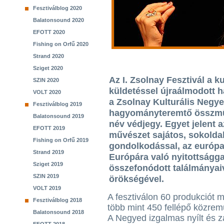
Fesztiválblog 2020
Balatonsound 2020
EFOTT 2020
Fishing on Orfű 2020
Strand 2020
Sziget 2020
Az I. Zsolnay Fesztivál a ku
SZIN 2020
küldetéssel újraálmodott 
VOLT 2020
a Zsolnay Kulturális Negy
Fesztiválblog 2019
hagyományteremtő összművé
Balatonsound 2019
név védjegy. Egyet jelent a
EFOTT 2019
művészet sajátos, sokoldalú
Fishing on Orfű 2019
gondolkodással, az európa
Strand 2019
Európára való nyitottságg
Sziget 2019
összefonódott találmányaiv
SZIN 2019
örökségével.
VOLT 2019
A fesztiválon 60 produkciót 
Fesztiválblog 2018
több mint 450 fellépő közre
Balatonsound 2018
A Negyed izgalmas nyílt és zá