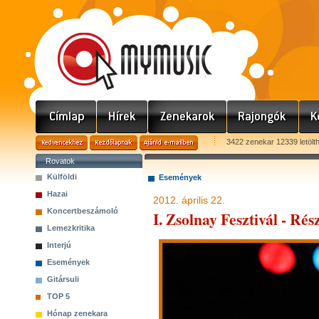
3422 zenekar 12339 letölt
Rovatok
Külföldi
Események
Hazai
2012. április 22.
Koncertbeszámoló
I. Zsolnay Fesztivál - Ré
Lemezkritika
Interjú
Események
Gitársuli
TOP 5
Hónap zenekara