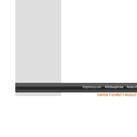
Impresszum
Médiaajánlat
Adatvé
magyar
|
english
|
deutsch