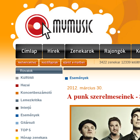
3422 zenekar 12339 letölt
Rovatok
Külföldi
Események
Hazai
2012. március 30.
Koncertbeszámoló
A punk szerelmeseinek -
Lemezkritika
Interjú
Események
Gitársuli
TOP 5
Hónap zenekara