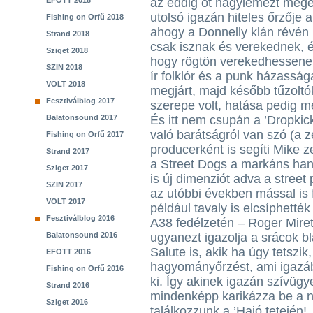
EFOTT 2018
az eddig öt nagylemezt megél
utolsó igazán hiteles őrzője 
Fishing on Orfű 2018
ahogy a Donnelly klán révén 
Strand 2018
csak isznak és verekednek, és
Sziget 2018
hogy rögtön verekedhessenek.
SZIN 2018
ír folklór és a punk házasság
VOLT 2018
megjárt, majd később tűzolt
Fesztiválblog 2017
szerepe volt, hatása pedig m
Balatonsound 2017
És itt nem csupán a ’Dropkic
való barátságról van szó (a z
Fishing on Orfű 2017
producerként is segíti Mike z
Strand 2017
a Street Dogs a markáns hangz
Sziget 2017
is új dimenziót adva a street
SZIN 2017
az utóbbi években mással is 
VOLT 2017
például tavaly is elcsíphetté
Fesztiválblog 2016
A38 fedélzetén – Roger Miret
Balatonsound 2016
ugyanezt igazolja a srácok b
Salute is, akik ha úgy tetszik
EFOTT 2016
hagyományőrzést, ami igazábó
Fishing on Orfű 2016
ki. Így akinek igazán szívügye
Strand 2016
mindenképp karikázza be a na
Sziget 2016
találkozzunk a ’Hajó tetején!