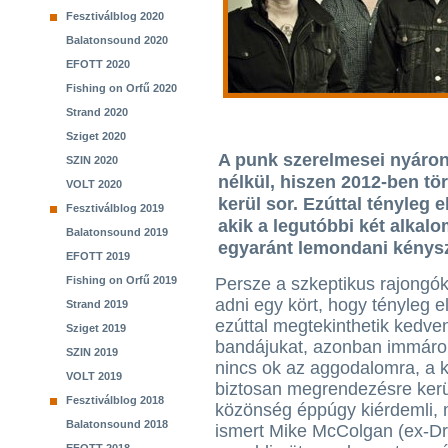
Fesztiválblog 2020
Balatonsound 2020
EFOTT 2020
Fishing on Orfű 2020
Strand 2020
Sziget 2020
A punk szerelmesei nyáro
SZIN 2020
nélkül, hiszen 2012-ben tö
VOLT 2020
kerül sor. Ezúttal tényleg 
Fesztiválblog 2019
akik a legutóbbi két alkal
Balatonsound 2019
egyaránt lemondani kénysze
EFOTT 2019
Fishing on Orfű 2019
Persze a szkeptikus rajongók
adni egy kört, hogy tényleg e
Strand 2019
ezúttal megtekinthetik kedve
Sziget 2019
bandájukat, azonban immáro
SZIN 2019
nincs ok az aggodalomra, a 
VOLT 2019
biztosan megrendezésre kerü
Fesztiválblog 2018
közönség éppúgy kiérdemli, 
Balatonsound 2018
ismert Mike McColgan (ex-Dr