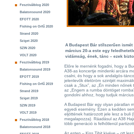
Fesztiválblog 2020
Balatonsound 2020
EFOTT 2020
Fishing on Orfű 2020
Strand 2020
Sziget 2020
A Budapest Bár stílszerűen ismét 
SZIN 2020
március 20-a este egy feledhetetl
VOLT 2020
vidámság, ének, tánc – ezek bizto
Fesztiválblog 2019
Előre le mernénk fogadni, hogy a B
Balatonsound 2019
A38-as koncertje mindenki arcára mo
csalni, és hogy a sok andalgós-tánc
EFOTT 2019
jelenlevők életöröm szintjét maximális
Fishing on Orfű 2019
csak a „Stux”, az „Én minden nőnek 
az „Engem a rumba döntöget romba”
Strand 2019
gondolni ahhoz, hogy tudjuk márciu
Sziget 2019
A Budapest Bár egy olyan páratlan 
SZIN 2019
egyedi esemény. Ezen a kedden sem 
VOLT 2019
eljöttének határozott jele lesz a buli
megalapozza). Ráadásul az A38 Hajó
Fesztiválblog 2018
több generáció is felhőtlenül partizo
Balatonsound 2018
Az esten – Kiss Tibit kivéve – ott le