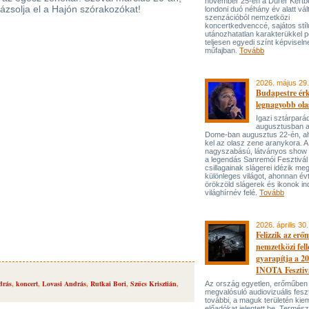
november 25-én a Dürer Kertben
ázsolja el a Hajón szórakozókat!
londoni duó néhány év alatt vál
szenzációból nemzetközi
koncertkedvenccé, sajátos stí
utánozhatatlan karakterükkel p
teljesen egyedi színt képviseln
műfajban.
Tovább
2026. május 29.
Budapestre ér
legnagyobb ola
Igazi sztárpará
augusztusban 
Dome-ban augusztus 22-én, aho
kel az olasz zene aranykora. A
nagyszabású, látványos show
a legendás Sanremói Fesztivál
csillagainak slágerei idézik meg
különleges világot, ahonnan év
örökzöld slágerek és ikonok ind
világhírnév felé.
Tovább
2026. április 30.
Felizzik az erő
nemzetközi fel
gyarapítja a 2
INOTA Fesztiv
drás
,
koncert
,
Lovasi András
,
Rutkai Bori
,
Szűcs Krisztián
,
Az ország egyetlen, erőműben
megvalósuló audiovizuális feszt
további, a maguk területén kie
előadókat jelentett be. Termés