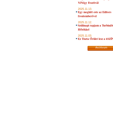
VéNégy Fesztivál
2025.11.13.
Egy meghitt este az Editors
frontemberével
2025.11.12.
Szülinapi rapjam a Turbiná
Hősökkel
2025.11.03.
Ez Tiszta Őrület lesz a 6SZ
Archívum