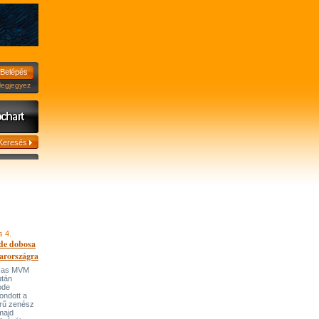
jegyez
s 4.
de dobosa
arországra
házas MVM
után
ode
ondott a
írű zenész
majd