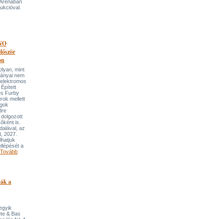
 Arénában
ukcióval.
NO
őször
on
an, mint
lmányai nem
 elektromos
Épített
és Furby
rok mellett
ngok
dre
 dolgozott
őként is.
dalával, az
t, 2027.
lhatjuk
llépését a
Tovább
pák a
 egyik
ete & Bas