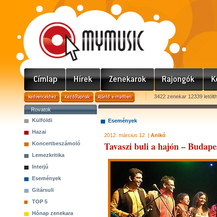
3422 zenekar 12339 letölt
Rovatok
Külföldi
Események
Hazai
2012. március 12. |
Anikó
Tavaszi buli a hajón – Budape
Koncertbeszámoló
Lemezkritika
Interjú
Események
Gitársuli
TOP 5
Hónap zenekara