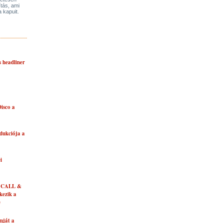
ítás, ami
a kapuit.
s headliner
isco a
dukciója a
i
 CALL &
ezik a
e
mját a