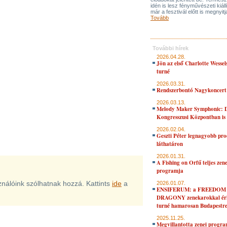
idén is lesz fényművészeti kiáll
már a fesztivál előtt is megnyitj
Tovább
További hírek
2026.04.28.
Jön az első Charlotte Wessel
turné
2026.03.31.
Rendszerbontó Nagykoncert
2026.03.13.
Melody Maker Symphonic: D
Kongresszusi Központban is
2026.02.04.
Geszti Péter legnagyobb pro
láthatáron
2026.01.31.
A Fishing on Orfű teljes zene
programja
sználóink szólhatnak hozzá. Kattints
ide
a
2026.01.07.
ENSIFERUM: a FREEDOM
DRAGONY zenekarokkal érk
turné hamarosan Budapestr
2025.11.25.
Megvillantotta zenei progra