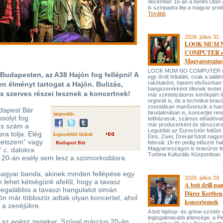
december 16-án a berlini Uber
is színpadra lép a magyar prod
Tovább
2026. július 31.
LOOK MUM 
COMPUTER el
Magyarország
LOOK MUM NO COMPUTER oly
Budapesten, az A38 Hajón fog fellépni! A
egy őrült feltaláló, csak a talá
rakétaként, hanem elsősorban
en élményt tartogat a Hajón. Bulizás,
hangszerekként öltenek testet. 
s szerves részei lesznek a koncertnek!
már szintetizátoros kerékpárt 
orgonát is, de a technikai bravú
zseniálisan manőverezik a ha
udapest Bár
birodalmában is, koncertjei ren
megosztás
solyt fog
teltházasok, számos előadóval
már producerként és társszerz
os szám a
Legutóbb az Eurovízión feltűnt 
ra tolja. Elég
kapcsolódó linkek
Eins, Zwei, Drei-jal futott nagyo
tetszem” vagy
Budapest Bár
február 19-én pedig először hal
Magyarországon is bravúros fe
 c. dalokra
Turbina Kulturális Központban.
s 20-án esély sem lesz a szomorkodásra.
magyar banda, akinek minden fellépése egy
2026. július 29.
lehet kétségünk afelől, hogy a tavasz
A brit drill pa
 (legalábbis a tavaszi hangulatot simán
Dürer Kertben
n már többször adtak olyan koncertet, ahol
koncerteznek
tt a zenéjükre.
A brit hiphop- és grime-színtér
legizgalmasabb jelensége, a P
sz az egész zenekar. Szóval március 20-án,