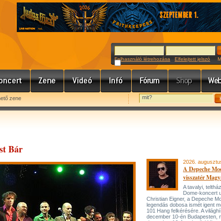
Felhasználó létrehozása
Elfelejtett jelszó
Meg
hető zene
st Bár
2026. augusztu
A Depeche Mo
visszatér Magy
A tavalyi, telt
Dome-koncert 
Christian Eigner, a Depeche M
legendás dobosa ismét igent m
101 Hang felkérésére. A világh
december 10-én Budapesten, 