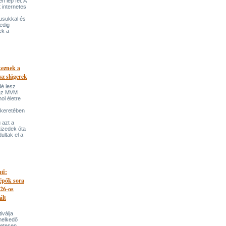
 lép fel. A
t internetes
lusukkal és
edig
ek a
keznek a
sz slágerek
dé lesz
az MVM
l életre
 keretében
 azt a
tizedek óta
ultak el a
mű:
lépők sora
026-os
ált
iválja
melkedő
zetesen