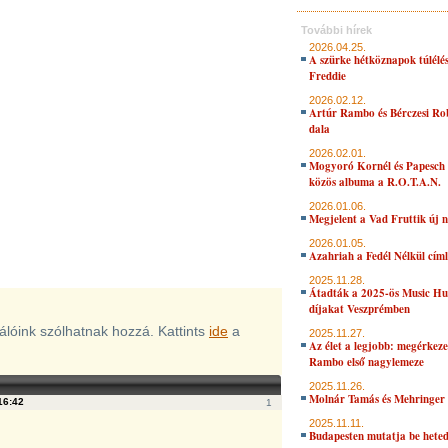
További hírek
2026.04.25.
A szürke hétköznapok túlélés
Freddie
2026.02.12.
Artúr Rambo és Bérczesi Ro
dala
2026.02.01.
Mogyoró Kornél és Papesch 
közös albuma a R.O.T.A.N.
2026.01.06.
Megjelent a Vad Fruttik új 
2026.01.05.
Azahriah a Fedél Nélkül cím
2025.11.28.
Átadták a 2025-ös Music H
díjakat Veszprémben
nálóink szólhatnak hozzá. Kattints
ide
a
2025.11.27.
Az élet a legjobb: megérkeze
Rambo első nagylemeze
2025.11.26.
Molnár Tamás és Mehringer 
16:42
1
2025.11.11.
Budapesten mutatja be hete