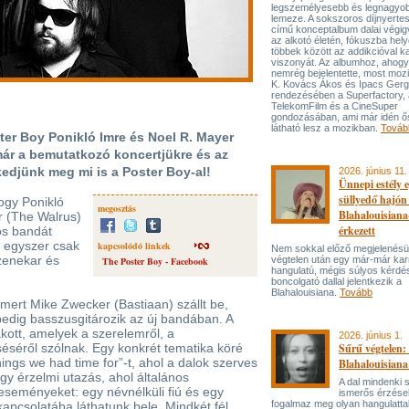
legszemélyesebb és legnagyo
lemeze. A sokszoros díjnyert
című konceptalbum dalai végi
az alkotó életén, fókuszba hel
többek között az addikcióval k
viszonyát. Az albumhoz, ahog
nemrég bejelentette, most mozi
K. Kovács Ákos és Ipacs Gerg
rendezésében a Superfactory, 
TelekomFilm és a CineSuper
gondozásában, ami már idén ő
látható lesz a mozikban.
Továb
ter Boy Ponikló Imre és Noel R. Mayer
már a bemutatkozó koncertjükre és az
edjünk meg mi is a Poster Boy-al!
2026. június 11.
Ünnepi estély 
süllyedő hajón
ogy Ponikló
megosztás
Blahalouisiana
r (The Walrus)
érkezett
ös bandát
n egyszer csak
kapcsolódó linkek
Nem sokkal előző megjelenésü
 zenekar és
végtelen után egy már-már kar
The Poster Boy - Facebook
hangulatú, mégis súlyos kérdé
boncolgató dallal jelentkezik a
Blahalouisiana.
Tovább
smert Mike Zwecker (Bastiaan) szállt be,
dig basszusgitározik az új bandában. A
akott, amelyek a szerelemről, a
2026. június 1.
éséről szólnak. Egy konkrét tematika köré
Sűrű végtelen: 
hings we had time for”-t, ahol a dalok szerves
Blahalouisiana
y érzelmi utazás, ahol általános
A dal mindenki
eseményeket: egy névnélküli fiú és egy
ismerős érzése
fogalmaz meg olyan hangulattal
apcsolatába láthatunk bele. Mindkét fél