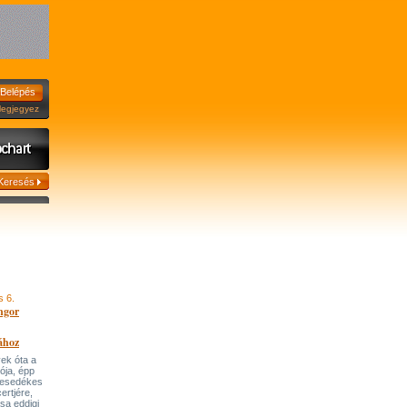
jegyez
s 6.
ngor
ához
ek óta a
tója, épp
 esedékes
ertjére,
ása eddigi