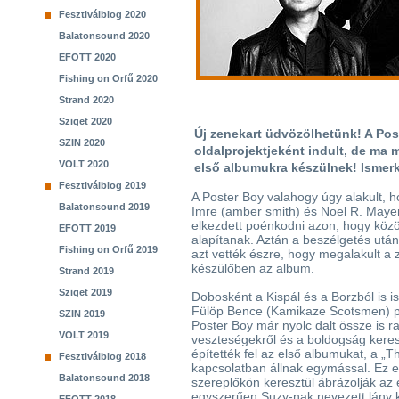
Fesztiválblog 2020
Balatonsound 2020
EFOTT 2020
Fishing on Orfű 2020
Strand 2020
Sziget 2020
Új zenekart üdvözölhetünk! A Pos
SZIN 2020
oldalprojektjeként indult, de ma 
VOLT 2020
első albumukra készülnek! Ismerk
Fesztiválblog 2019
A Poster Boy valahogy úgy alakult, h
Balatonsound 2019
Imre (amber smith) és Noel R. Maye
elkezdett poénkodni azon, hogy köz
EFOTT 2019
alapítanak. Aztán a beszélgetés utá
Fishing on Orfű 2019
azt vették észre, hogy megalakult a
készülőben az album.
Strand 2019
Sziget 2019
Dobosként a Kispál és a Borzból is i
Fülöp Bence (Kamikaze Scotsmen) pe
SZIN 2019
Poster Boy már nyolc dalt össze is r
VOLT 2019
veszteségekről és a boldogság keres
építették fel az első albumukat, a „T
Fesztiválblog 2018
kapcsolatban állnak egymással. Ez eg
Balatonsound 2018
szereplőkön keresztül ábrázolják az 
egyszerűen Suzy-nak nevezett lány k