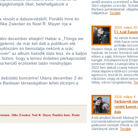
amitől annyira szerethető a Bla
gigkövetjük őket, belehallgatunk a
Sűrű végtelen szerzője, Schob
Barbara gondolatainak világába
hallgatókat.
Tovább
a részét a dalszerzésből, Ponikló Imre és
Mike Zwecker és Noel R. Mayer írja a
2026. május 20.
Új Acid Empire
álni december elsején! Habár a „Things we
Az elmúlt évek
több hazai zen
jelenni, de már két dalt a publikum elé
próbálja össze
 nyitószám és bemutatja nekünk a srác
modern metal, az elektronika é
s over” az album hatodik dala lesz, és a baljós
határait, de kevés formáció tal
ebben a saját, könnyen felisme
Az biztos, hogy a lemez érdekes párkapcsolati
hangját. A budapesti Acid Empi
óba kerülő érzéseket talán mindnyájan
pontosan ebbe a kategóriába ta
2022-ben alakult csapat industr
metal alapokra építkező zenéj
agresszív, feszült és atmoszfé
ó debütáló koncertre! Utána december 2-án
miközben végig ott lüktet benne
Bastiaan társaságában lehet elcsípni a
hideg, városi nyugtalanság.
To
2026. május 4.
Sárkányok tán
verziót kapott
dala
cotsmen
,
Mike Zwecker
,
Noel R. Mayer
,
Poniklo Imre
,
Poster
A téli álmából ébredő Minimal P
közreműködésével gondolta újr
jubileumot ünneplő Hősök a 20
Sárkányok táncát.
Tovább