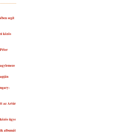
ében segít
bi közös
Péter
nagylemeze
lapján
ungary-
tt az Artúr
közös ügye
dik albumát