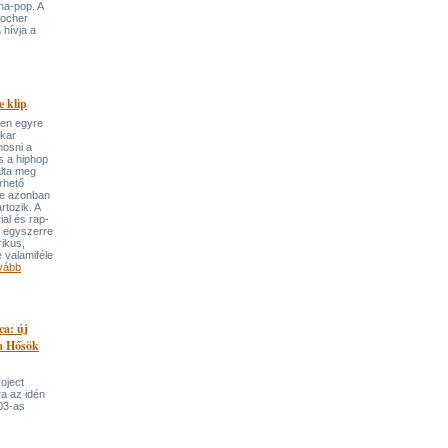
ha-pop. A
locher
 hívja a
 klip
ben egyre
ekar
mosni a
s a hiphop
álta meg
rhető
re azonban
rtozik. A
ial és rap-
e egyszerre
rikus,
 valamiféle
vább
ca: új
 a Hősök
roject
a az idén
03-as