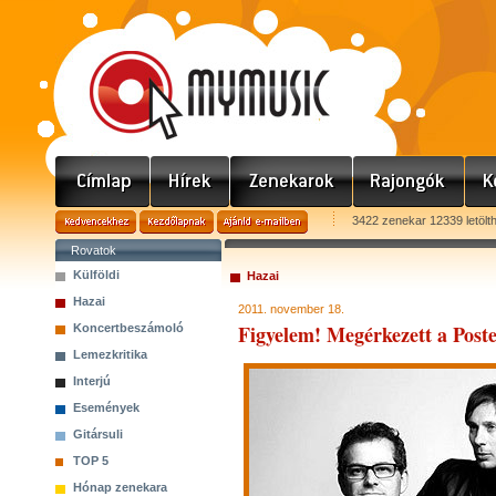
3422 zenekar 12339 letölt
Rovatok
Külföldi
Hazai
Hazai
2011. november 18.
Figyelem! Megérkezett a Post
Koncertbeszámoló
Lemezkritika
Interjú
Események
Gitársuli
TOP 5
Hónap zenekara