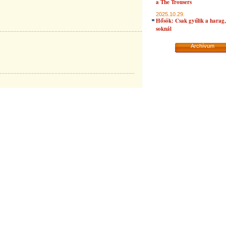
a The Trousers
2025.10.29.
Hősök: Csak gyűlik a harag, 
soknál
Archívum