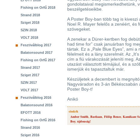
EFOTT 2018
gondolataival megismerkedhetünk, vé
Fishing on Orfű 2018
beszélgetéseikbe.
Strand 2018
A Poster Boy-ban több tag is kiveszi 
Sziget 2018
Noel R. Mayer felelős a zenéért, és 
szövegeket.
SZIN 2018
VOLT 2018
A zenekar a Dürer-kertben fog debüt
had time for” csak januárban fog meg
Fesztiválblog 2017
tártak. Ez a „Pale Blue Eyes”, ami a
Balatonsound 2017
félelmeit és a lány szerelmét. Az „It’
cím a fiú várakozását jeleníti meg. 
Fishing on Orfű 2017
utazást választott témájául, és a sz
Strand 2017
ismerjük és tapasztaltuk már.
Sziget 2017
Készüljetek a decembert is megnyit
SZIN 2017
Nagyváradon és 3-án Békéscsabán a 
Poster Boy-t!
VOLT 2017
Fesztiválblog 2016
Anikó
Balatonsound 2016
cimkék
EFOTT 2016
Amber Smith
,
Bastiaan
,
Fülöp Bence
,
Kamikaze S
Fishing on Orfű 2016
Boy
,
újdonság!
Strand 2016
Sziget 2016