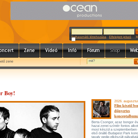
Felhasználó létrehozása
Elfelejtett jelszó
Meg
hető zene
er Boy!
2026. augusztu
Film készül bo
díjnyertes
konceptalbum
Berta Csongor, azaz bongor év
hazai zenei színtér fontos alko
most készül a szeptemberben
első önálló Budapest Park konc
tavaly pedig elkészült pályafut