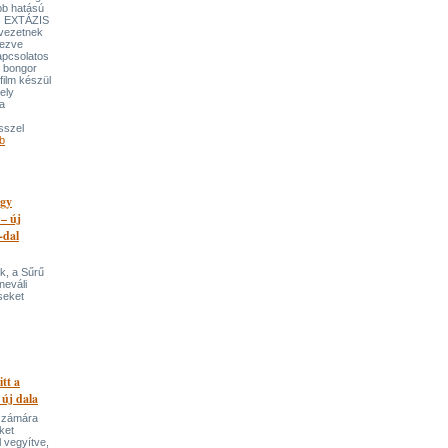
bb hatású
es EXTÁZIS
gvezetnek
yezve
apcsolatos
y bongor
film készül
ely
a
sszel
b
egy
 – új
-dal
k, a Sűrű
neváli
seket
itt a
 új dala
 számára
ket
 vegyítve,