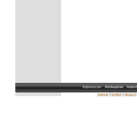
Impresszum
Médiaajánlat
Adatvé
magyar
|
english
|
deutsch