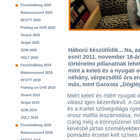
Fesztiválblog 2020
Balatonsound 2020
EFOTT 2020
Fishing on Orfű 2020
Strand 2020
Sziget 2020
Háború készülődik... Na, a
SZIN 2020
esni! 2011. november 18-á
VOLT 2020
történelmi pillanatnak leh
Fesztiválblog 2019
mint a keleti és a nyugati 
Balatonsound 2019
néhány, vérpezsdítő óra er
EFOTT 2019
más, mint Ganxsta „Döglégy
Fishing on Orfű 2019
Miért keleti és miért nyugati 
Strand 2019
válasz igen kézenfekvő. A G
Sziget 2019
és a Kartel szövegvilága nyer
SZIN 2019
orosz maffia leszámolása, m
VOLT 2019
Gang még a könnyűzenei stí
Fesztiválblog 2018
kevésbé jártas személyekben
Balatonsound 2018
pomádés érzetet kelt színes