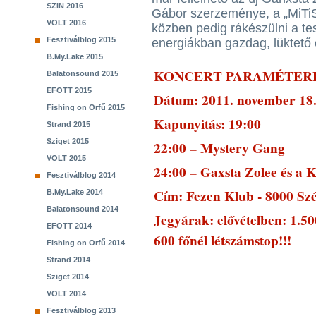
SZIN 2016
Gábor szerzeménye, a „MiTiS
VOLT 2016
közben pedig rákészülni a te
Fesztiválblog 2015
energiákban gazdag, lüktető 
B.My.Lake 2015
KONCERT PARAMÉTER
Balatonsound 2015
EFOTT 2015
Dátum: 2011. november 
Fishing on Orfű 2015
Kapunyitás: 19:00
Strand 2015
Sziget 2015
22:00 – Mystery Gang
VOLT 2015
24:00 – Gaxsta Zolee és a K
Fesztiválblog 2014
Cím: Fezen Klub - 8000 Szé
B.My.Lake 2014
Balatonsound 2014
Jegyárak: elővételben: 1.5
EFOTT 2014
600 főnél létszámstop!!!
Fishing on Orfű 2014
Strand 2014
Sziget 2014
VOLT 2014
Fesztiválblog 2013