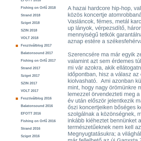
EFOTT 2018
A hazai hardcore hip-hop, va
Fishing on Orfű 2018
közös koncertje atomrobbanás
Strand 2018
Vasláncok, fémes, metál karco
Sziget 2018
up lányok, vérpezsdítő, hár
SZIN 2018
mennyiségű tetkók garantáln
VOLT 2018
aznap estére a székesfehérv
Fesztiválblog 2017
Balatonsound 2017
Szerencsére ma már egyik ze
valamint azt sem érdemes tú
Fishing on Orfű 2017
mi vár azokra, akik ellátogatn
Strand 2017
időpontban, hisz a válasz az
Sziget 2017
kiolvasható. Ami azonban kü
SZIN 2017
mint, hogy nagy örömünkre 
VOLT 2017
lemezzel örvendezteti meg 
Fesztiválblog 2016
év után először jelentkezik 
Balatonsound 2016
őszi koncertjeiken bőséges k
szolgálnak a közönségnek, mí
EFOTT 2016
inkább kiéheztet bennünket a
Fishing on Orfű 2016
természetűeknek nem kell a
Strand 2016
Megnyugtatásukra; a világhál
Sziget 2016
már fellelhető az új Ganxsta 