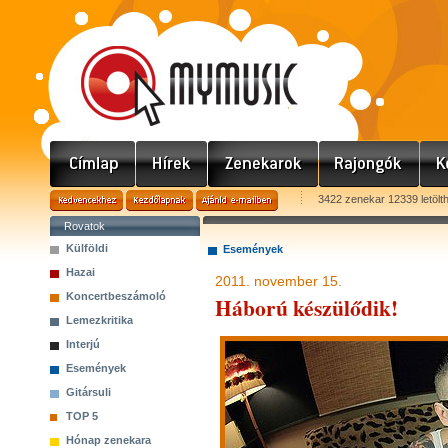
3422 zenekar 12339 letölt
Rovatok
Külföldi
Események
Hazai
2011. november 15.
Koncertbeszámoló
Háború készülődik!
Lemezkritika
Interjú
Események
Gitársuli
TOP 5
Hónap zenekara