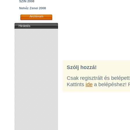
SZIN 2008
Nehéz Zenei 2008
Archívum
Hirdetés
Szólj hozzá!
Csak regisztrált és belépet
Kattints
ide
a belépéshez! 