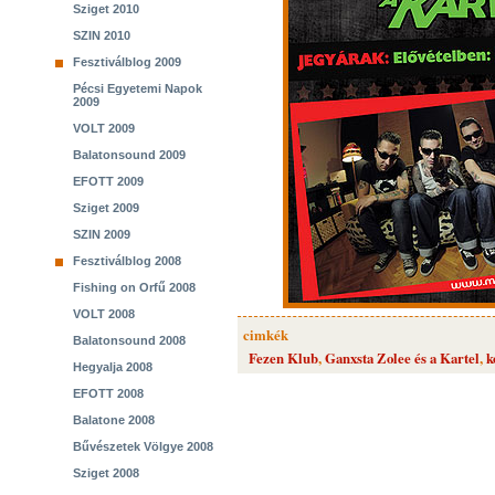
Sziget 2010
SZIN 2010
Fesztiválblog 2009
Pécsi Egyetemi Napok
2009
VOLT 2009
Balatonsound 2009
EFOTT 2009
Sziget 2009
SZIN 2009
Fesztiválblog 2008
Fishing on Orfű 2008
VOLT 2008
cimkék
Balatonsound 2008
Fezen Klub
,
Ganxsta Zolee és a Kartel
,
k
Hegyalja 2008
EFOTT 2008
Balatone 2008
Bűvészetek Völgye 2008
Sziget 2008