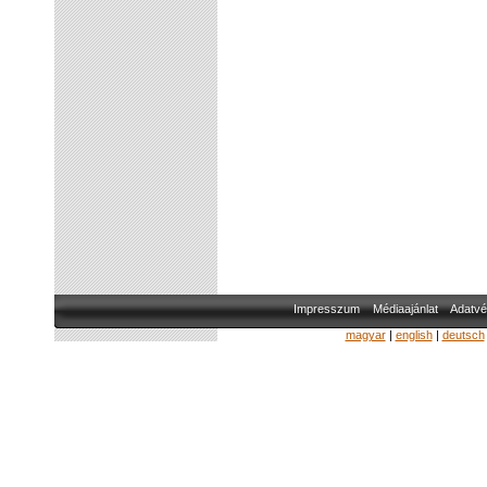
Impresszum
Médiaajánlat
Adatvé
magyar
|
english
|
deutsch