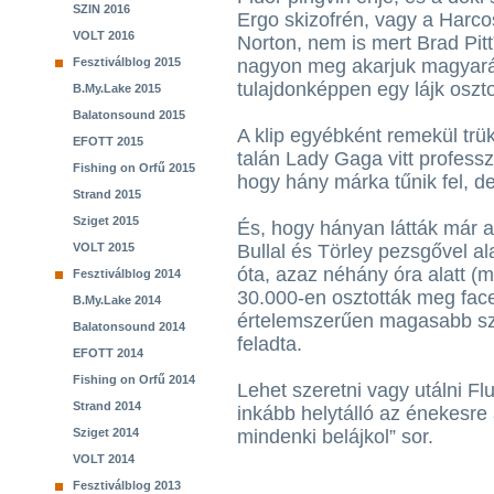
SZIN 2016
Ergo skizofrén, vagy a Harc
VOLT 2016
Norton, nem is mert Brad Pitt
Fesztiválblog 2015
nagyon meg akarjuk magyaráz
tulajdonképpen egy lájk oszt
B.My.Lake 2015
Balatonsound 2015
A klip egyébként remekül trü
EFOTT 2015
talán Lady Gaga vitt profess
Fishing on Orfű 2015
hogy hány márka tűnik fel, 
Strand 2015
Sziget 2015
És, hogy hányan látták már 
VOLT 2015
Bullal és Törley pezsgővel al
óta, azaz néhány óra alatt (m
Fesztiválblog 2014
30.000-en osztották meg fac
B.My.Lake 2014
értelemszerűen magasabb sz
Balatonsound 2014
feladta.
EFOTT 2014
Fishing on Orfű 2014
Lehet szeretni vagy utálni Flu
Strand 2014
inkább helytálló az énekesre 
Sziget 2014
mindenki belájkol” sor.
VOLT 2014
Fesztiválblog 2013