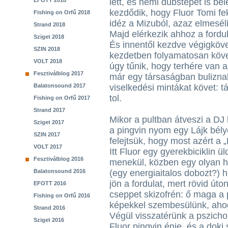
EFOTT 2018
lett, és némi dubstepet is bel
kezdődik, hogy Fluor Tomi fe
Fishing on Orfű 2018
idéz a Mizuból, azaz elmeséli
Strand 2018
Majd elérkezik ahhoz a fordul
Sziget 2018
És innentől kezdve végigkövet
SZIN 2018
kezdetben folyamatosan követ
VOLT 2018
úgy tűnik, hogy terhére van a
Fesztiválblog 2017
már egy társaságban buliznak
Balatonsound 2017
viselkedési mintákat követ: tán
tol.
Fishing on Orfű 2017
Strand 2017
Mikor a pultban átveszi a DJ h
Sziget 2017
a pingvin nyom egy Lájk bély
SZIN 2017
felejtsük, hogy most azért a 
VOLT 2017
Itt Fluor egy gyerekbiciklin ü
Fesztiválblog 2016
menekül, közben egy olyan h
Balatonsound 2016
(egy energiaitalos dobozt?)
jön a fordulat, mert rövid út
EFOTT 2016
cseppet skizofrén: ő maga a 
Fishing on Orfű 2016
képekkel szembesülünk, ahog
Strand 2016
Végül visszatérünk a pszichol
Sziget 2016
Fluor pingvin énje, és a dok