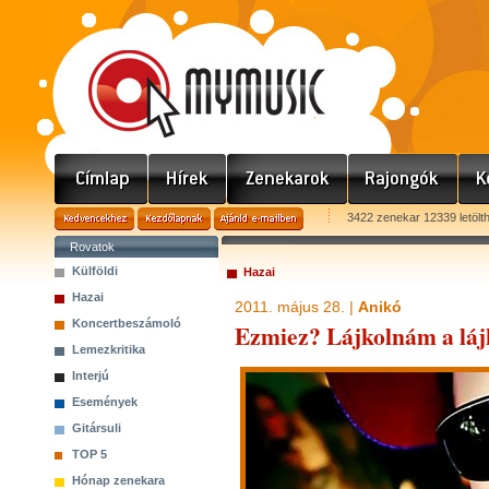
3422 zenekar 12339 letölt
Rovatok
Külföldi
Hazai
Hazai
2011. május 28. |
Anikó
Koncertbeszámoló
Ezmiez? Lájkolnám a láj
Lemezkritika
Interjú
Események
Gitársuli
TOP 5
Hónap zenekara