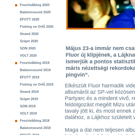
Fesztiválblog 2020
Balatonsound 2020
EFOTT 2020
Fishing on Orfű 2020
Strand 2020
Sziget 2020
Május 23-a immár nem csa
SZIN 2020
Fluor új klipjének, a Lájkn
VOLT 2020
ismerjük a pontos statiszti
Fesztiválblog 2019
máris nézettségi rekordoka
Balatonsound 2019
pingvin”.
EFOTT 2019
Fishing on Orfű 2019
Elkészült Fluor harmadik vide
albumáról az SP-vel közösen
Strand 2019
Partyarc és a mindent vivő, 
Sziget 2019
feldolgozást megélt Mizu utá
SZIN 2019
tavaly jött ki, és most ennek
VOLT 2019
dalához, a Lájkhoz született 
Fesztiválblog 2018
Balatonsound 2018
Maga a dal nem teljesen albu