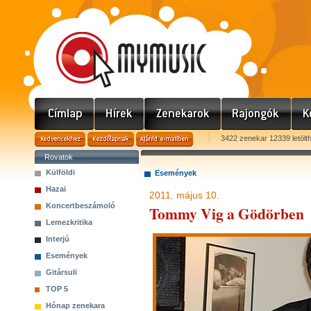
3422 zenekar 12339 letölt
Rovatok
Külföldi
Események
Hazai
2011. május 10.
Koncertbeszámoló
Tommy Vig a Gödörben
Lemezkritika
Interjú
Események
Gitársuli
TOP 5
Hónap zenekara