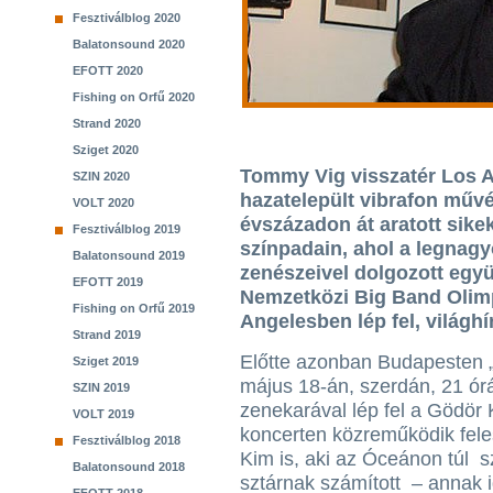
Fesztiválblog 2020
Balatonsound 2020
EFOTT 2020
Fishing on Orfű 2020
Strand 2020
Sziget 2020
Tommy Vig visszatér Los A
SZIN 2020
hazatelepült vibrafon művé
VOLT 2020
évszázadon át aratott sike
Fesztiválblog 2019
színpadain, ahol a legnag
Balatonsound 2019
zenészeivel dolgozott együ
EFOTT 2019
Nemzetközi Big Band Olimp
Fishing on Orfű 2019
Angelesben lép fel, világh
Strand 2019
Előtte azonban Budapesten „
Sziget 2019
május 18-án, szerdán, 21 órát
SZIN 2019
zenekarával lép fel a Gödör 
VOLT 2019
koncerten közreműködik fel
Fesztiválblog 2018
Kim is, aki az Óceánon túl s
Balatonsound 2018
sztárnak számított – annak i