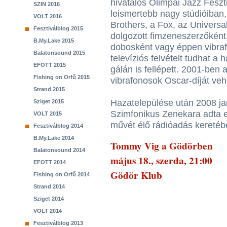
hivatalos Olimpai Jazz Feszti
SZIN 2016
leismertebb nagy stúdióiban,
VOLT 2016
Brothers, a Fox, az Universa
Fesztiválblog 2015
dolgozott fimzeneszerzőként
B.My.Lake 2015
dobosként vagy éppen vibra
Balatonsound 2015
televíziós felvételt tudhat a 
EFOTT 2015
gálán is fellépett. 2001-ben 
Fishing on Orfű 2015
vibrafonosok Oscar-díját vehe
Strand 2015
Hazatelepülése után 2008 j
Sziget 2015
Szimfonikus Zenekara adta 
VOLT 2015
művét élő rádióadás keretéb
Fesztiválblog 2014
B.My.Lake 2014
Tommy Vig a Gödörben
Balatonsound 2014
május 18., szerda, 21:00
EFOTT 2014
Gödör Klub
Fishing on Orfű 2014
Strand 2014
Sziget 2014
VOLT 2014
Fesztiválblog 2013