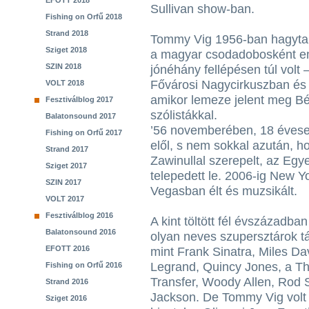
EFOTT 2018
Sullivan show-ban.
Fishing on Orfű 2018
Strand 2018
Tommy Vig 1956-ban hagyta 
Sziget 2018
a magyar csodadobosként em
SZIN 2018
jónéhány fellépésen túl volt
Fővárosi Nagycirkuszban és 
VOLT 2018
amikor lemeze jelent meg Béc
Fesztiválblog 2017
szólistákkal.
Balatonsound 2017
’56 novemberében, 18 éves
Fishing on Orfű 2017
elől, s nem sokkal azután, 
Strand 2017
Zawinullal szerepelt, az Egye
Sziget 2017
telepedett le. 2006-ig New Y
SZIN 2017
Vegasban élt és muzsikált.
VOLT 2017
Fesztiválblog 2016
A kint töltött fél évszázadban 
Balatonsound 2016
olyan neves szupersztárok tá
EFOTT 2016
mint Frank Sinatra, Miles Da
Legrand, Quincy Jones, a T
Fishing on Orfű 2016
Transfer, Woody Allen, Rod 
Strand 2016
Jackson. De Tommy Vig volt
Sziget 2016