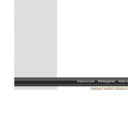
Impresszum
Médiaajánlat
Adatvé
magyar
|
english
|
deutsch