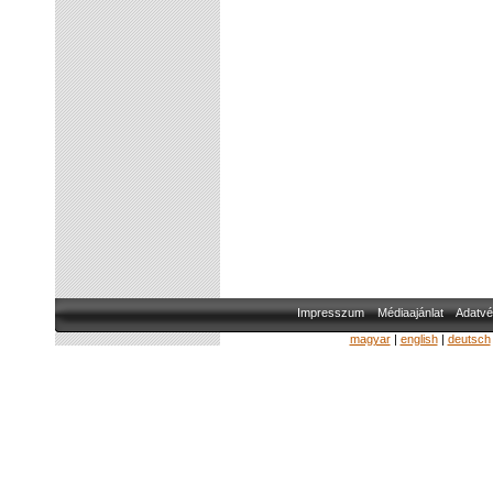
Impresszum
Médiaajánlat
Adatvé
magyar
|
english
|
deutsch