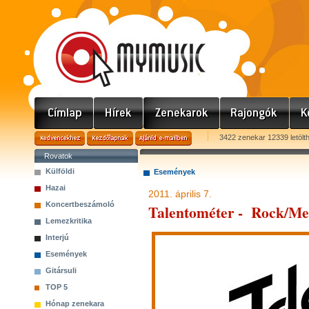
3422 zenekar 12339 letölt
Rovatok
Külföldi
Események
Hazai
2011. április 7.
Koncertbeszámoló
Talentométer - Rock/Met
Lemezkritika
Interjú
Események
Gitársuli
TOP 5
Hónap zenekara