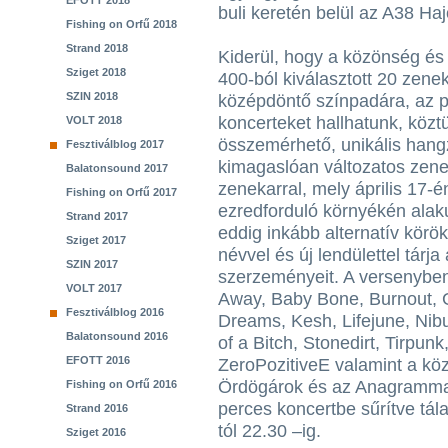
EFOTT 2018
buli keretén belül az A38 Haj
Fishing on Orfű 2018
Strand 2018
Kiderül, hogy a közönség és a
Sziget 2018
400-ból kiválasztott 20 zene
SZIN 2018
középdöntő színpadára, az 
koncerteket hallhatunk, közt
VOLT 2018
összemérhető, unikális hang
Fesztiválblog 2017
kimagaslóan változatos zene
Balatonsound 2017
zenekarral, mely április 17-
Fishing on Orfű 2017
ezredforduló környékén alak
Strand 2017
eddig inkább alternatív körö
Sziget 2017
névvel és új lendülettel tárja
SZIN 2017
szerzeményeit. A versenyben
VOLT 2017
Away, Baby Bone, Burnout, G
Fesztiválblog 2016
Dreams, Kesh, Lifejune, Nib
Balatonsound 2016
of a Bitch, Stonedirt, Tirpu
EFOTT 2016
ZeroPozitiveE valamint a kö
Ördögárok és az Anagramma
Fishing on Orfű 2016
perces koncertbe sűrítve tál
Strand 2016
tól 22.30 –ig.
Sziget 2016