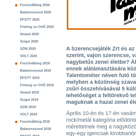
Fesztiválblog 2020
Balatonsound 2020
EFOTT 2020
Fishing on Orfű 2020
Strand 2020
Sziget 2020
A Szerencsejáték Zrt és az 
SZIN 2020
szerint, vajon szerencse, 
VOLT 2020
nagybetűs zenei életbe? Ál
Fesztiválblog 2019
ennek alátámasztására közö
Balatonsound 2019
Talentométer néven futó tö
EFOTT 2019
melyben a közönség szava
Fishing on Orfű 2019
zsűri összehívásával 5 kü
Strand 2019
lehetőséget a feltörekvő t
Sziget 2019
maguknak a hazai zenei él
SZIN 2019
Április 10-én és 17-én vasár
VOLT 2019
rock/metál kategória elődönt
Fesztiválblog 2018
mérettetnek meg a nagyközö
Balatonsound 2018
egy-egy igencsak kirobbanó