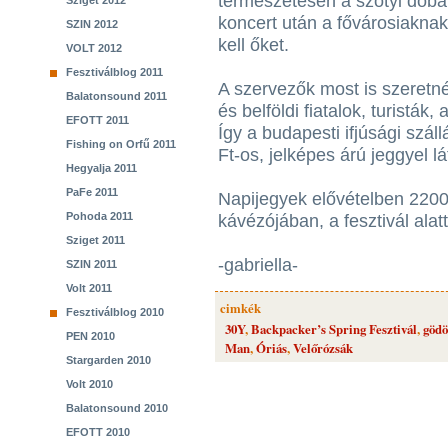
természetesen a szotyi dobál
Sziget 2012
koncert után a fővárosiaknak
SZIN 2012
kell őket.
VOLT 2012
Fesztiválblog 2011
A szervezők most is szeretn
Balatonsound 2011
és belföldi fiatalok, turisták,
EFOTT 2011
Így a budapesti ifjúsági szál
Fishing on Orfű 2011
Ft-os, jelképes árú jeggyel l
Hegyalja 2011
PaFe 2011
Napijegyek elővételben 2200
Pohoda 2011
kávézójában, a fesztivál alat
Sziget 2011
-gabriella-
SZIN 2011
Volt 2011
cimkék
Fesztiválblog 2010
30Y
,
Backpacker’s Spring Fesztivál
,
gödö
PEN 2010
Man
,
Óriás
,
Velőrózsák
Stargarden 2010
Volt 2010
Balatonsound 2010
EFOTT 2010