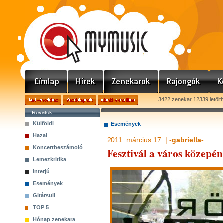
3422 zenekar 12339 letölt
Rovatok
Külföldi
Események
Hazai
2011. március 17. |
-gabriella-
Koncertbeszámoló
Fesztivál a város közepén
Lemezkritika
Interjú
Események
Gitársuli
TOP 5
Hónap zenekara