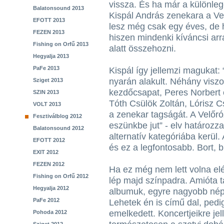
vissza. És ha már a különleg
Balatonsound 2013
Kispál András zenekara a Ve
EFOTT 2013
lesz még csak egy éves, de 
FEZEN 2013
hiszen mindenki kíváncsi arra
Fishing on Orfű 2013
alatt összehozni.
Hegyalja 2013
PaFe 2013
Kispál így jellemzi magukat:
nyarán alakult. Néhány viszo
Sziget 2013
kezdőcsapat, Peres Norbert 
SZIN 2013
Tóth Csülök Zoltán, Lórisz C
VOLT 2013
a zenekar tagságát. A Velőró
Fesztiválblog 2012
eszünkbe jut” - elv határozz
Balatonsound 2012
alternatív kategóriába kerül.
EFOTT 2012
és ez a legfontosabb. Bort, b
EXIT 2012
FEZEN 2012
Ha ez még nem lett volna elé
Fishing on Orfű 2012
lép majd színpadra. Amióta t
Hegyalja 2012
albumuk, egyre nagyobb né
PaFe 2012
Lehetek én is című dal, ped
emelkedett. Koncertjeikre jel
Pohoda 2012