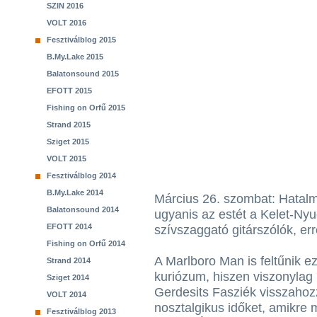
SZIN 2016
VOLT 2016
Fesztiválblog 2015
B.My.Lake 2015
Balatonsound 2015
EFOTT 2015
Fishing on Orfű 2015
Strand 2015
Sziget 2015
VOLT 2015
Fesztiválblog 2014
B.My.Lake 2014
Március 26. szombat: Hatalm
Balatonsound 2014
ugyanis az estét a Kelet-Nyu
EFOTT 2014
szívszaggató gitárszólók, er
Fishing on Orfű 2014
A Marlboro Man is feltűnik e
Strand 2014
kuriózum, hiszen viszonylag r
Sziget 2014
Gerdesits Fasziék visszaho
VOLT 2014
nosztalgikus időket, amikre
Fesztiválblog 2013