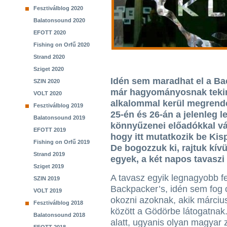
Fesztiválblog 2020
Balatonsound 2020
EFOTT 2020
Fishing on Orfű 2020
Strand 2020
Sziget 2020
Idén sem maradhat el a Bac
SZIN 2020
már hagyományosnak tekin
VOLT 2020
alkalommal kerül megrend
Fesztiválblog 2019
25-én és 26-án a jelenleg
Balatonsound 2019
könnyűzenei előadókkal vár
EFOTT 2019
hogy itt mutatkozik be Kis
Fishing on Orfű 2019
De bogozzuk ki, rajtuk kívü
Strand 2019
egyek, a két napos tavaszi 
Sziget 2019
A tavasz egyik legnagyobb fe
SZIN 2019
Backpacker’s, idén sem fog 
VOLT 2019
okozni azoknak, akik márciu
Fesztiválblog 2018
között a Gödörbe látogatnak.
Balatonsound 2018
alatt, ugyanis olyan magyar