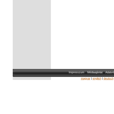
Impresszum
Médiaajánlat
Adatvé
magyar
|
english
|
deutsch