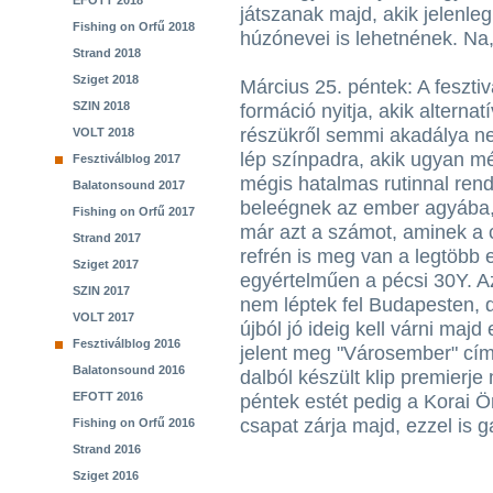
EFOTT 2018
játszanak majd, akik jelenle
Fishing on Orfű 2018
húzónevei is lehetnének. Na
Strand 2018
Sziget 2018
Március 25. péntek: A fesztiv
SZIN 2018
formáció nyitja, akik alternat
részükről semmi akadálya ne
VOLT 2018
lép színpadra, akik ugyan m
Fesztiválblog 2017
mégis hatalmas rutinnal ren
Balatonsound 2017
beleégnek az ember agyába, 
Fishing on Orfű 2017
már azt a számot, aminek a c
Strand 2017
refrén is meg van a legtöbb 
Sziget 2017
egyértelműen a pécsi 30Y. A
SZIN 2017
nem léptek fel Budapesten, d
VOLT 2017
újból jó ideig kell várni majd
Fesztiválblog 2016
jelent meg "Városember" cí
Balatonsound 2016
dalból készült klip premierje
EFOTT 2016
péntek estét pedig a Korai Ö
csapat zárja majd, ezzel is g
Fishing on Orfű 2016
Strand 2016
Sziget 2016