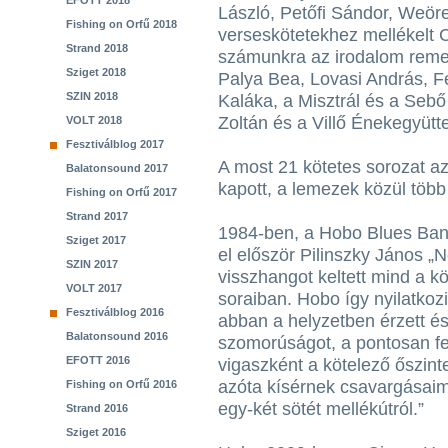
EFOTT 2018
László, Petőfi Sándor, Weör
Fishing on Orfű 2018
verseskötetekhez mellékelt 
Strand 2018
számunkra az irodalom remek
Sziget 2018
Palya Bea, Lovasi András, F
SZIN 2018
Kaláka, a Misztrál és a Sebő
Zoltán és a Villő Énekegyütt
VOLT 2018
Fesztiválblog 2017
A most 21 kötetes sorozat a
Balatonsound 2017
kapott, a lemezek közül több 
Fishing on Orfű 2017
Strand 2017
1984-ben, a Hobo Blues Ban
Sziget 2017
el először Pilinszky János „N
SZIN 2017
visszhangot keltett mind a 
VOLT 2017
soraiban. Hobo így nyilatkozi
Fesztiválblog 2016
abban a helyzetben érzett és f
Balatonsound 2016
szomorúságot, a pontosan fe
EFOTT 2016
vigaszként a kötelező őszint
azóta kísérnek csavargásai
Fishing on Orfű 2016
egy-két sötét mellékútról.”
Strand 2016
Sziget 2016