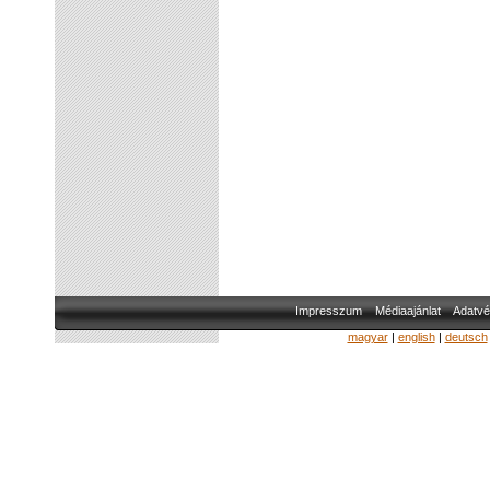
Impresszum
Médiaajánlat
Adatvé
magyar
|
english
|
deutsch