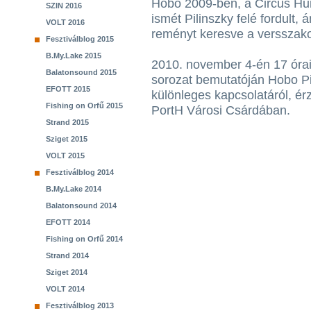
Hobo 2009-ben, a Circus Hun
SZIN 2016
ismét Pilinszky felé fordult, á
VOLT 2016
reményt keresve a versszako
Fesztiválblog 2015
B.My.Lake 2015
2010. november 4-én 17 órai
Balatonsound 2015
sorozat bemutatóján Hobo Pi
EFOTT 2015
különleges kapcsolatáról, érz
Fishing on Orfű 2015
PortH Városi Csárdában.
Strand 2015
Sziget 2015
VOLT 2015
Fesztiválblog 2014
B.My.Lake 2014
Balatonsound 2014
EFOTT 2014
Fishing on Orfű 2014
Strand 2014
Sziget 2014
VOLT 2014
Fesztiválblog 2013