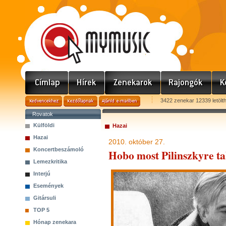
3422 zenekar 12339 letölt
Rovatok
Külföldi
Hazai
Hazai
2010. október 27.
Koncertbeszámoló
Hobo most Pilinszkyre tal
Lemezkritika
Interjú
Események
Gitársuli
TOP 5
Hónap zenekara