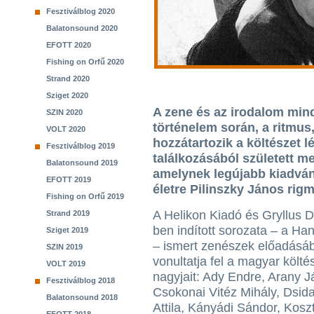
Fesztiválblog 2020
Balatonsound 2020
EFOTT 2020
Fishing on Orfű 2020
Strand 2020
Sziget 2020
A zene és az irodalom min
SZIN 2020
történelem során, a ritmus,
VOLT 2020
hozzátartozik a költészet 
Fesztiválblog 2019
találkozásából született m
Balatonsound 2019
amelynek legújabb kiadván
EFOTT 2019
életre Pilinszky János rigm
Fishing on Orfű 2019
A Helikon Kiadó és Gryllus D
Strand 2019
ben indított sorozata – a Ha
Sziget 2019
– ismert zenészek előadásá
SZIN 2019
vonultatja fel a magyar költé
VOLT 2019
nagyjait: Ady Endre, Arany J
Fesztiválblog 2018
Csokonai Vitéz Mihály, Dsid
Balatonsound 2018
Attila, Kányádi Sándor, Kosz