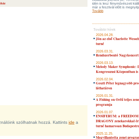
nház
idén is lesz fényművészeti kiáll
már a fesztivál előtt is megnyitj
Tovább
További hírek
2026.04.28.
Jön az első Charlotte Wessel
turné
2026.03.31.
Rendszerbontó Nagykoncert
2026.03.13.
Melody Maker Symphonic: D
Kongresszusi Központban is
2026.02.04.
Geszti Péter legnagyobb pro
láthatáron
2026.01.31.
A Fishing on Orfű teljes zene
programja
2026.01.07.
ENSIFERUM: a FREEDOM
DRAGONY zenekarokkal érk
sználóink szólhatnak hozzá. Kattints
ide
a
turné hamarosan Budapestr
2025.11.25.
Megvillantotta zenei progra