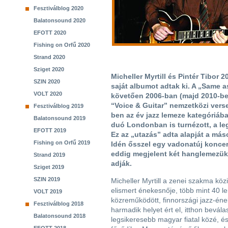
Fesztiválblog 2020
Balatonsound 2020
EFOTT 2020
Fishing on Orfű 2020
Strand 2020
Sziget 2020
Micheller Myrtill és Pintér Tibor 
SZIN 2020
saját albumot adtak ki. A „Same 
VOLT 2020
követően 2006-ban (majd 2010-be
“Voice & Guitar” nemzetközi vers
Fesztiválblog 2019
ben az év jazz lemeze kategóriába
Balatonsound 2019
duó Londonban is turnézott, a le
EFOTT 2019
Ez az „utazás” adta alapját a má
Fishing on Orfű 2019
Idén ősszel egy vadonatúj koncer
eddig megjelent két hanglemezük, 
Strand 2019
adják.
Sziget 2019
SZIN 2019
Micheller Myrtill a zenei szakma köz
elismert énekesnője, több mint 40 
VOLT 2019
közreműködött, finnországi jazz-én
Fesztiválblog 2018
harmadik helyet ért el, itthon bevála
Balatonsound 2018
legsikeresebb magyar fiatal közé, é