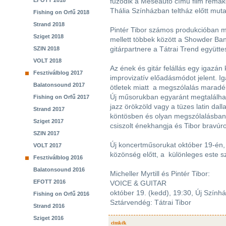
EFOTT 2018
fűződik a Meseautó című film remake
Thália Színházban teltház előtt mut
Fishing on Orfű 2018
Strand 2018
Pintér Tibor számos produkcióban me
Sziget 2018
mellett többek között a Showder Band
gitárpartnere a Tátrai Trend együtt
SZIN 2018
VOLT 2018
Az ének és gitár felállás egy igazá
Fesztiválblog 2017
improvizatív előadásmódot jelent. Iga
Balatonsound 2017
ötletek miatt a megszólalás maradék
Új műsorukban egyaránt megtalálhat
Fishing on Orfű 2017
jazz örökzöld vagy a tüzes latin da
Strand 2017
köntösben és olyan megszólalásban
Sziget 2017
csiszolt énekhangja és Tibor bravúro
SZIN 2017
Új koncertműsorukat október 19-én,
VOLT 2017
közönség előtt, a különleges este sz
Fesztiválblog 2016
Balatonsound 2016
Micheller Myrtill és Pintér Tibor:
EFOTT 2016
VOICE & GUITAR
október 19. (kedd), 19:30, Új Szính
Fishing on Orfű 2016
Sztárvendég: Tátrai Tibor
Strand 2016
Sziget 2016
cimkék