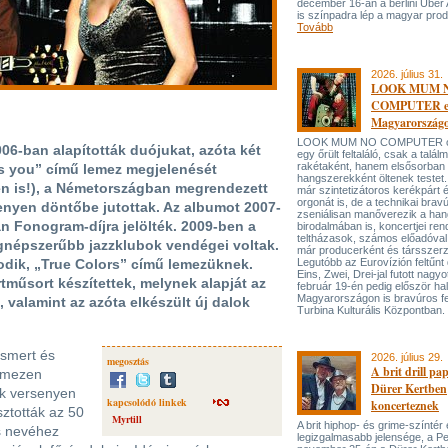
december 16-án a berlini Uber
is színpadra lép a magyar prod
Tovább
2026. július 31.
LOOK MUM 
COMPUTER el
Magyarország
LOOK MUM NO COMPUTER oly
2006-ban alapították duójukat, azóta két
egy őrült feltaláló, csak a talá
rakétaként, hanem elsősorban
as you” című lemez megjelenését
hangszerekként öltenek testet. 
n is!), a Németországban megrendezett
már szintetizátoros kerékpárt 
orgonát is, de a technikai bravú
enyen döntőbe jutottak. Az albumot 2007-
zseniálisan manőverezik a ha
n Fonogram-díjra jelölték. 2009-ben a
birodalmában is, koncertjei ren
teltházasok, számos előadóval
gnépszerűbb jazzklubok vendégei voltak.
már producerként és társszerz
sodik, „True Colors” című lemezüknek.
Legutóbb az Eurovízión feltűnt 
Eins, Zwei, Drei-jal futott nagyo
tműsort készítettek, melynek alapját az
február 19-én pedig először hal
Magyarországon is bravúros fe
valamint az azóta elkészült új dalok
Turbina Kulturális Központban.
ismert és
2026. július 29.
megosztás
A brit drill pa
lemezen
Dürer Kertben
ek versenyen
kapcsolódó linkek
koncerteznek
sztották az 50
Myrtill
A brit hiphop- és grime-színtér
s nevéhez
legizgalmasabb jelensége, a P