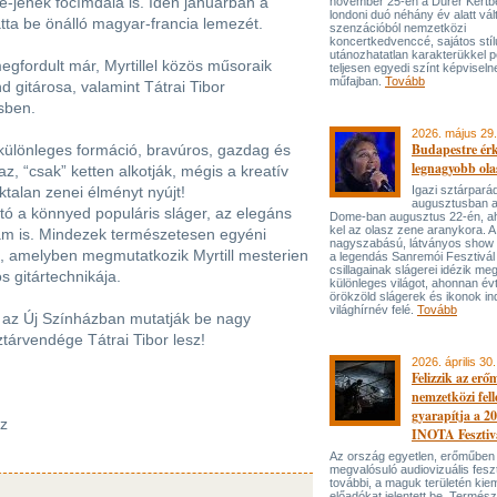
-jének főcímdala is. Idén januárban a
november 25-én a Dürer Kertben
londoni duó néhány év alatt vál
atta be önálló magyar-francia lemezét.
szenzációból nemzetközi
koncertkedvenccé, sajátos stí
utánozhatatlan karakterükkel p
gfordult már, Myrtillel közös műsoraik
teljesen egyedi színt képviseln
műfajban.
Tovább
 gitárosa, valamint Tátrai Tibor
esben.
2026. május 29.
Budapestre ér
n különleges formáció, bravúros, gazdag és
legnagyobb ola
z, “csak” ketten alkotják, mégis a kreatív
talan zenei élményt nyújt!
Igazi sztárpará
augusztusban 
ó a könnyed populáris sláger, az elegáns
Dome-ban augusztus 22-én, aho
kel az olasz zene aranykora. A
llam is. Mindezek természetesen egyéni
nagyszabású, látványos show
, amelyben megmutatkozik Myrtill mesterien
a legendás Sanremói Fesztivál
csillagainak slágerei idézik meg
s gitártechnikája.
különleges világot, ahonnan év
örökzöld slágerek és ikonok ind
világhírnév felé.
Tovább
 az Új Színházban mutatják be nagy
tárvendége Tátrai Tibor lesz!
2026. április 30.
Felizzik az erő
nemzetközi fel
gyarapítja a 2
áz
INOTA Fesztiv
Az ország egyetlen, erőműben
megvalósuló audiovizuális feszt
további, a maguk területén kie
előadókat jelentett be. Termés