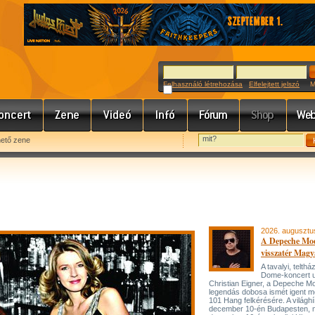
Felhasználó létrehozása
Elfelejtett jelszó
Meg
hető zene
2026. augusztu
A Depeche Mo
visszatér Magy
A tavalyi, telt
Dome-koncert 
Christian Eigner, a Depeche M
legendás dobosa ismét igent m
101 Hang felkérésére. A világh
december 10-én Budapesten, 