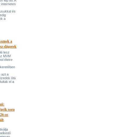
 lép fel. A
t internetes
lusukkal és
edig
ek a
keznek a
sz slágerek
dé lesz
az MVM
l életre
 keretében
 azt a
tizedek óta
ultak el a
mű:
lépők sora
026-os
ált
iválja
melkedő
zetesen