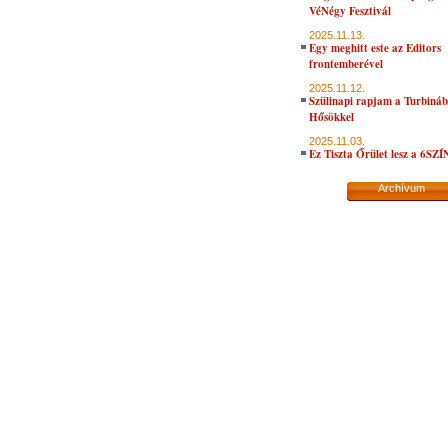
VéNégy Fesztivál
2025.11.13.
Egy meghitt este az Editors
frontemberével
2025.11.12.
Szülinapi rapjam a Turbiná
Hősökkel
2025.11.03.
Ez Tiszta Őrület lesz a 6SZ
Archívum