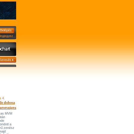
jegyez
s 4.
de dobosa
arországra
házas MVM
után
ode
ondott a
írű zenész
majd