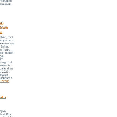
 Arénában
ukcióval.
NO
őször
on
an, mint
lmányai nem
 elektromos
Épített
és Furby
rok mellett
ngok
dre
 dolgozott
őként is.
dalával, az
t, 2027.
lhatjuk
llépését a
Tovább
pák a
 egyik
ete & Bas