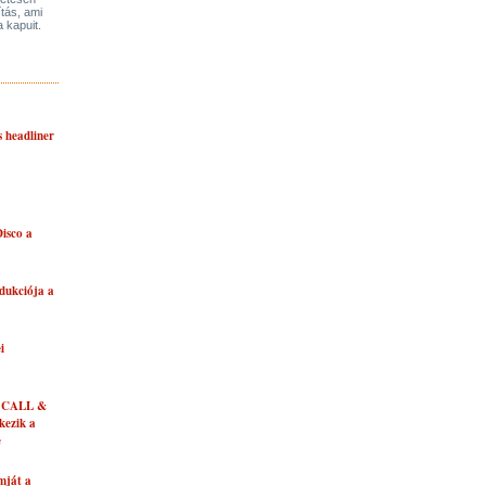
ítás, ami
a kapuit.
s headliner
isco a
dukciója a
i
 CALL &
ezik a
e
mját a