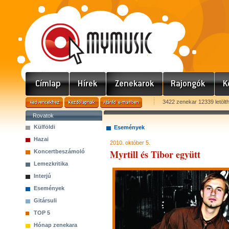
3422 zenekar 12339 letölt
Rovatok
Külföldi
Események
Hazai
2010. október 5.
Myrtill és Tibor együtt
Koncertbeszámoló
Lemezkritika
Interjú
Események
Gitársuli
TOP 5
Hónap zenekara