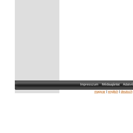
Impresszum
Médiaajánlat
Adatvé
magyar
|
english
|
deutsch