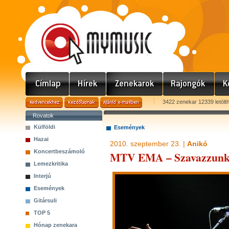
3422 zenekar 12339 letölt
Rovatok
Külföldi
Események
Hazai
2010. szeptember 23. |
Anikó
Koncertbeszámoló
MTV EMA – Szavazzunk
Lemezkritika
Interjú
Események
Gitársuli
TOP 5
Hónap zenekara