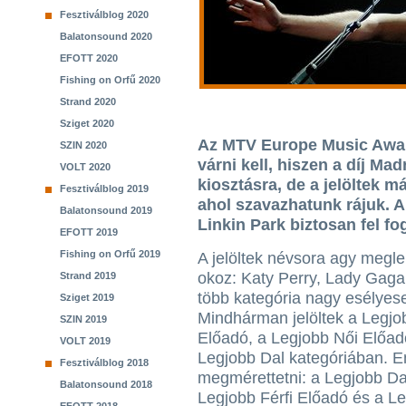
Fesztiválblog 2020
Balatonsound 2020
EFOTT 2020
Fishing on Orfű 2020
Strand 2020
Sziget 2020
Az MTV Europe Music Award
SZIN 2020
várni kell, hiszen a díj M
VOLT 2020
kiosztásra, de a jelöltek 
Fesztiválblog 2019
ahol szavazhatunk rájuk. A
Balatonsound 2019
Linkin Park biztosan fel fog
EFOTT 2019
Fishing on Orfű 2019
A jelöltek névsora agy megl
okoz: Katy Perry, Lady Gag
Strand 2019
több kategória nagy esélyes
Sziget 2019
Mindhárman jelöltek a Legj
SZIN 2019
Előadó, a Legjobb Női Előad
VOLT 2019
Legjobb Dal kategóriában. 
Fesztiválblog 2018
megmérettetni: a Legjobb Da
Balatonsound 2018
Legjobb Férfi Előadó és a Le