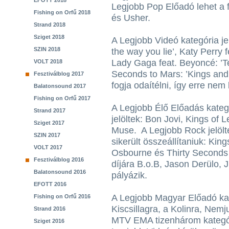
EFOTT 2018
Legjobb Pop Előadó lehet a f
Fishing on Orfű 2018
és Usher.
Strand 2018
Sziget 2018
A Legjobb Videó kategória je
SZIN 2018
the way you lie’, Katy Perry 
Lady Gaga feat. Beyoncé: ’Te
VOLT 2018
Seconds to Mars: ’Kings and 
Fesztiválblog 2017
fogja odaítélni, így erre nem
Balatonsound 2017
Fishing on Orfű 2017
A Legjobb Élő Előadás kategó
Strand 2017
jelöltek: Bon Jovi, Kings of 
Sziget 2017
Muse. A Legjobb Rock jelölt
SZIN 2017
sikerült összeállítaniuk: Kin
VOLT 2017
Osbourne és Thirty Seconds 
Fesztiválblog 2016
díjára B.o.B, Jason Derülo, 
Balatonsound 2016
pályázik.
EFOTT 2016
A Legjobb Magyar Előadó ka
Fishing on Orfű 2016
Kiscsillagra, a Kolinra, Nemj
Strand 2016
MTV EMA tizenhárom kategóri
Sziget 2016