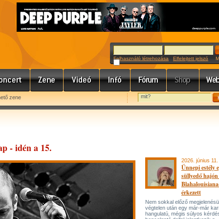
Felhasználó létrehozása
Elfelejtett jelszó
Meg
hető zene
p - idén a 15.
2026. június 11.
Ünnepi estély 
süllyedő hajón
Blahalouisiana
érkezett
Nem sokkal előző megjelenésü
végtelen után egy már-már kar
hangulatú, mégis súlyos kérdé