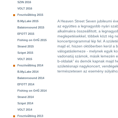
SZIN 2016
VOLT 2016
Fesztiválblog 2015
A Heaven Street Seven jubileumi éve
B.My.Lake 2015
az együttes a legnagyobb nyári sza
Balatonsound 2015
alkalmakra összeállított, a legnagyo
EFOTT 2015
meglepetésekkel, többek közt rég ne
Fishing on Orfű 2015
koncertprogrammal lép fel. A szüle
majd el, hiszen októberben kerül a
Strand 2015
válogatáslemeze - melynek egyik kor
Sziget 2015
vadonatúj számok, másik lemezén edd
VOLT 2015
b-oldalak” és demók kapnak majd he
Fesztiválblog 2014
születésnapi nagykoncert, vendégek
természetesen az esemény súlyához 
B.My.Lake 2014
Balatonsound 2014
EFOTT 2014
Fishing on Orfű 2014
Strand 2014
Sziget 2014
VOLT 2014
Fesztiválblog 2013