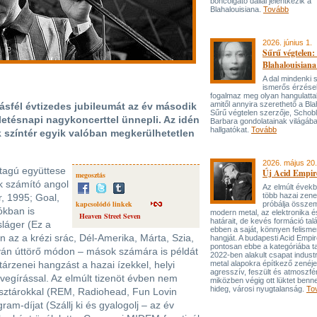
boncolgató dallal jelentkezik a
Blahalouisiana.
Tovább
2026. június 1.
Sűrű végtelen: 
Blahalouisiana
A dal mindenki
ismerős érzése
fogalmaz meg olyan hangulattal
amitől annyira szerethető a Bla
sfél évtizedes jubileumát az év második
Sűrű végtelen szerzője, Schob
letésnapi nagykoncerttel ünnepli. Az idén
Barbara gondolatainak világába
hallgatókat.
Tovább
k színtér egyik valóban megkerülhetetlen
2026. május 20.
ttagú együttese
Új Acid Empire
megosztás
k számító angol
Az elmúlt évek
több hazai zen
, 1995; Goal,
kapcsolódó linkek
próbálja össze
ókban is
modern metal, az elektronika é
Heaven Street Seven
határait, de kevés formáció tal
láger (Ez a
ebben a saját, könnyen felisme
 az a krézi srác, Dél-Amerika, Márta, Szia,
hangját. A budapesti Acid Empi
pontosan ebbe a kategóriába ta
lyán úttörő módon – mások számára is példát
2022-ben alakult csapat industr
tárzenei hangzást a hazai ízekkel, helyi
metal alapokra építkező zenéj
agresszív, feszült és atmoszfé
vegírással. Az elmúlt tizenöt évben nem
miközben végig ott lüktet benne
hideg, városi nyugtalanság.
To
lágsztárokkal (REM, Radiohead, Fun Lovin
am-díjat (Szállj ki és gyalogolj – az év