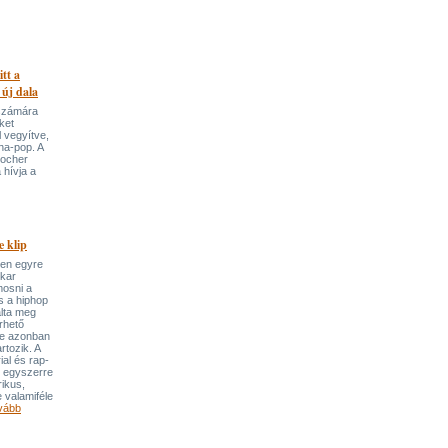
itt a
 új dala
 számára
ket
 vegyítve,
ha-pop. A
locher
 hívja a
 klip
ben egyre
ekar
mosni a
s a hiphop
álta meg
rhető
re azonban
rtozik. A
ial és rap-
e egyszerre
rikus,
 valamiféle
vább