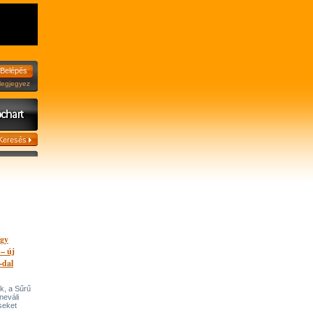
jegyez
egy
 – új
-dal
k, a Sűrű
neváli
seket