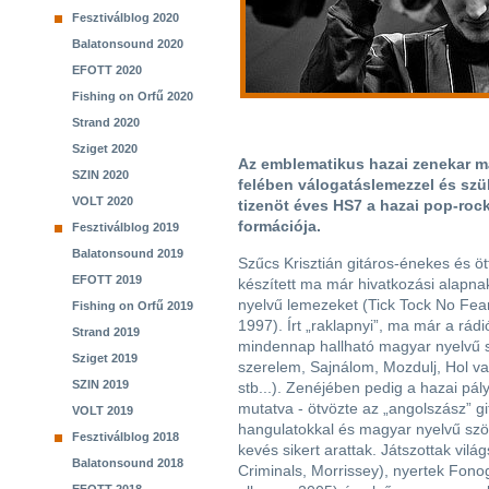
Fesztiválblog 2020
Balatonsound 2020
EFOTT 2020
Fishing on Orfű 2020
Strand 2020
Sziget 2020
Az emblematikus hazai zenekar má
SZIN 2020
felében válogatáslemezzel és szü
VOLT 2020
tizenöt éves HS7 a hazai pop-roc
formációja.
Fesztiválblog 2019
Balatonsound 2019
Szűcs Krisztián gitáros-énekes és ö
EFOTT 2019
készített ma már hivatkozási alapna
nyelvű lemezeket (Tick Tock No Fear
Fishing on Orfű 2019
1997). Írt „raklapnyi”, ma már a rádi
Strand 2019
mindennap hallható magyar nyelvű s
Sziget 2019
szerelem, Sajnálom, Mozdulj, Hol van
SZIN 2019
stb...). Zenéjében pedig a hazai pá
mutatva - ötvözte az „angolszász” gi
VOLT 2019
hangulatokkal és magyar nyelvű szö
Fesztiválblog 2018
kevés sikert arattak. Játszottak vi
Balatonsound 2018
Criminals, Morrissey), nyertek Fonogr