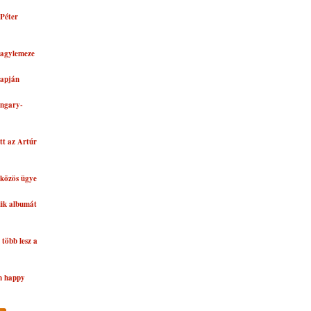
Péter
nagylemeze
lapján
ungary-
tt az Artúr
közös ügye
dik albumát
több lesz a
n happy