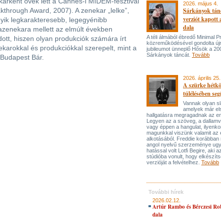
arként övék lett a Cannes-i MIDEM-fesztivál
2026. május 4.
kthrough Award, 2007). A zenekar „lelke”,
Sárkányok tán
verziót kapott
gyik legkarakteresebb, legegyénibb
dala
azenekara mellett az elmúlt években
A téli álmából ébredő Minimal P
dott, hiszen olyan produkciók számára írt
közreműködésével gondolta újr
nekarokkal és produkciókkal szerepelt, mint a
jubileumot ünneplő Hősök a 20
Sárkányok táncát.
Tovább
 Budapest Bár.
2026. április 25.
A szürke hétk
túlélésében seg
Vannak olyan s
amelyek már el
hallgatásra megragadnak az e
Legyen az a szöveg, a dallam
vagy éppen a hangulat, ilyenko
magunkkal viszünk valamit az 
alkotásából. Freddie korábban 
angol nyelvű szerzeménye ugy
hatással volt Lotfi Begire, aki 
stúdióba vonult, hogy elkészíts
verzióját a felvételhez.
Tovább
További hírek
2026.02.12.
Artúr Rambo és Bérczesi Ro
dala