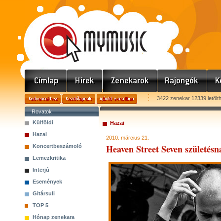
3422 zenekar 12339 letölt
Rovatok
Külföldi
Hazai
Hazai
2010. március 21.
Heaven Street Seven születésna
Koncertbeszámoló
Lemezkritika
Interjú
Események
Gitársuli
TOP 5
Hónap zenekara