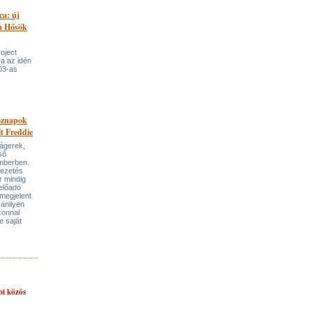
ca: új
 a Hősök
roject
a az idén
03-as
öznapok
ít Freddie
lágerek,
ső
mberben.
vezetés
r mindig
előadó
megjelent
anilyen
azonnal
e saját
bi közös