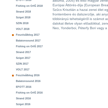
EFOTT 2018
albuma, 2005) és első magyar zenek
Európai Áttörés-díja (European Brea
Fishing on Orfű 2018
Szűcs Krisztián a hazai zenei élet e
Strand 2018
frontembere és dalszerzője, aki any
Sziget 2018
többirányú tehetségéről is számot a
dalokat illetve olyan előadókkal, ze
SZIN 2018
Neo, Yonderboi, Péterfy Bori vagy a
VOLT 2018
Fesztiválblog 2017
Balatonsound 2017
Fishing on Orfű 2017
Strand 2017
Sziget 2017
SZIN 2017
VOLT 2017
Fesztiválblog 2016
Balatonsound 2016
EFOTT 2016
Fishing on Orfű 2016
Strand 2016
Sziget 2016