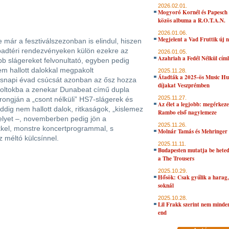
2026.02.01.
Mogyoró Kornél és Papesch 
közös albuma a R.O.T.A.N.
2026.01.06.
Megjelent a Vad Fruttik új 
 már a fesztiválszezonban is elindul, hiszen
badtéri rendezvényeken külön ezekre az
2026.01.05.
Azahriah a Fedél Nélkül cím
bb slágereket felvonultató, egyben pedig
m hallott dalokkal megpakolt
2025.11.28.
Átadták a 2025-ös Music H
tésnapi évad csúcsát azonban az ősz hozza
díjakat Veszprémben
 boltokba a zenekar Dunabeat című dupla
2025.11.27.
ongján a „csont nélküli” HS7-slágerek és
Az élet a legjobb: megérkeze
ig nem hallott dalok, ritkaságok, „kislemez
Rambo első nagylemeze
lyet –, novemberben pedig jön a
2025.11.26.
kel, monstre koncertprogrammal, s
Molnár Tamás és Mehringer 
méltó külcsínnel.
2025.11.11.
Budapesten mutatja be hete
a The Trousers
2025.10.29.
Hősök: Csak gyűlik a harag, 
soknál
2025.10.28.
Lil Frakk szerint nem minde
end