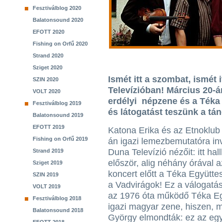
Fesztiválblog 2020
Balatonsound 2020
EFOTT 2020
Fishing on Orfű 2020
Strand 2020
Sziget 2020
Ismét itt a szombat, ismé
SZIN 2020
Televízióban! Március 20-
VOLT 2020
erdélyi népzene és a Téka 
Fesztiválblog 2019
és látogatást teszünk a tán
Balatonsound 2019
EFOTT 2019
Katona Erika és az Etnoklub
Fishing on Orfű 2019
án igazi lemezbemutatóra inv
Duna Televízió nézőit: itt hal
Strand 2019
először, alig néhány órával a
Sziget 2019
koncert előtt a Téka Együtte
SZIN 2019
a Vadvirágok! Ez a válogatá
VOLT 2019
az 1976 óta működő Téka Eg
Fesztiválblog 2018
igazi magyar zene, hiszen, m
Balatonsound 2018
György elmondták: ez az együ