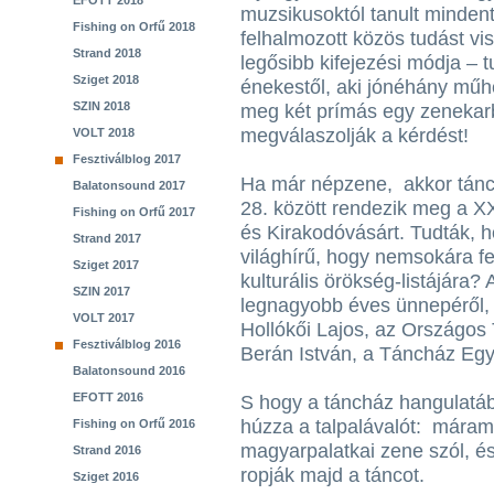
EFOTT 2018
muzsikusoktól tanult mindent
Fishing on Orfű 2018
felhalmozott közös tudást vi
Strand 2018
legősibb kifejezési módja – 
Sziget 2018
énekestől, aki jónéhány műhel
SZIN 2018
meg két prímás egy zeneka
megválaszolják a kérdést!
VOLT 2018
Fesztiválblog 2017
Ha már népzene, akkor tánc
Balatonsound 2017
28. között rendezik meg a X
Fishing on Orfű 2017
és Kirakodóvásárt. Tudták, 
Strand 2017
világhírű, hogy nemsokára f
Sziget 2017
kulturális örökség-listájára
SZIN 2017
legnagyobb éves ünnepéről, 
VOLT 2017
Hollókői Lajos, az Országos
Fesztiválblog 2016
Berán István, a Táncház Egy
Balatonsound 2016
EFOTT 2016
S hogy a táncház hangulatáb
húzza a talpalávalót: márama
Fishing on Orfű 2016
magyarpalatkai zene szól, é
Strand 2016
ropják majd a táncot.
Sziget 2016