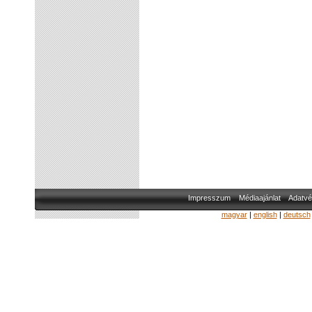
Impresszum
Médiaajánlat
Adatvé
magyar
|
english
|
deutsch