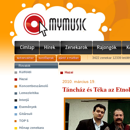
3422 zenekar 12339 letölt
Rovatok
Külföldi
Hazai
Hazai
2010. március 19.
Koncertbeszámoló
Táncház és Téka az Etn
Lemezkritika
Interjú
Események
Gitársuli
TOP 5
Hónap zenekara