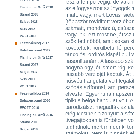
EFOTT 2018
lesz a tempó végig, de valami
Fishing on Orfű 2018
az elfogyasztott szúnyogok
miatt, vagy, mert Lovasi siet
Strand 2018
(többször rövidített verzióba
Sziget 2018
számait, mondván: ú, csúsz
SZIN 2018
vagyunk, ezt most ne játsszu
VOLT 2018
szőkített nőből, amit sokan k
Fesztiválblog 2017
követeltek, körülbelül fél p
Balatonsound 2017
táncolós, ordítós kispál buli
Fishing on Orfű 2017
hasonlítanám. A lassabb szá
Strand 2017
hogyha egy jól ismert régi ke
Sziget 2017
lassabb verzióját kaptuk. Át 
SZIN 2017
húsvéti hangulata volt legalá
VOLT 2017
szódás szifonnal, ami persz
élvezte. Egyenruha napszem
Fesztiválblog 2016
tipikus belga hangulat volt. A
Balatonsound 2016
parodizálsz, megadták az al
EFOTT 2016
elég kicsinek bizonyult a sáto
Fishing on Orfű 2016
üvegajtókban is fürtökben vo
Strand 2016
tudhatnak, mert mindenki to
Sziget 2016
számokat. Nem is hinnénk el