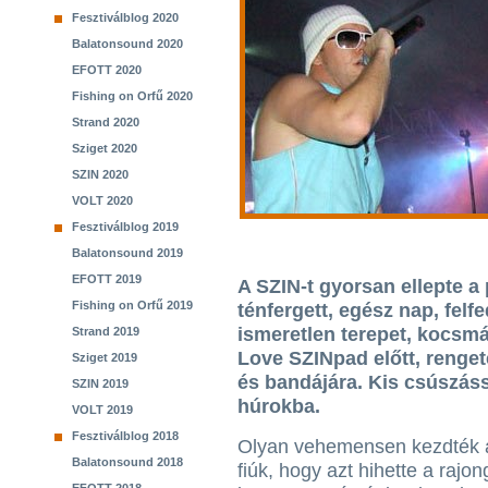
Fesztiválblog 2020
Balatonsound 2020
EFOTT 2020
Fishing on Orfű 2020
Strand 2020
Sziget 2020
SZIN 2020
VOLT 2020
Fesztiválblog 2019
Balatonsound 2019
EFOTT 2019
A SZIN-t gyorsan ellepte 
Fishing on Orfű 2019
ténfergett, egész nap, fel
ismeretlen terepet, kocsmá
Strand 2019
Love SZINpad előtt, renget
Sziget 2019
és bandájára. Kis csúszássa
SZIN 2019
húrokba.
VOLT 2019
Fesztiválblog 2018
Olyan vehemensen kezdték a
Balatonsound 2018
fiúk, hogy azt hihette a rajo