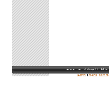
Impresszum
Médiaajánlat
Adatvé
magyar
|
english
|
deutsch