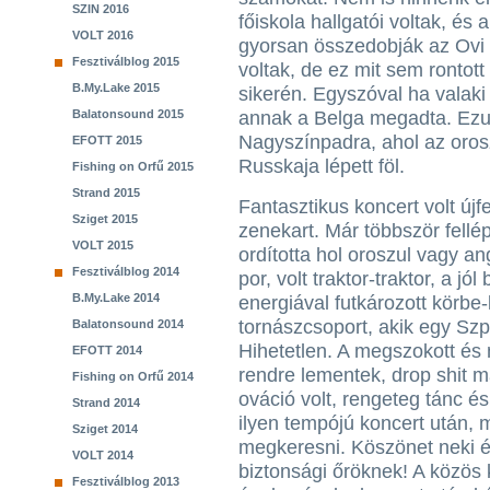
SZIN 2016
főiskola hallgatói voltak, és 
VOLT 2016
gyorsan összedobják az Ovi
Fesztiválblog 2015
voltak, de ez mit sem rontot
B.My.Lake 2015
sikerén. Egyszóval ha valaki
Balatonsound 2015
annak a Belga megadta. Ezu
Nagyszínpadra, ahol az oros
EFOTT 2015
Russkaja lépett föl.
Fishing on Orfű 2015
Strand 2015
Fantasztikus koncert volt új
Sziget 2015
zenekart. Már többször fell
VOLT 2015
ordította hol oroszul vagy an
Fesztiválblog 2014
por, volt traktor-traktor, a jó
B.My.Lake 2014
energiával futkározott körbe
tornászcsoport, akik egy Szp
Balatonsound 2014
Hihetetlen. A megszokott és
EFOTT 2014
rendre lementek, drop shit m
Fishing on Orfű 2014
ováció volt, rengeteg tánc é
Strand 2014
ilyen tempójú koncert után, 
Sziget 2014
megkeresni. Köszönet neki és
VOLT 2014
biztonsági őröknek! A közös
Fesztiválblog 2013