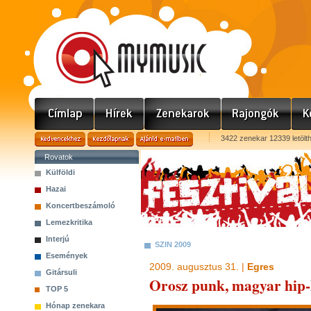
3422 zenekar 12339 letölt
Rovatok
Külföldi
Hazai
Koncertbeszámoló
Lemezkritika
Interjú
SZIN 2009
Események
2009. augusztus 31. |
Egres
Gitársuli
Orosz punk, magyar hip-
TOP 5
Hónap zenekara