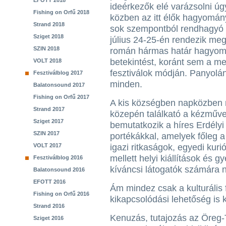
EFOTT 2018
ideérkezők elé varázsolni úg
Fishing on Orfű 2018
közben az itt élők hagyomány
Strand 2018
sok szempontból rendhagyó H
Sziget 2018
július 24-25-én rendezik me
SZIN 2018
román hármas határ hagyom
betekintést, koránt sem a m
VOLT 2018
fesztiválok módján. Panyolán
Fesztiválblog 2017
minden.
Balatonsound 2017
Fishing on Orfű 2017
A kis községben napközben n
Strand 2017
közepén találkató a kézműve
Sziget 2017
bemutatkozik a híres Erdély
SZIN 2017
portékákkal, amelyek főleg 
VOLT 2017
igazi ritkaságok, egyedi kuri
mellett helyi kiállítások és 
Fesztiválblog 2016
kíváncsi látogatók számára ny
Balatonsound 2016
EFOTT 2016
Ám mindez csak a kulturális 
Fishing on Orfű 2016
kikapcsolódási lehetőség is k
Strand 2016
Kenuzás, tutajozás az Öreg-T
Sziget 2016