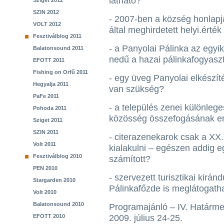
látható?
Sziget 2012
SZIN 2012
- 2007-ben a község honlapj
VOLT 2012
által meghirdetett helyi.ért
Fesztiválblog 2011
- a Panyolai Pálinka az egy
Balatonsound 2011
nedű a hazai pálinkafogyasz
EFOTT 2011
Fishing on Orfű 2011
- egy üveg Panyolai elkészí
Hegyalja 2011
van szükség?
PaFe 2011
- a település zenei különleg
Pohoda 2011
közösség összefogásának er
Sziget 2011
SZIN 2011
- citerazenekarok csak a XX
Volt 2011
kialakulni – egészen addig
Fesztiválblog 2010
számított?
PEN 2010
- szervezett turisztikai kirá
Stargarden 2010
Pálinkafőzde is meglátogath
Volt 2010
Balatonsound 2010
Programajánló – IV. Határmen
EFOTT 2010
2009. július 24-25.