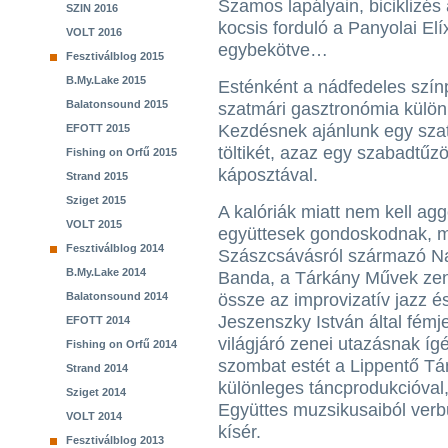
Szamos lapályain, biciklizés 
SZIN 2016
kocsis forduló a Panyolai Elí
VOLT 2016
egybekötve…
Fesztiválblog 2015
B.My.Lake 2015
Esténként a nádfedeles szín
Balatonsound 2015
szatmári gasztronómia külön
Kezdésnek ajánlunk egy szat
EFOTT 2015
töltikét, azaz egy szabadtűzön
Fishing on Orfű 2015
káposztával.
Strand 2015
Sziget 2015
A kalóriák miatt nem kell agg
VOLT 2015
együttesek gondoskodnak, mi
Fesztiválblog 2014
Szászcsávásról származó Na
B.My.Lake 2014
Banda, a Tárkány Művek zen
Balatonsound 2014
össze az improvizatív jazz é
Jeszenszky István által fémje
EFOTT 2014
világjáró zenei utazásnak ígé
Fishing on Orfű 2014
szombat estét a Lippentő Tán
Strand 2014
különleges táncprodukcióval
Sziget 2014
Együttes muzsikusaiból ver
VOLT 2014
kísér.
Fesztiválblog 2013