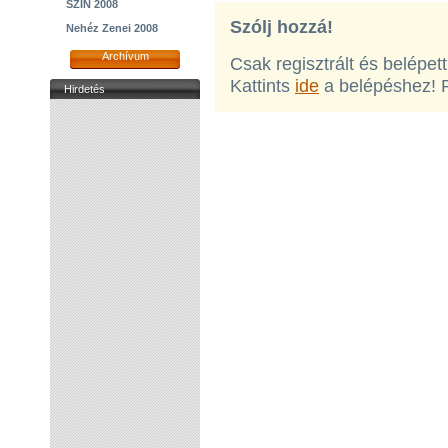
SZIN 2008
Szólj hozzá!
Nehéz Zenei 2008
Archívum
Csak regisztrált és belépet
Kattints
ide
a belépéshez! 
Hirdetés