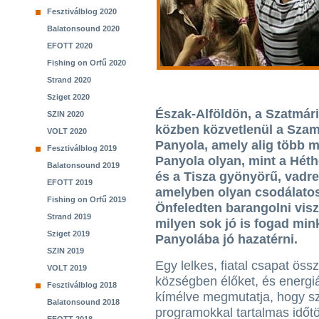
Fesztiválblog 2020
Balatonsound 2020
EFOTT 2020
Fishing on Orfű 2020
Strand 2020
Sziget 2020
Észak-Alföldön, a Szatmár
SZIN 2020
közben közvetlenül a Szamo
VOLT 2020
Panyola, amely alig több m
Fesztiválblog 2019
Panyola olyan, mint a Hét
Balatonsound 2019
és a Tisza gyönyörű, vadre
EFOTT 2019
amelyben olyan csodálatos
Fishing on Orfű 2019
Önfeledten barangolni visz
Strand 2019
milyen sok jó is fogad min
Sziget 2019
Panyolába jó hazatérni.
SZIN 2019
Egy lelkes, fiatal csapat öss
VOLT 2019
községben élőket, és energi
Fesztiválblog 2018
kímélve megmutatja, hogy s
Balatonsound 2018
programokkal tartalmas időtö