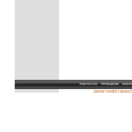
Impresszum
Médiaajánlat
Adatvé
magyar
|
english
|
deutsch