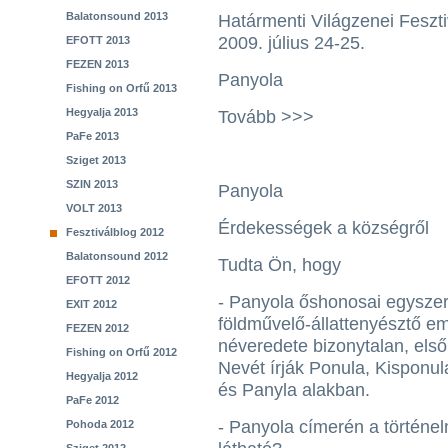
Balatonsound 2013
Határmenti Világzenei Feszti
2009. július 24-25.
EFOTT 2013
FEZEN 2013
Panyola
Fishing on Orfű 2013
Hegyalja 2013
Tovább >>>
PaFe 2013
Sziget 2013
SZIN 2013
Panyola
VOLT 2013
Érdekességek a községről
Fesztiválblog 2012
Balatonsound 2012
Tudta Ön, hogy
EFOTT 2012
- Panyola őshonosai egysze
EXIT 2012
földművelő-állattenyésztő em
FEZEN 2012
néveredete bizonytalan, első
Fishing on Orfű 2012
Nevét írják Ponula, Kisponu
Hegyalja 2012
és Panyla alakban.
PaFe 2012
- Panyola címerén a történe
Pohoda 2012