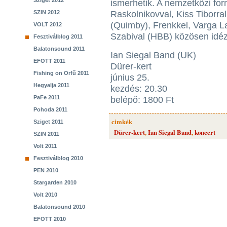
Sziget 2012
ismerhetik. A nemzetközi for
SZIN 2012
Raskolnikovval, Kiss Tiborra
(Quimby), Frenkkel, Varga L
VOLT 2012
Szabival (HBB) közösen idézt
Fesztiválblog 2011
Balatonsound 2011
Ian Siegal Band (UK)
EFOTT 2011
Dürer-kert
Fishing on Orfű 2011
június 25.
Hegyalja 2011
kezdés: 20.30
PaFe 2011
belépő: 1800 Ft
Pohoda 2011
cimkék
Sziget 2011
Dürer-kert
,
Ian Siegal Band
,
koncert
SZIN 2011
Volt 2011
Fesztiválblog 2010
PEN 2010
Stargarden 2010
Volt 2010
Balatonsound 2010
EFOTT 2010