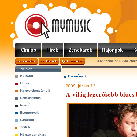
3422 zenekar 12339 letölt
Rovatok
Külföldi
Események
Hazai
2009. június 12.
Koncertbeszámoló
A világ legerősebb blue
Lemezkritika
Interjú
Események
Gitársuli
TOP 5
Hónap zenekara