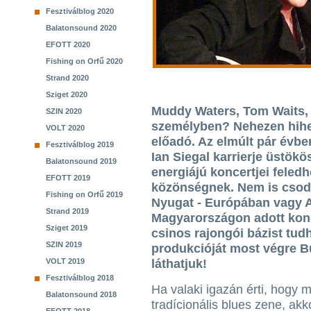
Fesztiválblog 2020
Balatonsound 2020
EFOTT 2020
Fishing on Orfű 2020
Strand 2020
Sziget 2020
Muddy Waters, Tom Waits, 
SZIN 2020
személyben? Nehezen hihet
VOLT 2020
előadó. Az elmúlt pár évben
Fesztiválblog 2019
Ian Siegal karrierje üstökös
Balatonsound 2019
energiájú koncertjei feledh
EFOTT 2019
közönségnek. Nem is csoda
Fishing on Orfű 2019
Nyugat - Európában vagy 
Strand 2019
Magyarországon adott konc
Sziget 2019
csinos rajongói bázist tud
SZIN 2019
produkcióját most végre B
VOLT 2019
láthatjuk!
Fesztiválblog 2018
Ha valaki igazán érti, hogy mi
Balatonsound 2018
tradícionális blues zene, akk