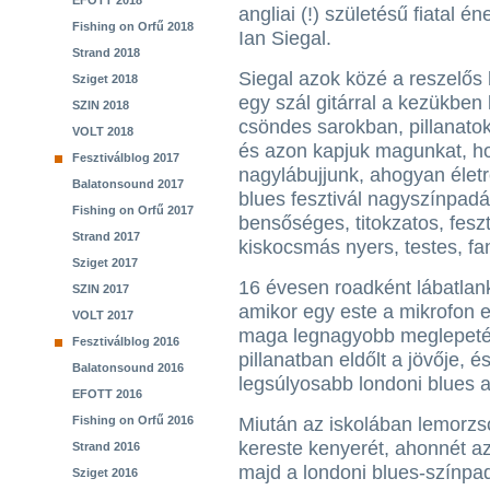
EFOTT 2018
angliai (!) születésű fiatal én
Fishing on Orfű 2018
Ian Siegal.
Strand 2018
Siegal azok közé a reszelős 
Sziget 2018
egy szál gitárral a kezükben 
SZIN 2018
csöndes sarokban, pillanatok
VOLT 2018
és azon kapjuk magunkat, hog
Fesztiválblog 2017
nagylábujjunk, ahogyan életr
Balatonsound 2017
blues fesztivál nagyszínpadá
Fishing on Orfű 2017
bensőséges, titokzatos, feszt
Strand 2017
kiskocsmás nyers, testes, fa
Sziget 2017
16 évesen roadként lábatlank
SZIN 2017
amikor egy este a mikrofon e
VOLT 2017
maga legnagyobb meglepetésé
Fesztiválblog 2016
pillanatban eldőlt a jövője, é
Balatonsound 2016
legsúlyosabb londoni blues a
EFOTT 2016
Fishing on Orfű 2016
Miután az iskolában lemorzso
kereste kenyerét, ahonnét az
Strand 2016
majd a londoni blues-színpad
Sziget 2016