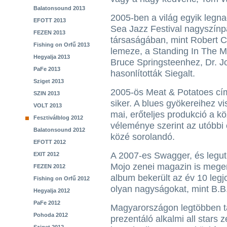
Balatonsound 2013
2005-ben a világ egyik legna
EFOTT 2013
Sea Jazz Festival nagyszínpa
FEZEN 2013
társaságában, mint Robert 
Fishing on Orfű 2013
lemeze, a Standing In The M
Hegyalja 2013
Bruce Springsteenhez, Dr. 
PaFe 2013
hasonlították Siegalt.
Sziget 2013
2005-ös Meat & Potatoes cí
SZIN 2013
siker. A blues gyökereihez v
VOLT 2013
mai, erőteljes produkció a k
Fesztiválblog 2012
véleménye szerint az utóbbi
Balatonsound 2012
közé sorolandó.
EFOTT 2012
A 2007-es Swagger, és legut
EXIT 2012
Mojo zenei magazin is megem
FEZEN 2012
album bekerült az év 10 leg
Fishing on Orfű 2012
olyan nagyságokat, mint B.B.
Hegyalja 2012
PaFe 2012
Magyarországon legtöbben t
Pohoda 2012
prezentáló alkalmi all stars 