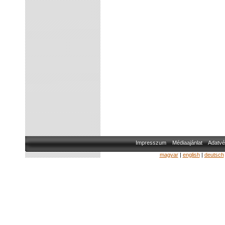
Impresszum
Médiaajánlat
Adatvé
magyar
|
english
|
deutsch