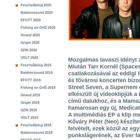
Fesztiválblog 2020
Balatonsound 2020
EFOTT 2020
Fishing on Orfű 2020
Strand 2020
Sziget 2020
SZIN 2020
VOLT 2020
Mozgalmas tavaszi idényt 
Fesztiválblog 2019
Miután Tarr Kornél (Spaces
csatlakozásával az eddigi 
Balatonsound 2019
és fővárosi koncerten bizo
EFOTT 2019
Street Seven, a Supernem é
Fishing on Orfű 2019
elkészült új videoklipjük 
Strand 2019
című dalukhoz, és a Mam
Sziget 2019
hamarosan egy új, Medicati
SZIN 2019
A multimédiás EP a klip me
VOLT 2019
Kőváry Péter (Neo) készített
Fesztiválblog 2018
felvételt, ezek közül az eg
Balatonsound 2018
punkslágerének, az Ever fa