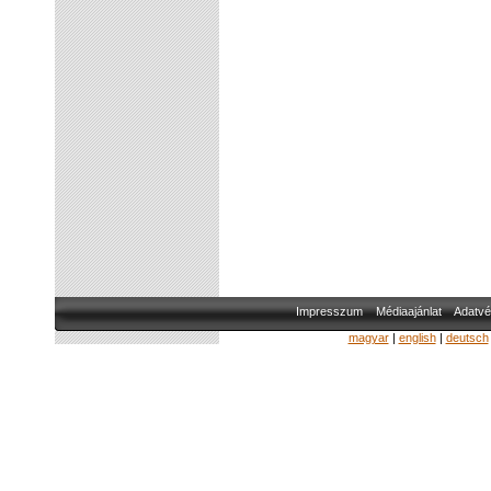
Impresszum
Médiaajánlat
Adatvé
magyar
|
english
|
deutsch