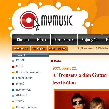
3422 zenekar 12339 letölt
Rovatok
Külföldi
Hazai
Hazai
2009. április 22.
Koncertbeszámoló
A Trousers a dán Gutter
Lemezkritika
fesztiválon
Interjú
Események
Gitársuli
TOP 5
Hónap zenekara