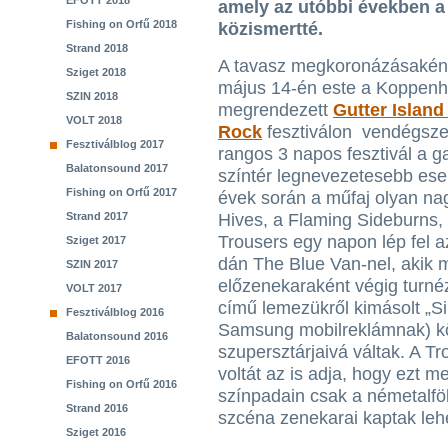
EFOTT 2018
amely az utóbbi években a 
Fishing on Orfű 2018
közismertté.
Strand 2018
A tavasz megkoronázásakén
Sziget 2018
május 14-én este a Koppenh
SZIN 2018
megrendezett
Gutter Islan
VOLT 2018
Rock
fesztiválon vendégsze
Fesztiválblog 2017
rangos 3 napos fesztivál a g
Balatonsound 2017
színtér legnevezetesebb ese
Fishing on Orfű 2017
évek során a műfaj olyan nagy
Strand 2017
Hives, a Flaming Sideburns,
Trousers egy napon lép fel az
Sziget 2017
dán The Blue Van-nel, akik mi
SZIN 2017
előzenekaraként végig turnéz
VOLT 2017
című lemezükről kimásolt „Sil
Fesztiválblog 2016
Samsung mobilreklámnak) k
Balatonsound 2016
szupersztárjaivá váltak. A T
EFOTT 2016
voltát az is adja, hogy ezt m
Fishing on Orfű 2016
színpadain csak a németalfö
Strand 2016
szcéna zenekarai kaptak leh
Sziget 2016