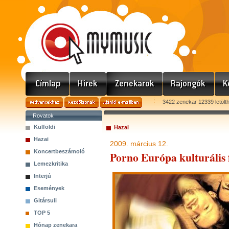
3422 zenekar 12339 letölt
Rovatok
Külföldi
Hazai
Hazai
2009. március 12.
Koncertbeszámoló
Porno Európa kulturális
Lemezkritika
Interjú
Események
Gitársuli
TOP 5
Hónap zenekara