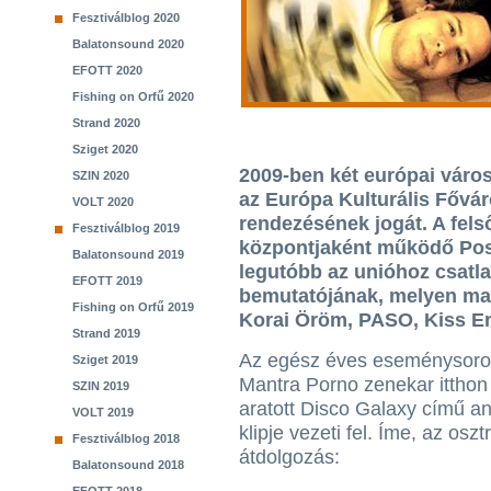
Fesztiválblog 2020
Balatonsound 2020
EFOTT 2020
Fishing on Orfű 2020
Strand 2020
Sziget 2020
2009-ben két európai város,
SZIN 2020
az Európa Kulturális Fővá
VOLT 2020
rendezésének jogát. A felső
Fesztiválblog 2019
központjaként működő Post
Balatonsound 2019
legutóbb az unióhoz csatl
EFOTT 2019
bemutatójának, melyen ma
Fishing on Orfű 2019
Korai Öröm, PASO, Kiss Erz
Strand 2019
Az egész éves eseménysoro
Sziget 2019
Mantra Porno zenekar itthon i
SZIN 2019
aratott Disco Galaxy című a
VOLT 2019
klipje vezeti fel. Íme, az oszt
Fesztiválblog 2018
átdolgozás:
Balatonsound 2018