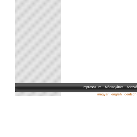
Impresszum
Médiaajánlat
Adatvé
magyar
|
english
|
deutsch