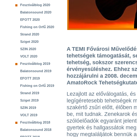
Fesztiválblog 2020
Balatonsound 2020
EFOTT 2020
Fishing on Orfű 2020
Strand 2020
Sziget 2020
A TEMI Fővárosi Művelődési 
SZIN 2020
tehetségek támogatását, s
VOLT 2020
tehetség, sokszor szerenc
Fesztiválblog 2019
érvényesüléshez. Ehhez s
Balatonsound 2019
hozzájárulni a 2008. dece
EFOTT 2019
AmatoRock Tehetségkutat
Fishing on Orfű 2019
Lezajlott az előválogatás, és
Strand 2019
legígéretesebb tehetségek 
Sziget 2019
szakértő zsűri előtt, élőben 
SZIN 2019
be, mit tudnak. Zenekarok é
VOLT 2019
szólóelőadók egyaránt jelent
Fesztiválblog 2018
gyertek és hallgassátok meg 
Balatonsound 2018
hogy megtaláljátok bennük az