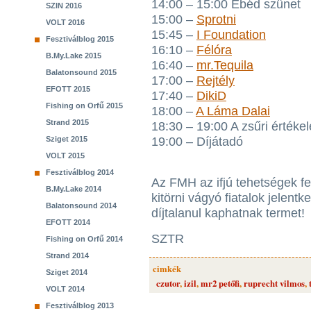
14:00 – 15:00 Ebéd szünet
SZIN 2016
15:00 –
Sprotni
VOLT 2016
15:45 –
I Foundation
Fesztiválblog 2015
16:10 –
Félóra
B.My.Lake 2015
16:40 –
mr.Tequila
Balatonsound 2015
17:00 –
Rejtély
EFOTT 2015
17:40 –
DikiD
Fishing on Orfű 2015
18:00 –
A Láma Dalai
Strand 2015
18:30 – 19:00 A zsűri értéke
Sziget 2015
19:00 – Díjátadó
VOLT 2015
Fesztiválblog 2014
Az FMH az ifjú tehetségek fe
B.My.Lake 2014
kitörni vágyó fiatalok jelent
Balatonsound 2014
díjtalanul kaphatnak termet!
EFOTT 2014
SZTR
Fishing on Orfű 2014
Strand 2014
cimkék
Sziget 2014
czutor
,
izil
,
mr2 petőfi
,
ruprecht vilmos
,
VOLT 2014
Fesztiválblog 2013