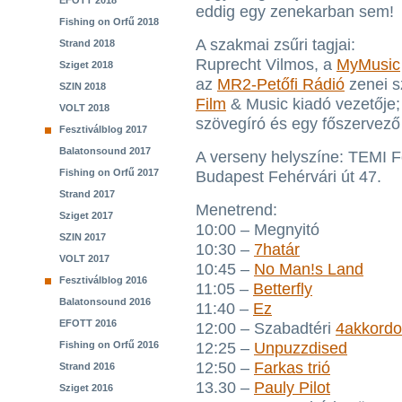
EFOTT 2018
eddig egy zenekarban sem!
Fishing on Orfű 2018
A szakmai zsűri tagjai:
Strand 2018
Ruprecht Vilmos, a
MyMusic
Sziget 2018
az
MR2-Petőfi Rádió
zenei s
SZIN 2018
Film
& Music kiadó vezetője
VOLT 2018
szövegíró és egy főszervező 
Fesztiválblog 2017
Balatonsound 2017
A verseny helyszíne: TEMI F
Fishing on Orfű 2017
Budapest Fehérvári út 47.
Strand 2017
Menetrend:
Sziget 2017
10:00 – Megnyitó
SZIN 2017
10:30 –
7határ
VOLT 2017
10:45 –
No Man!s Land
Fesztiválblog 2016
11:05 –
Betterfly
Balatonsound 2016
11:40 –
Ez
EFOTT 2016
12:00 – Szabadtéri
4akkordo
Fishing on Orfű 2016
12:25 –
Unpuzzdised
12:50 –
Farkas trió
Strand 2016
13.30 –
Pauly Pilot
Sziget 2016