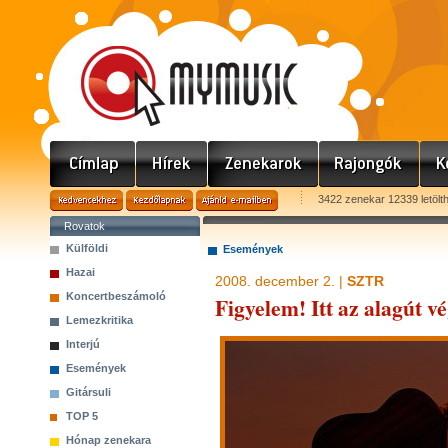
3422 zenekar 12339 letölt
Rovatok
Külföldi
Események
Hazai
2008. december 2. |
SZTR
Koncertbeszámoló
Figyelem! Itt az alagút v
Lemezkritika
Interjú
Események
Gitársuli
TOP 5
Hónap zenekara