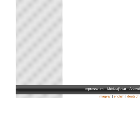
Impresszum
Médiaajánlat
Adatvé
magyar
|
english
|
deutsch