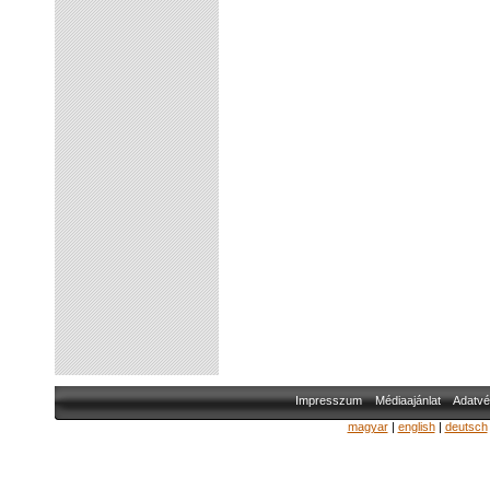
Impresszum
Médiaajánlat
Adatvé
magyar
|
english
|
deutsch