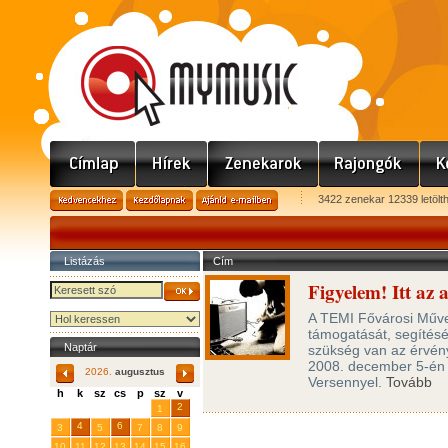
3422 zenekar 12339 letölt
Listázás
Cím
Figyelem! Itt az 
A TEMI Fővárosi Művelő
támogatását, segítésé
Naptár
szükség van az érvén
2008. december 5-én
2026.
augusztus
Versennyel.
Tovább
h
k
sz
cs
p
sz
v
29
31
2
27
28
30
1
4
6
3
5
7
8
9
10
11
12
13
14
15
16