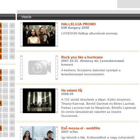
Videók
HALLELUJA PROMO
EMI Hungary 2008
LOVEGUN Hallluja albumának promoja
Rock you like a hurricane
2007.10.31. Almássy tér, Lemezbemutató
koncert
A kedvenc Scorpions dalunkat nyomjuk a
lemezbemutató koncertünkön.
Ha valami fáj
2008.05
A 731 stúdió készítette a klipet. Külön köszönet:
Tihanyi Kati-nak, Benkő Daninak és Béres Lacinak,
Farkas Laczosz-nak és Margónak, Bördős Lajosnak
és vonós társulatának valamint az összes
Gunnernek.
Eső mossa el - werkfilm
2007 mTon
így készült a klip. Kulisszatitkok a nagy zuhanásról.