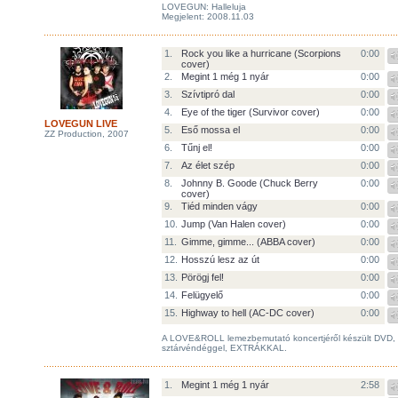
LOVEGUN: Halleluja
Megjelent: 2008.11.03
1.
Rock you like a hurricane (Scorpions
0:00
cover)
2.
Megint 1 még 1 nyár
0:00
3.
Szívtipró dal
0:00
4.
Eye of the tiger (Survivor cover)
0:00
LOVEGUN LIVE
5.
Eső mossa el
0:00
ZZ Production, 2007
6.
Tűnj el!
0:00
7.
Az élet szép
0:00
8.
Johnny B. Goode (Chuck Berry
0:00
cover)
9.
Tiéd minden vágy
0:00
10.
Jump (Van Halen cover)
0:00
11.
Gimme, gimme... (ABBA cover)
0:00
12.
Hosszú lesz az út
0:00
13.
Pörögj fel!
0:00
14.
Felügyelő
0:00
15.
Highway to hell (AC-DC cover)
0:00
A LOVE&ROLL lemezbemutató koncertjéről készült DVD,
sztárvéndéggel, EXTRÁKKAL.
1.
Megint 1 még 1 nyár
2:58