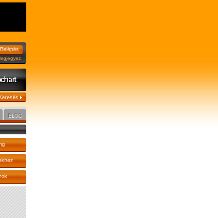
jegyez
ng
ekhez
zok