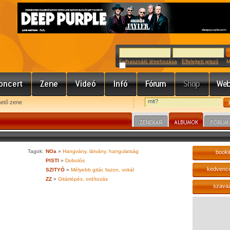
Felhasználó létrehozása
Elfelejtett jelszó
Meg
hető zene
Tagok:
NOa
»
Hangvány, látvány, hangulatság
booki
PISTI
»
Dobolós
kedvenc
SZITYÓ
»
Mélyebb gitár, fazon, vokál
ZZ
»
Gitártépés, ordítozás
szava