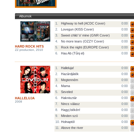
Albumok
1.
Highway to hell (ACDC Cover)
0:00
2.
Lovegun (KISS Cover)
0:00
3.
Sweet chlid 'o' mine (GNR Cover)
0:00
4.
No more tears (OZZY Cover)
0:00
HARD ROCK HITS
5.
Rock the night (EUROPE Cover)
0:00
ZZ production, 2010
6.
Hau Ab (Tűnj el)
0:00
1.
Halleluja!
0:00
2.
Hazárdjáték
0:00
3.
Megtenném
0:00
4.
Mama
0:00
5.
Seveled
0:00
6.
Haknisztár
0:00
HALLELUJA
2008
7.
Nincs válasz
0:00
8.
Hagyj békén!
0:00
9.
Minden szó
0:00
10.
Holnaptól
0:00
11.
Above the river
0:00