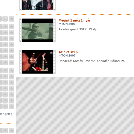
Megint 1 még 1 nyár
mTON 2006
Az első igazi LOVEGUN klip
Az élet szép
mTON 2007.
Rendező: Kárpáti Levente, operatőr: Nánási Pál
 rengeteg