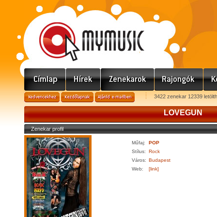
3422 zenekar 12339 letölt
LOVEGUN
Zenekar profil
Műfaj:
POP
Stílus:
Rock
Város:
Budapest
Web:
[link]