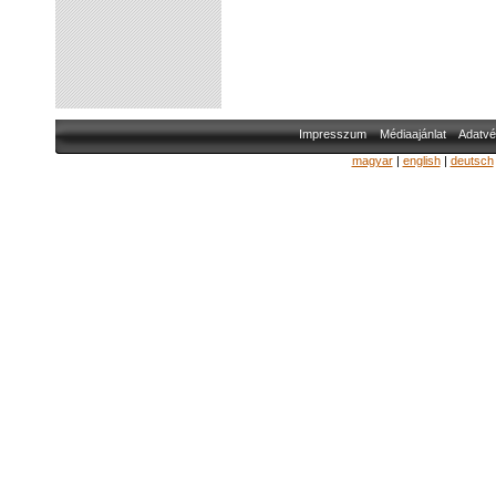
Impresszum
Médiaajánlat
Adatvé
magyar
|
english
|
deutsch