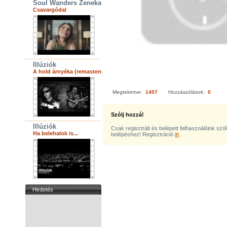
Soul Wanders Zenekar
Csavargódal
Illúziók
A hold árnyéka (remastered)
Megtekintve:
1407
Hozzászólások:
0
Szólj hozzá!
Illúziók
Csak regisztrált és belépett felhasználóink szó
Ha belehalok is...
belépéshez! Regisztráció
itt
.
Hirdetés