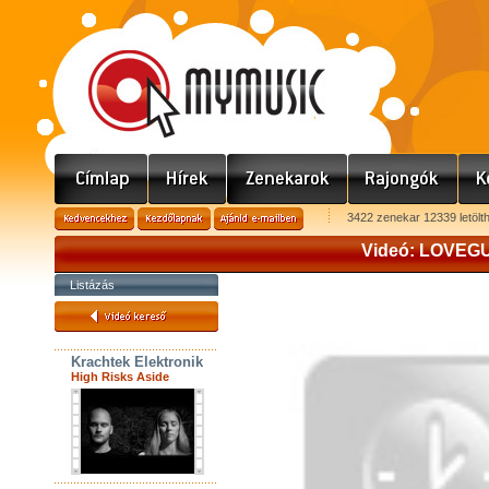
3422 zenekar 12339 letölt
Videó: LOVEGUN
Listázás
Krachtek Elektronik
High Risks Aside