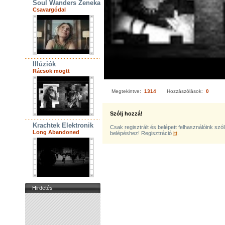
Soul Wanders Zenekar
Csavargódal
Illúziók
Rácsok mögtt
Megtekintve:
1314
Hozzászólások:
0
Szólj hozzá!
Krachtek Elektronik
Csak regisztrált és belépett felhasználóink szó
Long Abandoned
belépéshez! Regisztráció
itt
.
Hirdetés