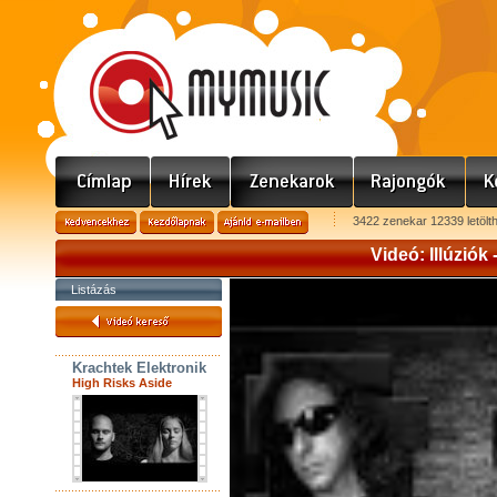
3422 zenekar 12339 letölt
Videó: Illúziók
Listázás
Krachtek Elektronik
High Risks Aside