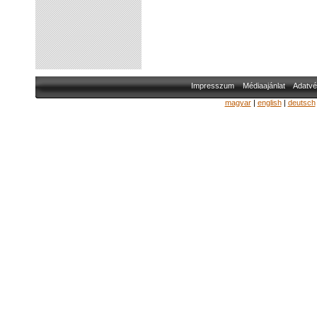
Impresszum
Médiaajánlat
Adatvé
magyar
|
english
|
deutsch