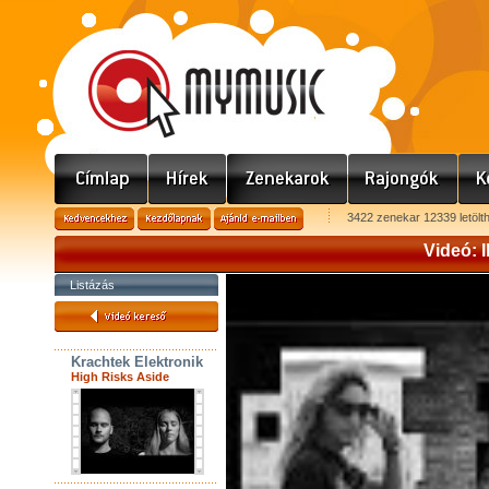
3422 zenekar 12339 letölt
Videó: I
Listázás
Krachtek Elektronik
High Risks Aside