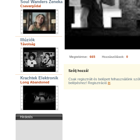
Soul Wanders Zenekar
Csavargódal
Illúziók
Távolság
Megtekintve:
665
Hozzászólások:
0
Szólj hozzá!
Krachtek Elektronik
Csak regisztrált és belépett felhasználóink szó
Long Abandoned
belépéshez! Regisztráció
itt
.
Hirdetés