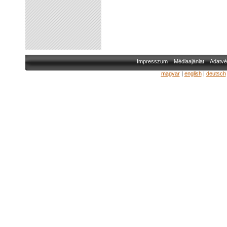
Impresszum
Médiaajánlat
Adatvé
magyar
|
english
|
deutsch