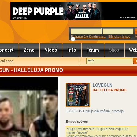
Felhasználó létrehozása
Elfelejtett jelszó
Meg
hető zene
EGUN - HALLELUJA PROMO
LOVEGUN
HALLELUJA PROMO
LOVEGUN Hallluja albumának promoja
Embed szöveg