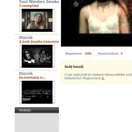
Soul Wanders Zenekar
Csavargódal
Illúziók
A hold árnyéka (remastered)
Megtekintve:
1980
Hozzászólások:
0
Szólj hozzá!
Illúziók
Csak regisztrált és belépett felhasználóink szó
Ha belehalok is...
belépéshez! Regisztráció
itt
.
Hirdetés