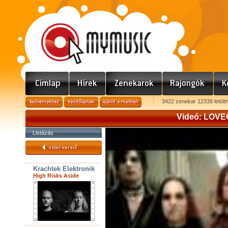
3422 zenekar 12339 letölt
Videó: LOV
Listázás
Krachtek Elektronik
High Risks Aside