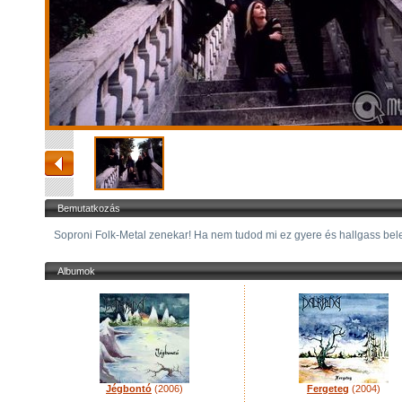
Bemutatkozás
Soproni Folk-Metal zenekar! Ha nem tudod mi ez gyere és hallgass be
Albumok
Jégbontó
(2006)
Fergeteg
(2004)