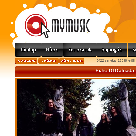
3422 zenekar 12339 letölt
Echo Of Dalriada