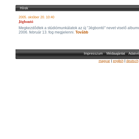
Hírek
2005. október 20. 10:40
Jégbontó
Megkezdődtek a stúdiómunkálatok az új "Jégbontó" nevet viselő album
2006. február 13. fog megjelenni.
Tovább
Impresszum
Médiaajánlat
Adatvé
magyar
|
english
|
deutsch