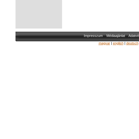
Impresszum
Médiaajánlat
Adatvé
magyar
|
english
|
deutsch