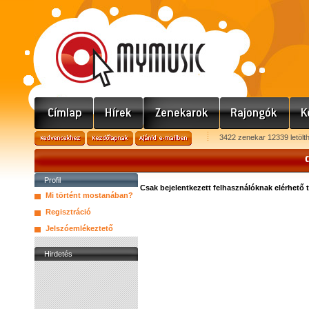
3422 zenekar 12339 letölt
Profil
Csak bejelentkezett felhasználóknak elérhető 
Mi történt mostanában?
Regisztráció
Jelszóemlékeztető
Hirdetés