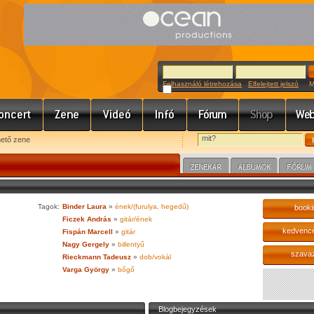
Felhasználó létrehozása
Elfelejtett jelszó
Meg
hető zene
Tagok:
Binder Laura
»
ének/(furulya, hegedű)
booki
Ficzek András
»
gitár/ének
kedvenc
Fispán Marcell
»
gitár
Nagy Gergely
»
billentyű
szava
Rieckmann Tadeusz
»
dob/vokál
Varga György
»
bőgő
Blogbejegyzések