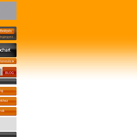
jegyez
ng
ekhez
zok