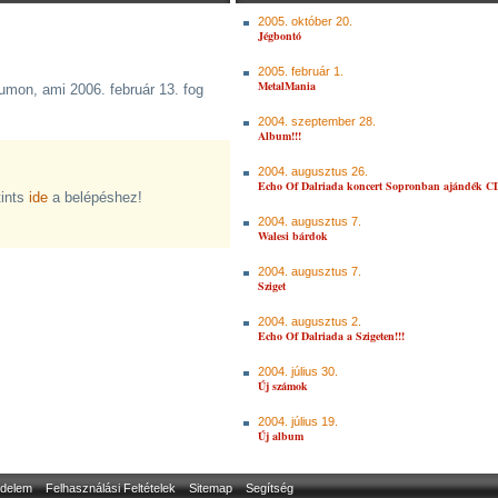
2005. október 20.
Jégbontó
2005. február 1.
MetalMania
umon, ami 2006. február 13. fog
2004. szeptember 28.
Album!!!
2004. augusztus 26.
Echo Of Dalriada koncert Sopronban ajándék CD
tints
ide
a belépéshez!
2004. augusztus 7.
Walesi bárdok
2004. augusztus 7.
Sziget
2004. augusztus 2.
Echo Of Dalriada a Szigeten!!!
2004. július 30.
Új számok
2004. július 19.
Új album
delem
Felhasználási Feltételek
Sitemap
Segítség