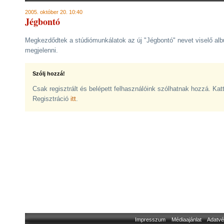
2005. október 20. 10:40
Jégbontó
Megkezdődtek a stúdiómunkálatok az új "Jégbontó" nevet viselő alb
megjelenni.
Szólj hozzá!
Csak regisztrált és belépett felhasználóink szólhatnak hozzá. Kat
Regisztráció
itt
.
Impresszum
Médiaajánlat
Adatvé