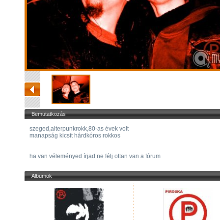
Bemutatkozás
szeged,alterpunkrokk,80-as évek volt
manapság kicsit hárdkóros rokkos
ha van véleményed írjad ne félj ottan van a fórum
Albumok