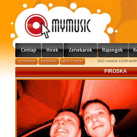
3422 zenekar 12339 letölt
PIROSKA