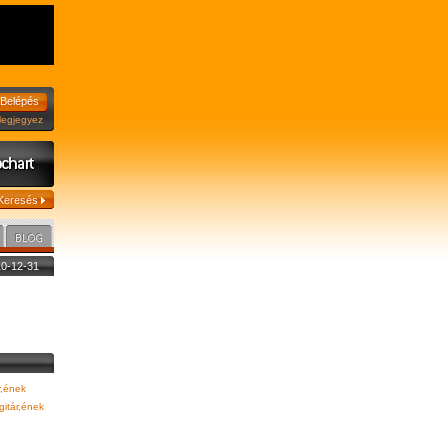
jegyez
010-12-31
r,ének
gitár,ének