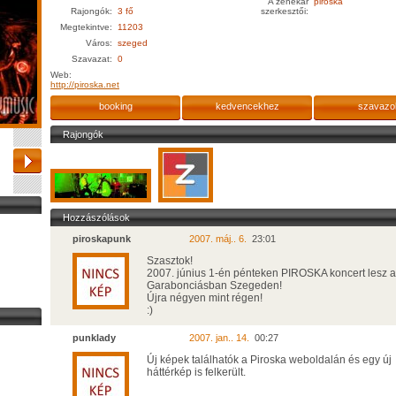
A zenekar
piroska
Rajongók:
3 fő
szerkesztői:
Megtekintve:
11203
Város:
szeged
Szavazat:
0
Web:
http://piroska.net
booking
kedvencekhez
szavazo
Rajongók
Hozzászólások
piroskapunk
2007. máj.. 6.
23:01
Szasztok!
2007. június 1-én pénteken PIROSKA koncert lesz a
Garabonciásban Szegeden!
Újra négyen mint régen!
:)
punklady
2007. jan.. 14.
00:27
Új képek találhatók a Piroska weboldalán és egy új
háttérkép is felkerült.