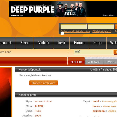
Felhasználó létrehozása
Elfelejtett jelszó
Meg
hető zene
Koncertidőpontok
Utoljára frissítve: 2
Nincs meghirdetett koncert
Zenekar profil
Típus:
zenekari oldal
Tagok:
bedő
»
basszusgitá
Műfaj:
ALTER
borso
»
ritmus solo 
Stílus:
Punk
brünhilda
»
ütősök
Alapítva:
1999