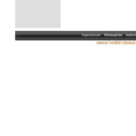
Impresszum
Médiaajánlat
Adatvé
magyar
|
english
|
deutsch