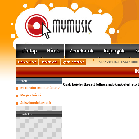
3422 zenekar 12339 letölt
I
Profil
Csak bejelentkezett felhasználóknak elérhető 
Mi történt mostanában?
Regisztráció
Jelszóemlékeztető
Hirdetés