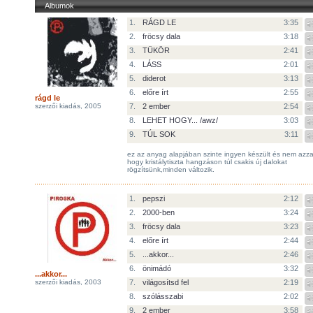
Albumok
1.
RÁGD LE
3:35
2.
fröcsy dala
3:18
3.
TÜKÖR
2:41
4.
LÁSS
2:01
5.
diderot
3:13
6.
előre írt
2:55
rágd le
szerzői kiadás, 2005
7.
2 ember
2:54
8.
LEHET HOGY... /awz/
3:03
9.
TÚL SOK
3:11
ez az anyag alapjában szinte ingyen készült és nem azzal
hogy kristálytiszta hangzáson túl csakis új dalokat
rögzítsünk,minden változik.
1.
pepszi
2:12
2.
2000-ben
3:24
3.
fröcsy dala
3:23
4.
előre írt
2:44
5.
...akkor...
2:46
6.
önimádó
3:32
...akkor...
szerzői kiadás, 2003
7.
világosítsd fel
2:19
8.
szólásszabi
2:02
9.
2 ember
3:58