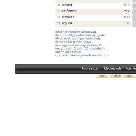
10.
diderot
3:18
11.
esténként
2:24
12.
himnusz
3:39
13.
úgy biz
3:11
olcsón létrehozott alapanyag
de attól hallgassatok bele nyugodtan
80 as évek szerü punkrokk zene
és az egész fel van rakva
nem úgy mint néhány elvetemült
hogy 1 szám 2 szám 30 másodperc
ahhhh na hagyjuk
- : ) pánkrokkerségeskedéseitekért ( : -
Impresszum
Médiaajánlat
Adatvé
magyar
|
english
|
deutsch