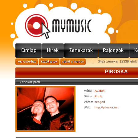
3422 zenekar 12339 letölt
PIROSKA
Zenekar profil
Műfaj:
ALTER
Stílus:
Punk
Város:
szeged
Web:
http://piroska.net