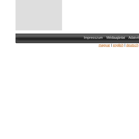
Impresszum
Médiaajánlat
Adatvé
magyar
|
english
|
deutsch