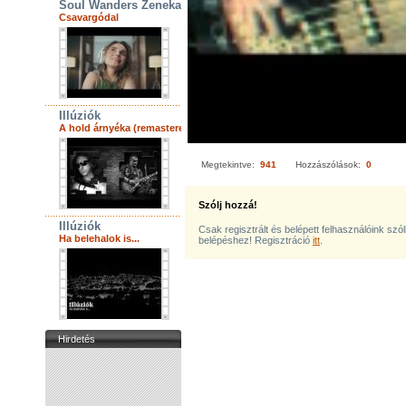
Soul Wanders Zenekar
Csavargódal
Illúziók
A hold árnyéka (remastered)
Megtekintve:
941
Hozzászólások:
0
Szólj hozzá!
Illúziók
Csak regisztrált és belépett felhasználóink szó
Ha belehalok is...
belépéshez! Regisztráció
itt
.
Hirdetés