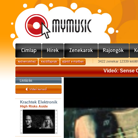
3422 zenekar 12339 letölt
Videó: Sense O
Listázás
Krachtek Elektronik
High Risks Aside