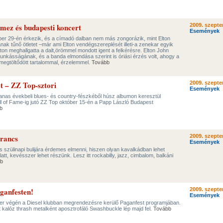
emez és budapesti koncert
2009. szepte
Események
er 29-én érkezik, és a címadó dalban nem más zongorázik, mint Elton
nak tűnő ötletet –már ami Elton vendégszereplését illeti-a zenekar egyik
lton meghallgatta a dalt,örömmel mondott igent a felkérésre. Elton John
munkásságának, és a banda elmondása szerint is óriási érzés volt, ahogy a
t megtöltődött tartalommal, érzelemmel.
Tovább
t – ZZ Top-sztori
2009. szepte
Események
vanas évekbeli blues- és country-fészkéből húsz albumon keresztül
l of Fame-ig jutó ZZ Top október 15-én a Papp László Budapest
b
rancs
2009. szepte
Események
 szülinapi bulijára érdemes elmenni, hiszen olyan kavalkádban lehet
tt, kevésszer lehet részünk. Lesz itt rockabilly, jazz, cimbalom, balkáni
b
aganfesten!
2009. szepte
Események
ber végén a Diesel klubban megrendezésre kerülő Paganfest programjában.
 kalóz thrash metalként aposztrofáló Swashbuckle lép majd fel.
Tovább