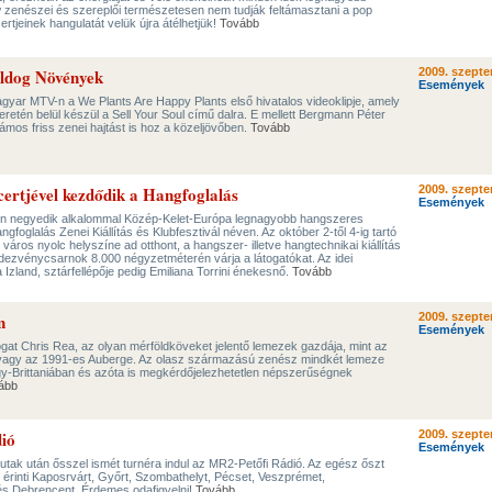
w zenészei és szereplői természetesen nem tudják feltámasztani a pop
ertjeinek hangulatát velük újra átélhetjük!
Tovább
oldog Növények
2009. szepte
Események
gyar MTV-n a We Plants Are Happy Plants első hivatalos videoklipje, amely
retén belül készül a Sell Your Soul című dalra. E mellett Bergmann Péter
mos friss zenei hajtást is hoz a közeljövőben.
Tovább
certjével kezdődik a Hangfoglalás
2009. szepte
Események
on negyedik alkalommal Közép-Kelet-Európa legnagyobb hangszeres
foglalás Zenei Kiállítás és Klubfesztivál néven. Az október 2-től 4-ig tartó
áros nyolc helyszíne ad otthont, a hangszer- illetve hangtechnikai kiállítás
ezvénycsarnok 8.000 négyzetméterén várja a látogatókat. Az idei
zland, sztárfellépője pedig Emiliana Torrini énekesnő.
Tovább
n
2009. szepte
Események
gat Chris Rea, az olyan mérföldköveket jelentő lemezek gazdája, mint az
 vagy az 1991-es Auberge. Az olasz származású zenész mindkét lemeze
gy-Brittaniában és azóta is megkérdőjelezhetetlen népszerűségnek
ább
dió
2009. szepte
Események
utak után ősszel ismét turnéra indul az MR2-Petőfi Rádió. Az egész őszt
 érinti Kaposrvárt, Győrt, Szombathelyt, Pécset, Veszprémet,
és Debrencent. Érdemes odafigyelni!
Tovább