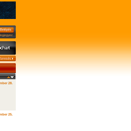
jegyez
mber 28.
mber 25.