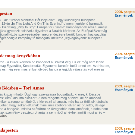
pesten
2009. szepte
Események
– az Európai Mobilitási Hét ideje alatt – egy különleges budapesti
r 12-én „In This Light And On This Evening” címen megjelenő harmadik
i Bizottság „Play to Stop: Europe for Climate” kampányának része, amely
ára igyekszik felhívni a figyelmet a fiatalok körében. Az Európai Bizottság
tional közös szervezésében megrendezésre kerülő koncert házigazdája
gét pedig a kampány fő támogatói mellett a „legvagányabb” budapesti
b
endermag árnyékában
2009. szepte
Események
n - a Dürer-kertben ad koncertet a Brains! Végül is ez még nem lenne
mag Egyesület, Kendertudás Egyeteme keretén belül tenné ezt. Azt hiszem,
s és még ezer más stílust ötvöző banda a legjobb választás volt erre az
s Bécsben – Tori Amos
2009. szepte
Események
 és kiszámítható. Úgyhogy szavazásra bocsáttatik: ki erre, ki Bécsbe
akes” című albuma először 92-ben rengette meg a földet, de én amondó
kor a zongora mögé ül, s kiereszti a hangját, még ha az őrült sikításba is
 Lehet, hogy sokan elfutnak minél messzebbre félvén az őrülettől, de egy
rad a hangzás, mintha széttörne az üvegpohár, nem lennének, s soha nem
csak szemfény vesztett rohanás a semmiből a hévbe, ami itt most a rév –
vább
udapesten
2009. szepte
Események