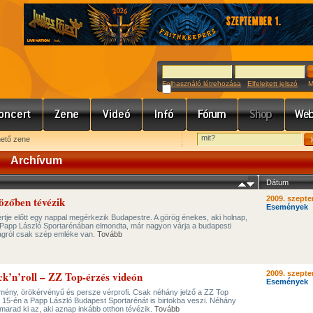
Felhasználó létrehozása
Elfelejtett jelszó
Meg
hető zene
Archívum
Dátum
özőben tévézik
2009. szepte
Események
je előtt egy nappal megérkezik Budapestre. A görög énekes, aki holnap,
Papp László Sportarénában elmondta, már nagyon várja a budapesti
ágról csak szép emléke van.
Tovább
ck’n’roll – ZZ Top-érzés videón
2009. szepte
Események
mény, örökérvényű és persze vérprofi. Csak néhány jelző a ZZ Top
 15-én a Papp László Budapest Sportarénát is birtokba veszi. Néhány
marad ki az, aki aznap inkább otthon tévézik.
Tovább