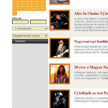
17
18
19
20
21
22
23
24
25
26
27
28
29
30
Alice In Chains: Új l
31
1
2
3
4
5
6
Időszak:
A várva-várt album szeptemb
John! Az elsőre kissé furcsá
-
barátja dobta be és miután E
régóta tisztelője a zenekar 
zenei vázlat Elton keze alat
Negyvenévnyi lendüle
Hirdetés
A Mississippi deltájának hat
egészen a Rock and Roll Hal
Sportarénában lép föl.
Továb
20 éves a Magyar Na
A Magyar Narancs, két napos
részünk, amilyenben 2 nap ala
zene, de még punk is.
Továb
Új fellépők az őszi P
Változást történt a szeptem
A Blackguard helyett a magát