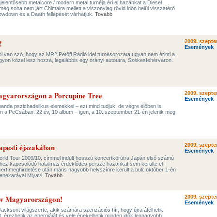
jelentősebb metalcore / modern metal turnéja éri el hazánkat a Diesel
g soha nem járt Chimaira mellett a viszonylag rövid időn belül visszatérő
rowdown és a Daath fellépését várhatjuk.
Tovább
!
2009. szepte
Események
ól van szó, hogy az MR2 Petőfi Rádió idei turnésorozata ugyan nem érinti a
gyon közel lesz hozzá, legalábbis egy órányi autóútra, Székesfehérváron.
Magyarországon a Porcupine Tree
2009. szepte
Események
banda pszichadelikus elemekkel – ezt mind tudjuk, de végre élőben is
én a PeCsában. 22 év, 10 album – igen, a 10. szeptember 21-én jelenik meg
apesti éjszakában
2009. szepte
Események
rld Tour 2009/10. címmel indult hosszú koncertkörútra Japán első számú
ehhez kapcsolódó hatalmas érdeklődés persze hazánkat sem kerülte el -
rt meghirdetése után máris nagyobb helyszínre került a buli: október 1-én
zenekarával Miyavi.
Tovább
ow Magyarországon!
2009. szepte
Események
Jacksont világszerte, akik számára szenzációs hír, hogy újra átélhetik
 érezhetik az energiáját és vele énekelhetik minden idők legnagyobb