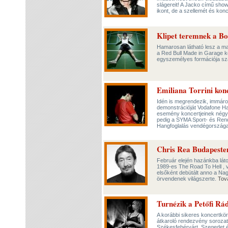
slágereit! A Jacko című sho
ikont, de a szellemét és konc
Klipet teremnek a B
Hamarosan látható lesz a ma
a Red Bull Made in Garage ke
egyszemélyes formációja szá
Emiliana Torrini kon
Idén is megrendezik, immár
demonstrációját Vodafone Hang
esemény koncertjeinek négy v
pedig a SYMA Sport- és Rend
Hangfoglalás vendégországa I
Chris Rea Budapeste
Február elején hazánkba láto
1989-es The Road To Hell ,
elsőként debütált anno a Na
örvendenek világszerte.
Tov
Turnézik a Petőfi Rá
A korábbi sikeres koncertkör
átkaroló rendezvény sorozat
Székesfehérvárt, Szegedet 