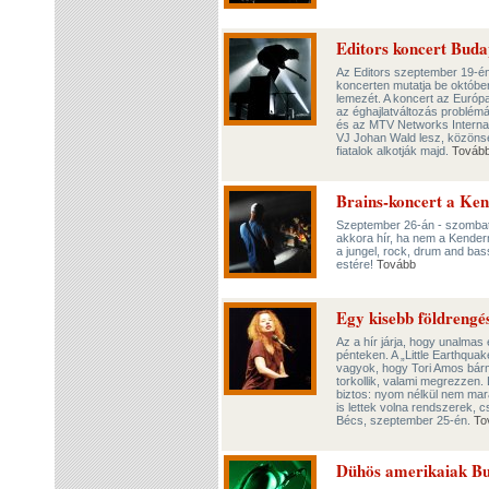
Editors koncert Buda
Az Editors szeptember 19-én 
koncerten mutatja be októbe
lemezét. A koncert az Európa
az éghajlatváltozás problémáj
és az MTV Networks Interna
VJ Johan Wald lesz, közönsé
fiatalok alkotják majd.
Továb
Brains-koncert a K
Szeptember 26-án - szombato
akkora hír, ha nem a Kender
a jungel, rock, drum and bas
estére!
Tovább
Egy kisebb földrengé
Az a hír járja, hogy unalmas
pénteken. A „Little Earthqu
vagyok, hogy Tori Amos bármi
torkollik, valami megrezzen.
biztos: nyom nélkül nem ma
is lettek volna rendszerek, 
Bécs, szeptember 25-én.
To
Dühös amerikaiak B