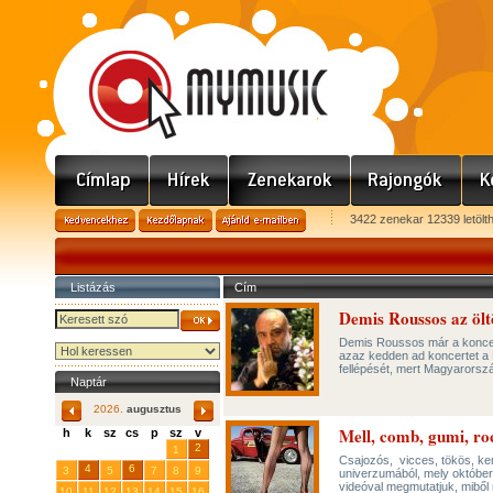
3422 zenekar 12339 letölt
Listázás
Cím
Demis Roussos az ölt
Demis Roussos már a koncert
azaz kedden ad koncertet a 
fellépését, mert Magyarorsz
Naptár
2026.
augusztus
Mell, comb, gumi, ro
h
k
sz
cs
p
sz
v
29
31
2
27
28
30
1
Csajozós, vicces, tökös, ke
4
6
3
5
7
8
9
univerzumából, mely október
videóval megmutatjuk, miből 
10
11
12
13
14
15
16