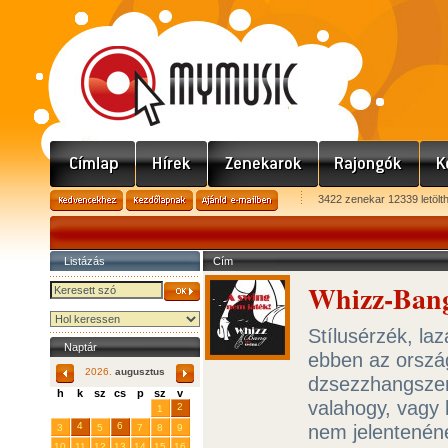
3422 zenekar 12339 letölt
Listázás
Cím
Whizz-Bang
Stílusérzék, la
Naptár
ebben az ország
2026.
augusztus
dzsezzhangszer
h
k
sz
cs
p
sz
v
valahogy, vagy 
29
31
2
27
28
30
1
4
6
nem jelentenén
3
5
7
8
9
10
11
12
13
14
15
16