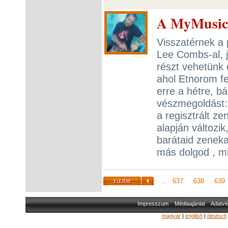
A MyMusic a
Visszatérnek a 
Lee Combs-al, j
részt vehetünk 
ahol Etnorom fe
erre a hétre, b
vészmegoldást:
a regisztrált ze
alapján változik
barátaid zeneka
más dolgod , mi
...
637
638
639
Impresszum
Médiaajánlat
Adatvé
magyar
|
english
|
deutsch