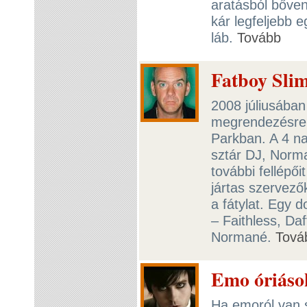
aratásból bőven 
kár legfeljebb e
láb.
Tovább
Fatboy Slim
2008 júliusában
megrendezésre 
Parkban. A 4 na
sztár DJ, Norm
további fellépő
jártas szervező
a fátylat. Egy 
– Faithless, Da
Normané.
Tová
Emo óriáso
Ha emoról van s