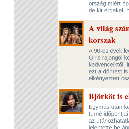
ország miért é
de kit érdekel,
A világ szá
korszak
A 90-es évek l
Girls rajongói 
kedvenceiktől, 
ezt a döntést i
elkényeztett cs
Björköt is e
Egymás után ke
turné időpontjai
az utánozhatatl
jelentette be áp