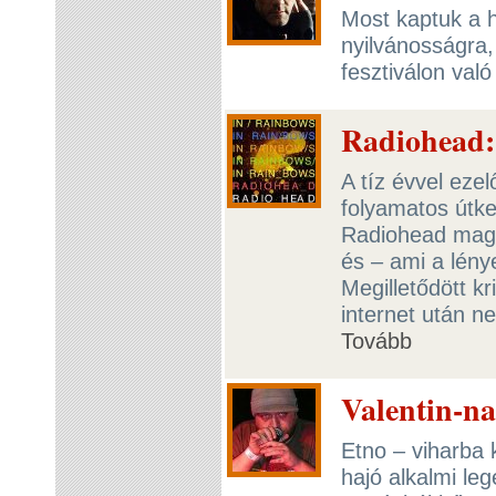
Most kaptuk a hí
nyilvánosságra,
fesztiválon val
Radiohead:
A tíz évvel ezel
folyamatos útke
Radiohead maga
és – ami a lény
Megilletődött kr
internet után n
Tovább
Valentin-n
Etno – viharba
hajó alkalmi le