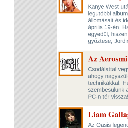
Kanye West után
legutóbbi albu
állomásait és i
április 19-én H
egyedül, hiszen
győztese, Jordi
Az Aerosmit
Csodálattal veg
ahogy nagyszül
technikákkal. H
szembesülünk a
PC-n tér vissza
Liam Gallag
Az Oasis legen