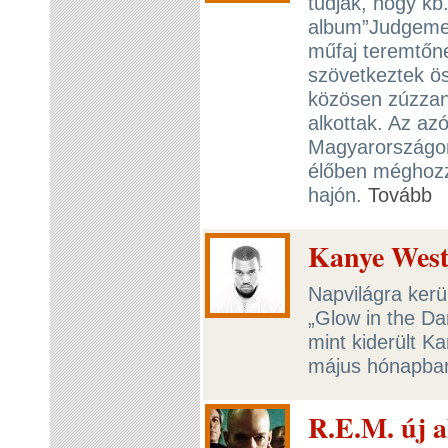
tudják, hogy kb.
album”Judgemen
műfaj teremtőn
szövetkeztek ös
közösen zúzzan
alkottak. Az az
Magyarországon
élőben méghozz
hajón.
Tovább
Kanye West 
Napvilágra kerü
„Glow in the Da
mint kiderült K
május hónapba
R.E.M. új a