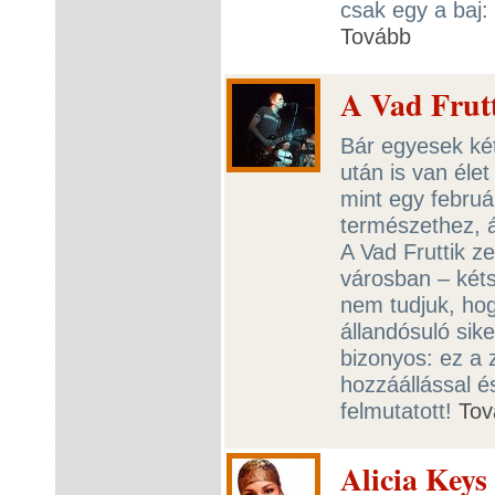
csak egy a baj:
Tovább
A Vad Frutt
Bár egyesek két
után is van éle
mint egy februá
természethez, 
A Vad Fruttik ze
városban – kéts
nem tudjuk, ho
állandósuló sik
bizonyos: ez a 
hozzáállással é
felmutatott!
Tov
Alicia Keys