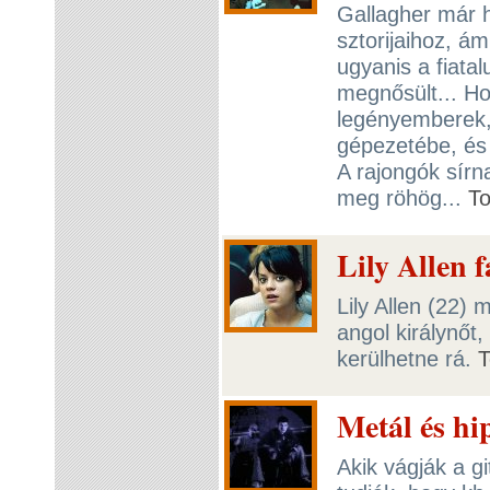
Gallagher már 
sztorijaihoz, á
ugyanis a fiatal
megnősült... Ho
legényemberek,
gépezetébe, és 
A rajongók sírn
meg röhög...
T
Lily Allen 
Lily Allen (22)
angol királynőt,
kerülhetne rá.
T
Metál és hi
Akik vágják a gi