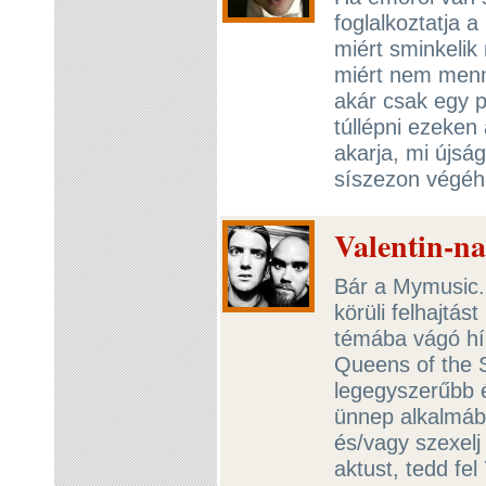
foglalkoztatja
miért sminkelik
miért nem menn
akár csak egy pi
túllépni ezeken 
akarja, mi újsá
síszezon végéh
Valentin-na
Bár a Mymusic.h
körüli felhajtá
témába vágó hír
Queens of the 
legegyszerűbb és
ünnep alkalmábó
és/vagy szexelj 
aktust, tedd fel