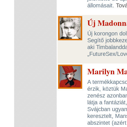
állomásait.
Tov
Új Madonn
Új korongon do
Segítő jobbkeze
aki Timbalandd
„FutureSex/Lov
Marilyn Ma
A termékkapcsol
érzik, köztük M
zenész azonban
látja a fantáziá
Svájcban ugyan
keresztelt, Man
abszintet (azért 