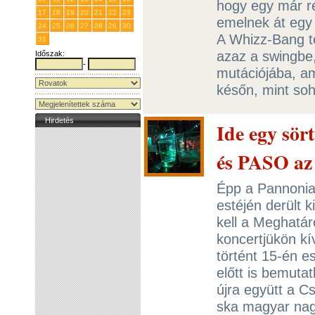
hogy egy már rég
17
18
19
20
21
22
23
emelnek át egy 
24
25
26
27
28
29
30
A Whizz-Bang te
31
1
2
3
4
5
6
azaz a swingbe, 
Időszak:
-
mutációjába, a
későn, mint so
Hirdetés
Ide egy sö
és PASO az
Épp a Pannonia
estéjén derült 
kell a Meghatá
koncertjükön kí
történt 15-én e
előtt is bemutat
újra együtt a 
ska magyar nag