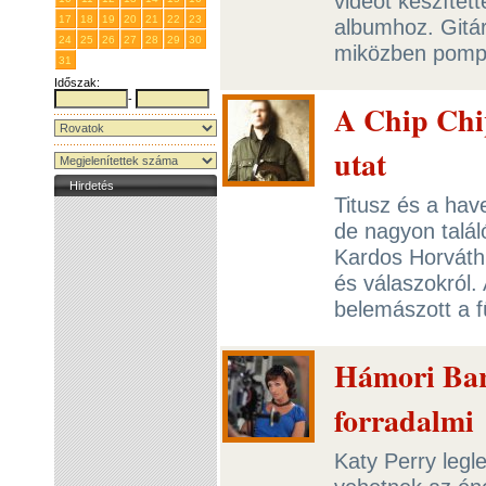
videót készítet
17
18
19
20
21
22
23
albumhoz. Gitá
24
25
26
27
28
29
30
miközben pompo
31
1
2
3
4
5
6
Időszak:
-
A Chip Chi
utat
Hirdetés
Titusz és a have
de nagyon talál
Kardos Horváth
és válaszokról. 
belemászott a 
Hámori Barb
forradalmi
Katy Perry legl