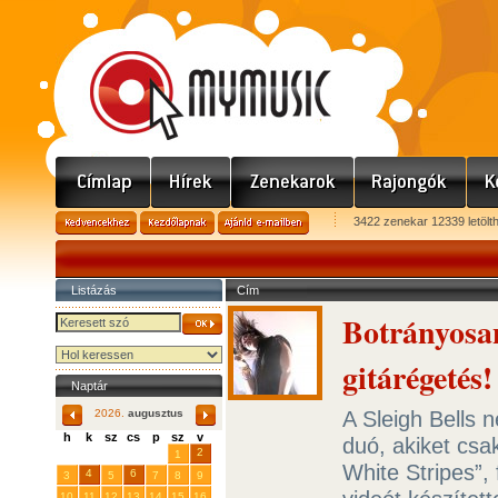
3422 zenekar 12339 letölt
Listázás
Cím
Botrányosa
gitárégetés!
Naptár
A Sleigh Bells 
2026.
augusztus
h
k
sz
cs
p
sz
v
duó, akiket csa
29
31
2
27
28
30
1
White Stripes”,
4
6
3
5
7
8
9
10
11
12
13
14
15
16