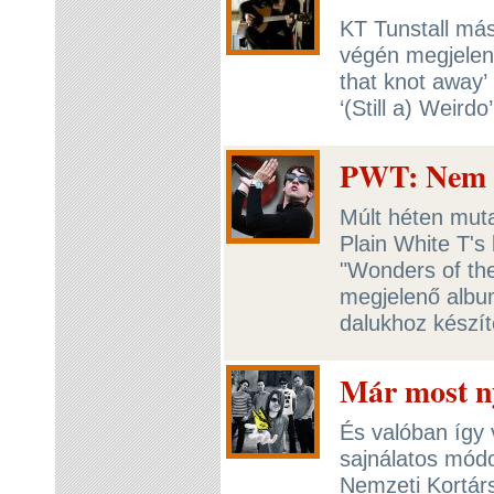
KT Tunstall más
végén megjelenő
that knot away’
‘(Still a) Weird
PWT: Nem s
Múlt héten mut
Plain White T's 
"Wonders of th
megjelenő albu
dalukhoz készít
Már most ny
És valóban így 
sajnálatos mó
Nemzeti Kortárs