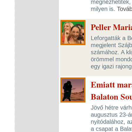
megnézhetitek, 
milyen is.
Tová
Peller Mari
Leforgatták a B
megjelent Száj
számához. A klip
örömmel mondott
egy igazi rajon
Emiatt mara
Balaton So
Jövő hétre várh
augusztus 23-á
nyitódalához, 
a csapat a Bala