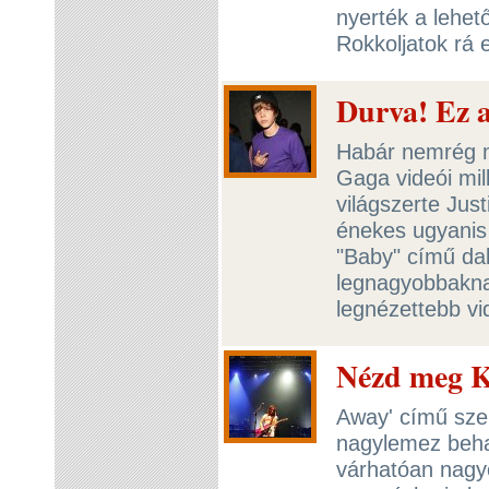
nyerték a lehet
Rokkoljatok rá
Durva! Ez a
Habár nemrég m
Gaga videói mil
világszerte Just
énekes ugyanis
"Baby" című dal
legnagyobbakna
legnézettebb v
Nézd meg KT
Away' című sz
nagylemez beha
várhatóan nagyo