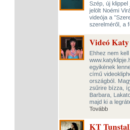
Szép, új klippe
jelölt Noémi Vi
videója a "Szer
szerelméről, a f
Videó Katy 
Ehhez nem kell 
www.katyklipje.
egyikének lenne
című videokliph
országból. Mag
zsűrire bízza, í
Barbara, Lakato
majd ki a legrá
Tovább
KT Tunstall