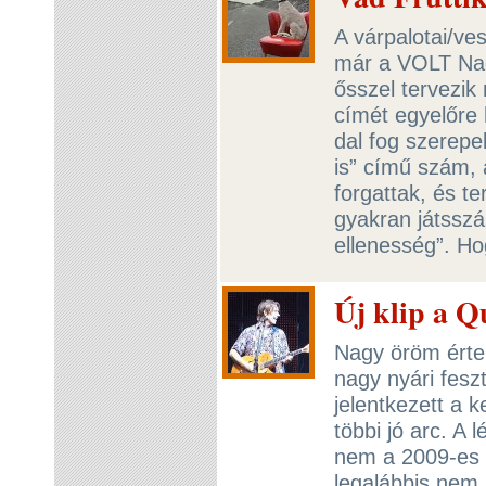
A várpalotai/ves
már a VOLT Nag
ősszel tervezik
címét egyelőre 
dal fog szerepe
is” című szám, 
forgattak, és t
gyakran játssz
ellenesség”. H
Új klip a Q
Nagy öröm érte 
nagy nyári feszt
jelentkezett a k
többi jó arc. A
nem a 2009-es 
legalábbis nem