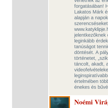
vehetnek az éne
forgatásában! 
Lakatos Márk és 
alapján a napok
szerencséseket,
www.katyklipje.
jelentkezőknek 
leginkább érdek
tanúságot tenni
döntését. A pál
történetet, „szik
táncolt, akadt, 
videofelvételek
leginspiratívabb
értelmében több
énekes és bűvés
Noémi Virág