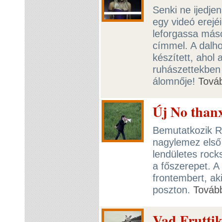
Senki ne ijedj
egy videó erejéi
leforgassa máso
címmel. A dalho
készített, ahol
ruhászettekben 
álomnője!
Tová
Új No thanx
Bemutatkozik Ro
nagylemez első
lendületes rock
a főszerepet. A
frontembert, ak
poszton.
Továb
Vad Fruttik