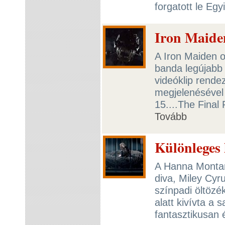
forgatott le Eg
Iron Maide
A Iron Maiden o
banda legújabb 
videóklip rende
megjelenésével e
15....The Final 
Tovább
Különleges 
A Hanna Montan
diva, Miley Cyr
színpadi öltözé
alatt kivívta a 
fantasztikusan 