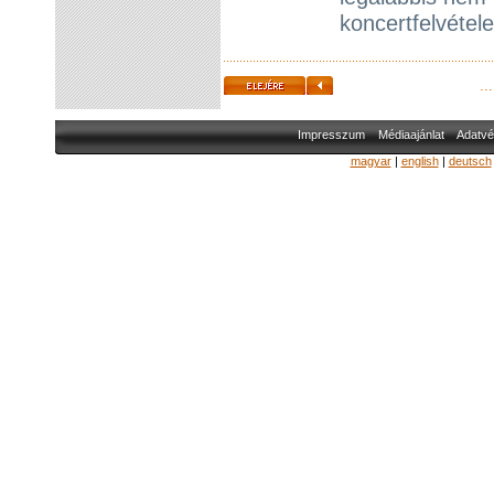
koncertfelvétel
...
Impresszum
Médiaajánlat
Adatvé
magyar
|
english
|
deutsch