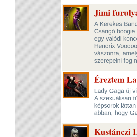
Jimi furuly
A Kerekes Band
Csángó boogie (
egy valódi konce
Hendrix Voodoo 
vászonra, amel
szerepelni fog 
Éreztem La
Lady Gaga új vi
A szexuálisan t
képsorok láttan
abban, hogy Ga
Kustánczi L