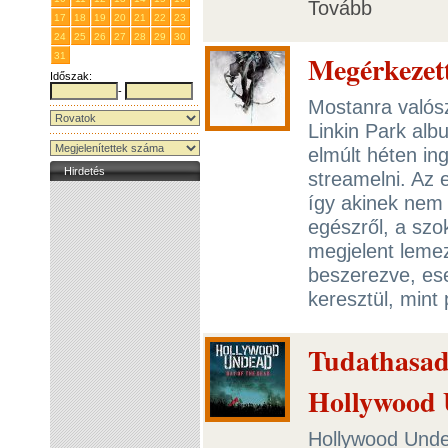
Tovább
17
18
19
20
21
22
23
24
25
26
27
28
29
30
Megérkezett
31
1
2
3
4
5
6
Időszak:
-
Mostanra valósz
Linkin Park alb
elmúlt héten in
Hirdetés
streamelni. Az 
így akinek nem 
egészről, a szo
megjelent lemez
beszerezve, ese
keresztül, mint
Tudathasadá
Hollywood
Hollywood Unde