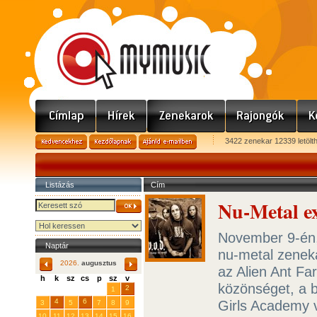
3422 zenekar 12339 letölt
Listázás
Cím
Nu-Metal ex
November 9-én,
Naptár
nu-metal zeneka
2026.
augusztus
az Alien Ant Fa
h
k
sz
cs
p
sz
v
közönséget, a 
29
31
2
27
28
30
1
4
6
Girls Academy v
3
5
7
8
9
10
11
12
13
14
15
16