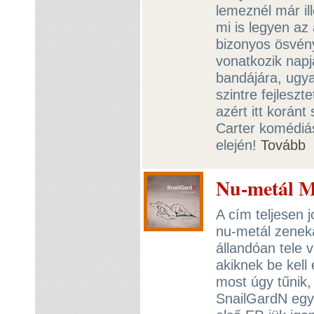
lemeznél már il
mi is legyen az
bizonyos ösvény
vonatkozik napj
bandájára, ugy
szintre fejleszt
azért itt korán
Carter komédiás
elején!
Tovább
Nu-metál M
A cím teljesen j
nu-metál zeneka
állandóan tele 
akiknek be kell 
most úgy tűnik,
SnailGardN egy 