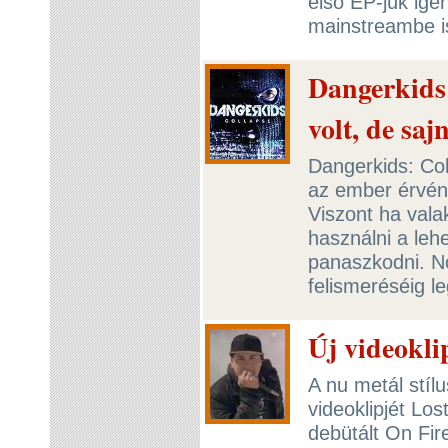
első EP-jük ige
mainstreambe i
Dangerkids:
volt, de saj
Dangerkids: Coll
az ember érvén
Viszont ha vala
használni a leh
panaszkodni. N
felismeréséig le
Új videokli
A nu metál stílu
videoklipjét Lo
debütált On Fir