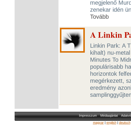
megjelenő Murd
zenekar idén ün
Tovább
A Linkin Pa
Linkin Park: A 
kihalt) nu-meta
Minutes To Midn
populárisabb ha
horizontok fel
megérkezett, szü
eredmény azon
samplinggyűjt
Impresszum
Médiaajánlat
Adatvé
magyar
|
english
|
deutsch