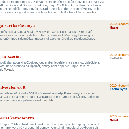
csúcsot megdöntöttek. Az együttes megszűnése után 1992-ben tért vissza,
certtel a Budapest Sportcsarnokban, majd 2oo6-ban két teltházas bulival a
 azt remélték, hogy együtt marad a zenekar, de ez nem következett be
 az együttes legendás nótái soha többé nem hallhatók élőben.
Tovább
ga Feri karácsonya
2010. decemb
Hazai
i és hallgathatja a Balássy Betty és Varga Feri magas színvonalú
koncerteken és a médiában - töretlen sikerrel! Most egy különleges
ztették meg rajongóikat, megannyi szép és érdekes meglepetéssel.
lay szerint
2010. decemb
Külföldi
oló dalt adott ki a Coldplay december legelején; a számhoz videóklip is
vel illette a banda az új dalát, amely nem éppen a Jingle Bells-re
el.
Tovább
lveszter előtt
2010. decemb
Események
 28-án 20:00-tól a SYMA Csarnokban tartja Karácsonyi koncertjét.
ila, valamint a koncert után DJ Radnai zenél. A mai sajtótájékoztatón még
ől a nem mindennapi koncertről.
Tovább
bérlet karácsonyra
2010. novem
Hazai
egy’re? A fesztiválfanatikusok most megmutatják. A Hegyalja-fesztivál
 címmel versíró versenyt hirdetnek. A tokaji élményekkel egybeverselt