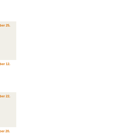
ber 25.
ber 12.
ber 22.
er 20.