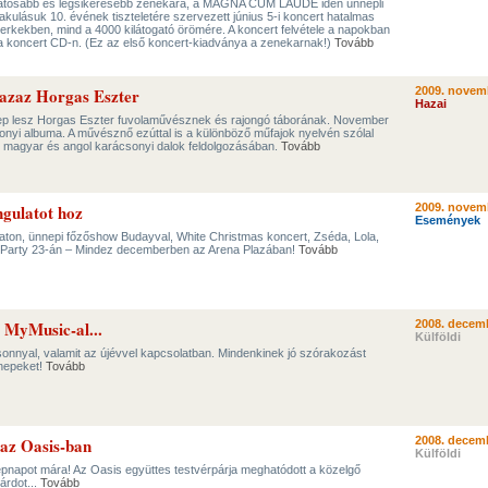
ivatosabb és legsikeresebb zenekara, a MAGNA CUM LAUDE idén ünnepli
lakulásuk 10. évének tiszteletére szervezett június 5-i koncert hatalmas
berkekben, mind a 4000 kilátogató örömére. A koncert felvétele a napokban
la koncert CD-n. (Ez az első koncert-kiadványa a zenekarnak!)
Tovább
azaz Horgas Eszter
2009. novem
Hazai
ep lesz Horgas Eszter fuvolaművésznek és rajongó táborának. November
sonyi albuma. A művésznő ezúttal is a különböző műfajok nyelvén szólal
, magyar és angol karácsonyi dalok feldolgozásában.
Tovább
gulatot hoz
2009. novem
Események
ton, ünnepi főzőshow Budayval, White Christmas koncert, Zséda, Lola,
 Party 23-án – Mindez decemberben az Arena Plazában!
Tovább
 MyMusic-al...
2008. decemb
Külföldi
sonnyal, valamit az újévvel kapcsolatban. Mindenkinek jó szórakozást
nnepeket!
Tovább
 az Oasis-ban
2008. decemb
Külföldi
nepnapot mára! Az Oasis együttes testvérpárja meghatódott a közelgő
árdot...
Tovább