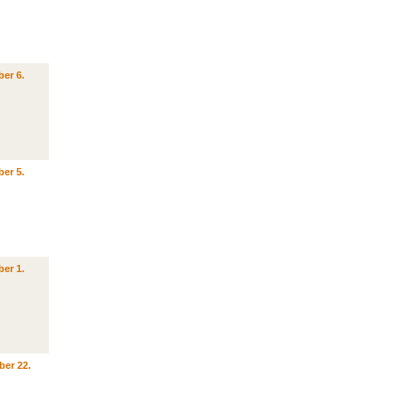
er 6.
er 5.
er 1.
ber 22.