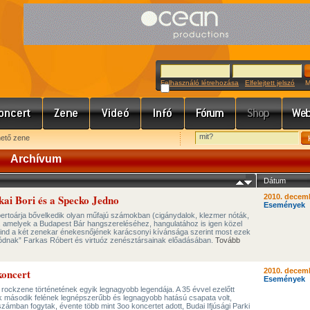
Felhasználó létrehozása
Elfelejtett jelszó
Meg
hető zene
Archívum
Dátum
ai Bori és a Specko Jedno
2010. decemb
Események
rtoárja bővelkedik olyan műfajú számokban (cigánydalok, klezmer nóták,
 amelyek a Budapest Bár hangszereléséhez, hangulatához is igen közel
 mind a két zenekar énekesnőjének karácsonyi kívánsága szerint most ezek
dnak” Farkas Róbert és virtuóz zenésztársainak előadásában.
Tovább
koncert
2010. decemb
Események
rockzene történetének egyik legnagyobb legendája. A 35 évvel ezelőtt
ek második felének legnépszerűbb és legnagyobb hatású csapata volt,
ámban fogytak, évente több mint 3oo koncertet adott, Budai Ifjúsági Parki