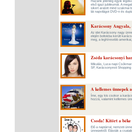
Hazánk jelenleg egyik legd
első igazi jubileumát. A mega
sikert aratott mind szakmai 
lát napvilágot DVD-n és dup
Karácsony Angyala, 
Az idei Karácsony nagy ünn
elején boltokba került karác
meg, a leghíresebb amerikai
Zséda karácsonyi han
Mikulás, Luca-napi Csókmara
SP, Karácsonyesti Shopping
A kellemes ünnepek a
Íme, egy kis csokor a karác
hozzá, valamint kellemes ü
Csoda! Kitört a béke
Elő a naptárral, nemzeti ün
ünnepektől. Elásták a csatab