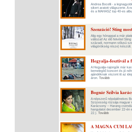
Andrea Bocelli - a legnagyob
sikert aratott világszerte. 
és a MAHASZ top 40-es album
Szenzáció! Sting mos
Alig egy hónappal a már pla
változat! Az élő felvétel St
századi, normann stílusú sz
világörökség része) készült
Hegyalja-fesztivál a f
A Hegyalja-rajongók már kará
bemelegítő koncert és jó néh
ajándéknak viszont itt az ide
áron.
Tovább
Bognár Szilvia karác
A népszerű népdalénekes Bogn
Szüzesség rózsája magyar né
Karácsony – Harang csendü
hangulatot december 22-én e
22.).
Tovább
A MAGNA CUM LAU