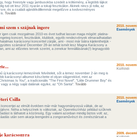
gy, hogy freestyle vagy jambusokba szedett a költemény, a legtöbb lájkot
ig tuti ott lesz 2011 nyarán a tokaji fesztiválon. Akinek nincs jó tolla, az
ersre, és a családi ajándékdillemmát megelőzve a kedvezményes
 is.
Tovább
mi szem s szájnak ingere
2010. novem
Események
igen csak mozgalmas 2010-es évet tudhat lassan maga mögött: platina-
engeteg koncert, fesztiválok, klubbok, egyéb rendezvények elmaradhatatlan
hatalmas karácsonyi koncerttel zárják, ami - most már bátra kijelenthetjük -
gyüttes számára! December 28-án tehát ismét lesz Magna Karácsony a
 ami az előzetes tervek szerint, a zenekar fennállásának(!) legnagyobb
te...
2010. novem
Külföldi
mű új karácsonyi lemezének felvételeit, sőt a lemez november 2-án meg is
ebb karácsonyi albumot készítette el olyan slágerekkel, mint az
hristmas Is You", a tradícionális "The First Novel", "Little Drummer Boy" és
" vagy a négy saját dalának egyike, az "Oh Santa".
Tovább
teri Csilla
2010. novem
Események
yi koncertjei az elmúlt években már-már hagyományossá váltak, de az
 újévre. Néha a helyszínek is változtak, az Operettszínház például szűknek
lőadást is láthatott a közönség. Egy valami azonban mindig biztos volt: az,
ráadás után sem akarja leengedni a zongoraművészt és zenésztársait a
je karácsonyra
2009. decemb
Külföldi