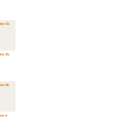
ber 10.
ber 25.
er 26.
er 4.