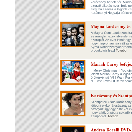
karácsony bérletet ér. Minde
szerző alkotás nyer: írója ped
elég, ha szavaz a legjobb v
karácsonyi Hegyalja bérletre
Magna karácsony és 
A Magna Cum Laude zenekar 
és aranylemezek átvétele, r
szereplői! Az évet ismét egy 
hogy hagyománnyá vált az e
Syma Rendezvénycsarnokban,
produkciója lesz!
Tovább
Mariah Carey befejez
...Merry Christmas II You cí
jelent! Mariah Carey a legsz
örökérvényű "All I Want For C
"O Little Town Of Bethlehem
Karácsony és Szentpé
Szentpéteri Csilla karácson
időpont olykor átcsúszott az
bizonyult, így egy este két e
hogy a közönség a sokadik 
színpadról.
Tovább
Andrea Bocelli DVD-