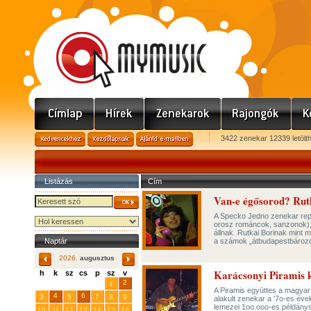
3422 zenekar 12339 letölt
Listázás
Cím
Van-e égősorod? Rutk
A Specko Jedno zenekar repe
orosz románcok, sanzonok),
állnak. Rutkai Borinak mint
Naptár
a számok „átbudapestbározó
2026.
augusztus
Karácsonyi Piramis 
h
k
sz
cs
p
sz
v
29
31
2
27
28
30
1
A Piramis együttes a magyar 
4
6
3
5
7
8
9
alakult zenekar a '7o-es év
lemezei 1oo.ooo-es példánysz
10
11
12
13
14
15
16