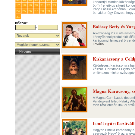
koncertjei minden közönség
17
18
19
20
21
22
23
öt (!) frenetikus sikerű kon
Papp László Arénában. Sokan
24
25
26
27
28
29
30
és akkor úgy látszott, hogy
31
1
2
3
4
5
6
Időszak:
Balássy Betty és Var
-
A közönség 2006 óta ismerhet
könnyűzenei produkcióit élő 
karácsonyi lemezzel örvende
Tovább
Hirdetés
Kiskarácsony a Coldp
Különleges, karácsonyra hang
készült! Christmas Lights név
emlékeztet minket szövegév
Magna Karácsony, szi
A Magna Cum Laude december
Vendégként fellép Pataky Att
több részletet árultak el err
Ismét nyári fesztivál
Hogyan rímel a karácsony a H
szervezői Hegy’ről az angyal