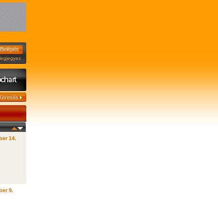
jegyez
er 14.
er 9.