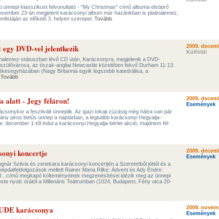
b ünnepi klasszikust felvonultató - "My Christmas" című albuma elsöprő
A november 23-án megjelent karácsonyi album már hazánkban is platinalemez,
listáján az előkelő 3. helyen szerepel.
Tovább
t egy DVD-vel jelentkezik
2009. decemb
Külföldi
tinalemez-státuszban lévő CD után, Karácsonyra, megjelenik a DVD-
ing szülővárosa, az észak-angliai Newcastle közelében fekvő Durham 11-13.
ékesegyházában (Nagy Britannia egyik legszebb katedrálisa, a
.
Tovább
a alatt - Jegy féláron!
2009. decemb
Események
csonykor a fesztivált ünneplik. Az igazi tokaji zúzásig még hátra van pár
ány piros betűs ünnep a naptárban, a legtutibb karácsonyi Hegyalja-
je: december 1-től indul a karácsonyi Hegyalja-bérlet akció, majdnem fél
sonyi koncertje
2009. decemb
Események
ár Szilvia és zenekara karácsonyi koncertjén a Szeretetből jöttél és a
pdalfeldolgozások mellett Rainer Maria Rilke: Ádvent és Ady Endre:
l…című megkapó költeményeinek megzenésítései idézik meg az ünnepi
ste nyolc órától a Millenáris Teátrumban (1024, Budapest, Fény utca 20-
DE karácsonya
2009. novem
Események