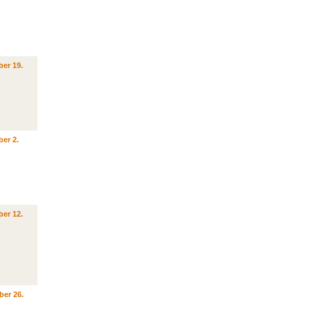
er 19.
er 2.
er 12.
ber 26.