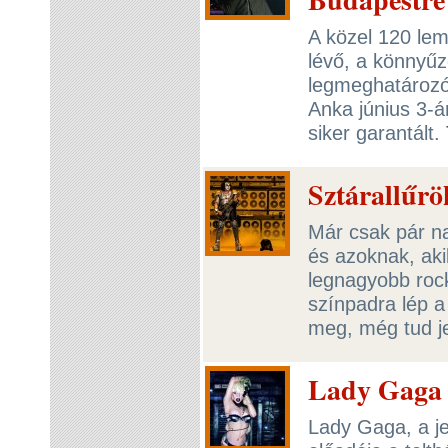
A közel 120 le
lévő, a könnyűz
legmeghatározó
Anka június 3-á
siker garantált.
Sztárallűrö
Már csak pár na
és azoknak, aki
legnagyobb roc
színpadra lép a
meg, még tud je
Lady Gaga 
Lady Gaga, a je