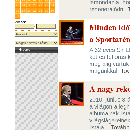
lemondania, hog
17
18
19
20
21
22
23
regenerálódni.
24
25
26
27
28
29
30
31
1
2
3
4
5
6
Időszak:
Minden idők
-
a Sportaré
A 62 éves Sir E
Hirdetés
két és fél órás
meg alig vártuk
magunkkal.
Tov
A nagy rek
2010. június 8-
a világon a leg
albumainak listá
világslágereine
listája...
Tovább