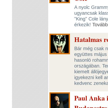
A nyolc Grammy-
ugyancsak klas
"King" Cole lá
érkezik!
Tovább
Hatalmas r
Bár még csak né
együttes május 
hasonló rohamma
országában. Ter
kiemelt állójeg
igyekezni kell a
kedvenc zeneka
Paul Anka i
Budapestre