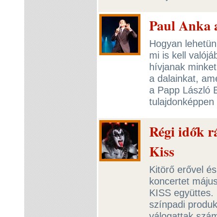
Paul Anka a
Hogyan lehetünk
mi is kell való
hívjanak minket
a dalainkat, am
a Papp László B
tulajdonképpen 
Régi idők r
Kiss
Kitörő erővel és
koncertet máju
KISS együttes.
színpadi produk
válogattak szám