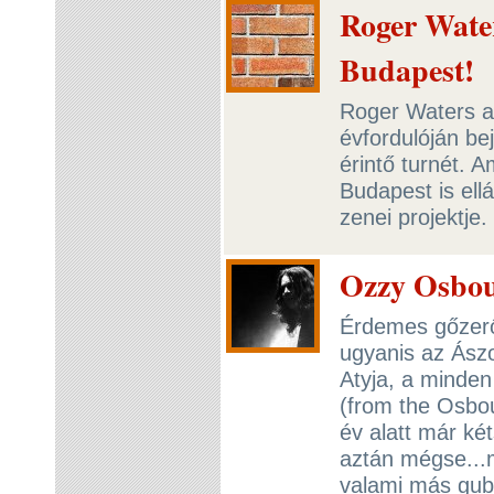
Roger Water
Budapest!
Roger Waters a
évfordulóján bej
érintő turnét. 
Budapest is ell
zenei projektje.
Ozzy Osbou
Érdemes gőzerőv
ugyanis az Ászo
Atyja, a minden
(from the Osbou
év alatt már k
aztán mégse...
valami más guba