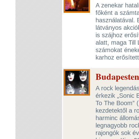
A zenekar hatal
főként a számta
használatával.
látványos akció
is szájhoz erős
alatt, maga Til
számokat énekel
karhoz erősítet
Budapesten 
A rock legendá
érkezik „Sonic
To The Boom” (
kezdetektől a r
harminc állomás
legnagyobb roc
rajongók sok é