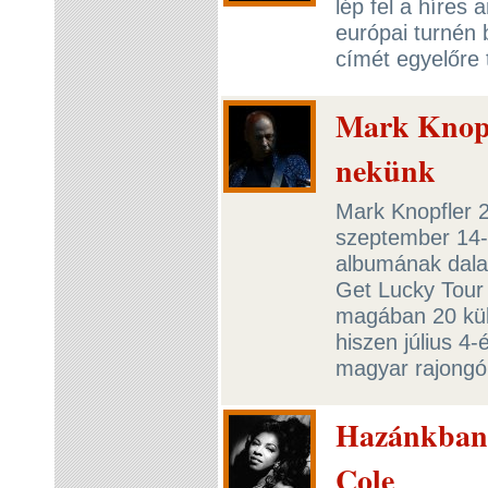
lép fel a híres 
európai turnén 
címét egyelőre 
Mark Knopf
nekünk
Mark Knopfler 2
szeptember 14-
albumának dala
Get Lucky Tour 
magában 20 kül
hiszen július 4
magyar rajongók
Hazánkban l
Cole