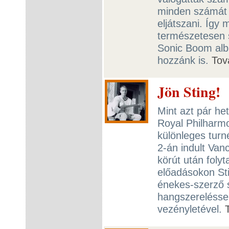
minden számát 
eljátszani. Így
természetesen 
Sonic Boom alb
hozzánk is.
Tov
Jön Sting!
Mint azt pár he
Royal Philharmo
különleges turn
2-án indult Van
körút után foly
előadásokon St
énekes-szerző 
hangszereléssel
vezényletével.