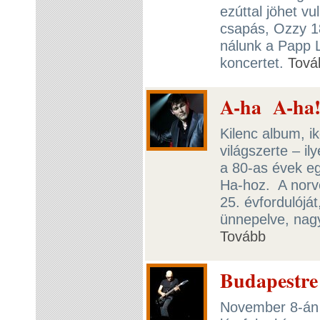
ezúttal jöhet v
csapás, Ozzy 18
nálunk a Papp 
koncertet.
Tová
A-ha A-ha
Kilenc album, ik
világszerte – i
a 80-as évek e
Ha-hoz. A norv
25. évfordulójá
ünnepelve, nagy
Tovább
Budapestre 
November 8-án 