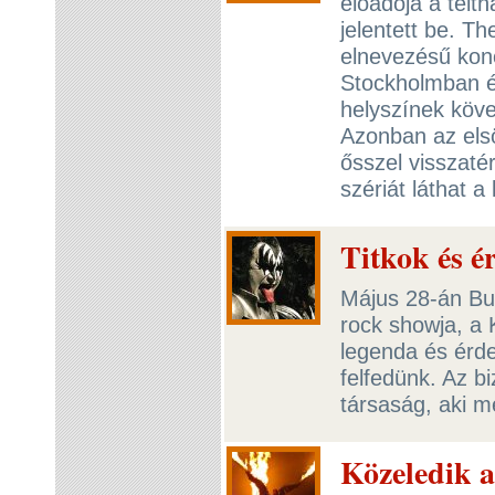
előadója a telt
jelentett be. T
elnevezésű konc
Stockholmban és
helyszínek köve
Azonban az elsö
ősszel visszaté
szériát láthat 
Titkok és é
Május 28-án Bud
rock showja, a 
legenda és érd
felfedünk. Az 
társaság, aki m
Közeledik 