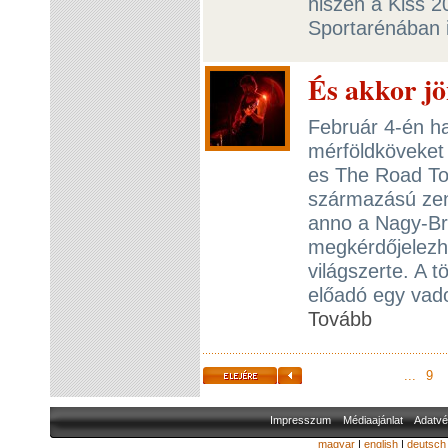
hiszen a Kiss 
Sportarénában 
És akkor jö
Február 4-én ha
mérföldköveket 
es The Road To
származású zen
anno a Nagy-Bri
megkérdőjelezh
világszerte. A t
előadó egy vad
Tovább
...
9
Impresszum
Médiaajánlat
Adatvé
magyar
|
english
|
deutsch