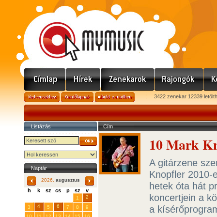
3422 zenekar 12339 letölt
Listázás
Cím
10 Mark Kn
A gitárzene sze
Naptár
Knopfler 2010-e
2026.
augusztus
hetek óta hát p
h
k
sz
cs
p
sz
v
koncertjein a 
29
31
2
27
28
30
1
4
6
a kísérőprogra
3
5
7
8
9
10
11
12
13
14
15
16