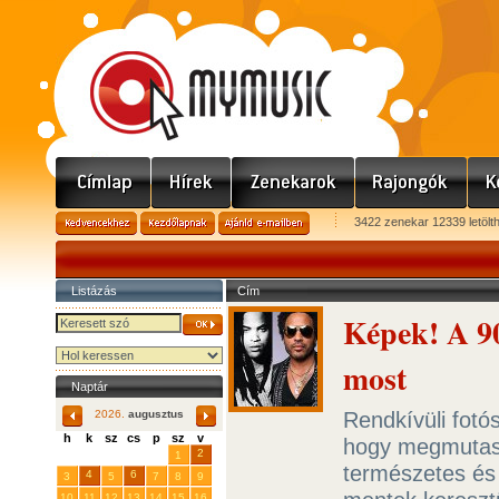
3422 zenekar 12339 letölt
Listázás
Cím
Képek! A 90
most
Naptár
Rendkívüli fotó
2026.
augusztus
h
k
sz
cs
p
sz
v
hogy megmutass
29
31
2
27
28
30
1
természetes és
4
6
3
5
7
8
9
10
11
12
13
14
15
16