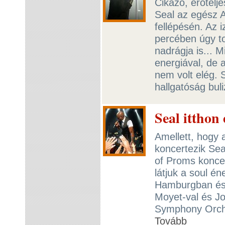
Cikázó, erőtelje
Seal az egész A
fellépésén. Az 
percében úgy t
nadrágja is... M
energiával, de 
nem volt elég. S
hallgatóság bul
Seal itthon
Amellett, hogy
koncertezik Sea
of Proms koncer
látjuk a soul é
Hamburgban és 
Moyet-val és Jo
Symphony Orches
Tovább