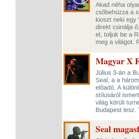
Akad néha olya
csőbehúzza a sz
kioszt neki egy
direkt csinálja 
el, toljuk be a
meg a világot. 
Magyar X Fa
Július 3-án a 
Seal, a a háro
előadó. A külön
stílusáról isme
világ körüli tur
Budapest lesz.
Seal magasf