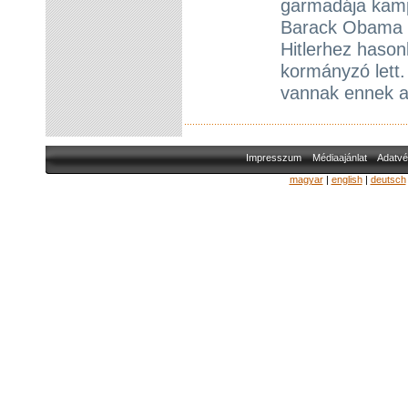
garmadája kamp
Barack Obama m
Hitlerhez hason
kormányzó lett
vannak ennek a
Impresszum
Médiaajánlat
Adatvé
magyar
|
english
|
deutsch