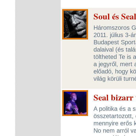
Soul és Sea
Háromszoros Gr
2011. július 3-
Budapest Sport
dalaival (és ta
töltheted Te is
a jegyről, mer
előadó, hogy kö
világ körüli turn
Seal bizarr 
A politika és a
összetartozott,
mennyire erős 
No nem arról va