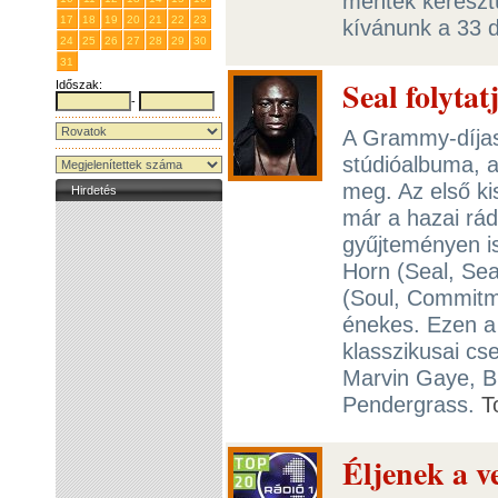
mentek keresztü
17
18
19
20
21
22
23
kívánunk a 33 
24
25
26
27
28
29
30
31
1
2
3
4
5
6
Seal folytat
Időszak:
-
A Grammy-díjas
stúdióalbuma, a
meg. Az első ki
Hirdetés
már a hazai rádi
gyűjteményen i
Horn (Seal, Sea
(Soul, Commitme
énekes. Ezen a
klasszikusai cse
Marvin Gaye, Bi
Pendergrass.
T
Éljenek a v