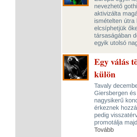
nevezhető gothi
aktivizálta mag
ismételten útra
elcsíphetjük ő
társaságában d
egyik utolsó n
Egy válás t
külön
Tavaly decembe
Giersbergen és
nagysikerű konc
érkeznek hozzán
pedig visszaté
promotálja maj
Tovább