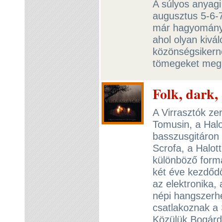
A súlyos anyagi
augusztus 5-6-
már hagyományo
ahol olyan kivá
közönségsikern
tömegeket meg
Folk, dark, 
A Virrasztók ze
Tomusin, a Halo
basszusgitáron 
Scrofa, a Halot
különböző form
két éve kezdődö
az elektronika,
népi hangszerhe
csatlakoznak a S
Közülük Bogárdi