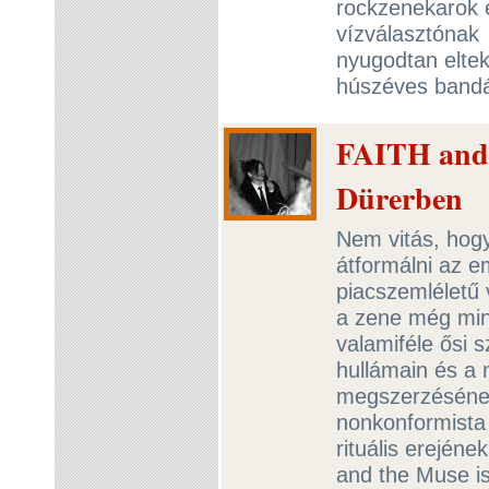
rockzenekarok 
vízválasztónak
nyugodtan eltek
húszéves bandá
FAITH and 
Dürerben
Nem vitás, hogy
átformálni az e
piacszemléletű 
a zene még min
valamiféle ősi s
hullámain és a
megszerzésének
nonkonformista 
rituális erejéne
and the Muse is