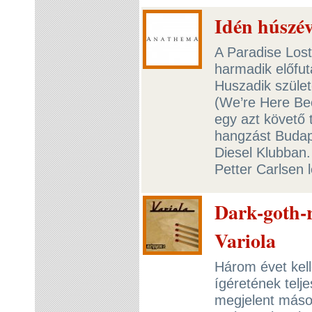
Idén húszév
A Paradise Lost
harmadik előfut
Huszadik szüle
(We’re Here Bec
egy azt követő 
hangzást Budap
Diesel Klubban
Petter Carlsen 
Dark-goth-r
Variola
Három évet kell
ígéretének telj
megjelent máso