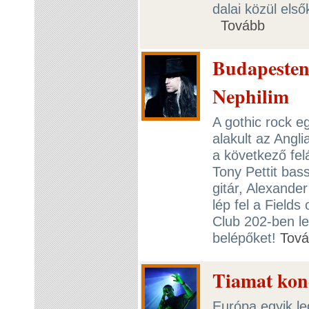
dalai közül első
Tovább
Budapesten l
Nephilim
A gothic rock 
alakult az Angli
a következő fel
Tony Pettit bas
gitár, Alexande
lép fel a Field
Club 202-ben l
belépőket!
Tov
Tiamat kon
Európa egyik l