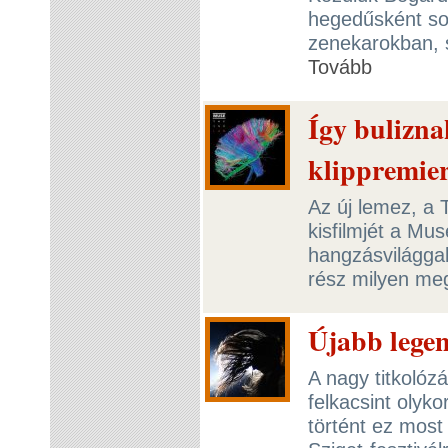
hegedűsként sok
zenekarokban, 
Tovább
Így bulizna
klippremie
Az új lemez, a 
kisfilmjét a Mu
hangzásvilággal
rész milyen meg
Újabb legen
A nagy titkolóz
felkacsint olyk
történt ez most