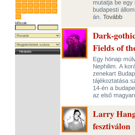
mutatja be egy
17
18
19
20
21
22
23
budapesti állom
24
25
26
27
28
29
30
án.
Tovább
31
1
2
3
4
5
6
Időszak:
-
Dark-gothic
Fields of t
Hirdetés
Egy hónap múlva
Nephilim. A kor
zenekart Budap
tájékoztatása s
14-én a budapes
az első magyar
Larry Hang
fesztiválon