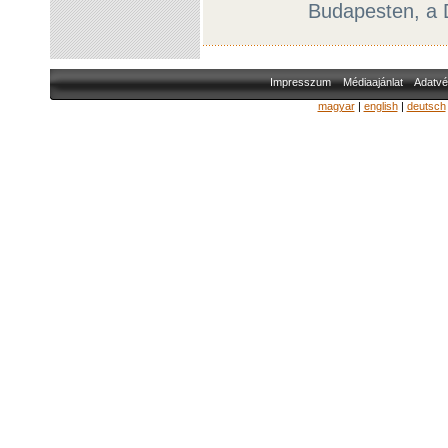
Budapesten, a 
Impresszum
Médiaajánlat
Adatvé
magyar
|
english
|
deutsch