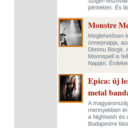
Sziget-fesztivá
pénteken. És l
Monstre Me
Meglehetősen k
ünnepnapja, aza
Dimmu Borgir, a
Moonspell is fe
Napján. Érdeke
Epica: új le
metal band
A magyarország
mennyekben ére
a Nightwish és a
Budapestre láto