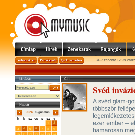
3422 zenekar 12339 letölt
Listázás
Cím
Svéd invázi
A svéd glam-go
Naptár
többször fellép
2026.
augusztus
legemlékezetes
h
k
sz
cs
p
sz
v
ezer ember – el
29
31
2
27
28
30
1
4
6
hamarosan megje
3
5
7
8
9
10
11
12
13
14
15
16