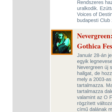
Rendszeres haza
uralkodik. Ezút
Voices of Desti
budapesti Club
Nevergreen
Gothica Fe
Január 28-án je
egyik legneves
Nevergreen új 
hallgat, de hoz
mely a 2003-as 
tartalmazza. M
tartalmazza dal
valamint az O F
rögzített válto
című dalának me