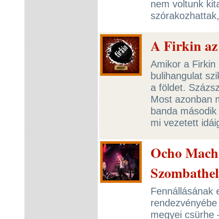
nem voltunk kita
szórakozhattak
A Firkin az
Amikor a Firkin
bulihangulat sz
a földet. Százsz
Most azonban m
banda második 
mi vezetett idái
Ocho Macho 
Szombathel
Fennállásának 
rendezvényébe 
megyei csürhe 