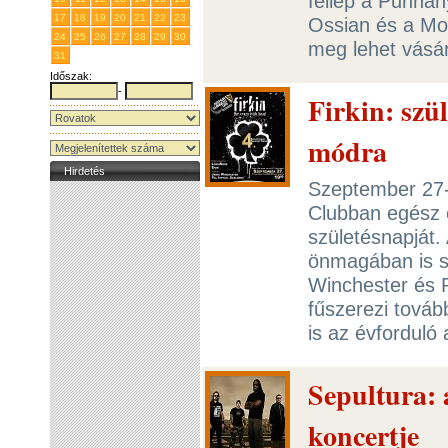
fellép a Punnan
17
18
19
20
21
22
23
Ossian és a Mob
24
25
26
27
28
29
30
meg lehet vásár
31
1
2
3
4
5
6
Időszak:
-
Firkin: szü
módra
Hirdetés
Szeptember 27-
Clubban egész e
születésnapját. 
önmagában is s
Winchester és 
fűszerezi továb
is az évforduló
Sepultura:
koncertje