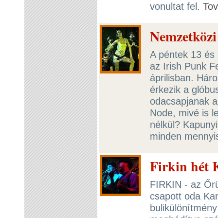
vonultat fel.
To
Nemzetközi 
A péntek 13 és 
az Irish Punk F
áprilisban. Hár
érkezik a glóbu
odacsapjanak a
Node, mivé is l
nélkül? Kapunyit
minden mennyi
Firkin hét
FIRKIN - az Őrü
csapott oda Ka
bulikülönítmény