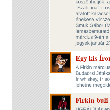
köszönhetjük, a
“Szalonna” erősí
aratott karácso
énekese Vincze
Smuk Gábor (My
lemezbemutató 
március 9-én a
jegyek január 2
Egy kis Íro
A Firkin március
Budaörsi Játéks
ír whiskey, ír 
lehetne megolda
Firkin bul
UGRÁLJ! és eng