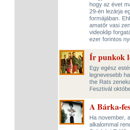
hogy az évet má
29-én lezárja eg
formájában. Eh
amatőr vasi zene
videoklip forga
ezer forintos n
Ír punkok l
Egy egész estés
legnevesebb haz
the Rats zeneka
Fesztivál októb
A Bárka-fes
Ha november, a
alkalommal ren