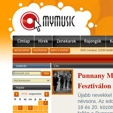
3422 zenekar 12339 letölt
Listázás
Cím
Punnany Ma
Fesztiválon
Naptár
Újabb nevekkel b
2026.
augusztus
h
k
sz
cs
p
sz
v
névsora. Az edd
29
31
2
27
28
30
1
18 és 20. közöt
4
6
3
5
7
8
9
10
11
12
13
14
15
16