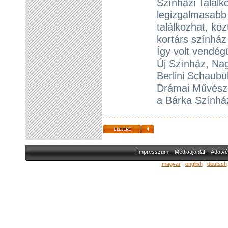
Színházi Találk
legizgalmasabb 
találkozhat, kö
kortárs színház
Így volt vendég
Új Színház, Nag
Berlini Schaubü
Drámai Művésze
a Bárka Színhá
Impresszum
Médiaajánlat
Adatvé
magyar
|
english
|
deutsch