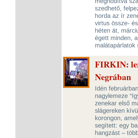
meghódítva szál
szedhető, felpe
horda az ír zen
virtus össze- és
héten át, márci
égett minden, 
malátapárlatok 
FIRKIN: le
Negrában
Idén februárban
nagylemeze “Ig
zenekar első m
slágereken kívü
korongon, amel
segített: egy b
hangzást – töb