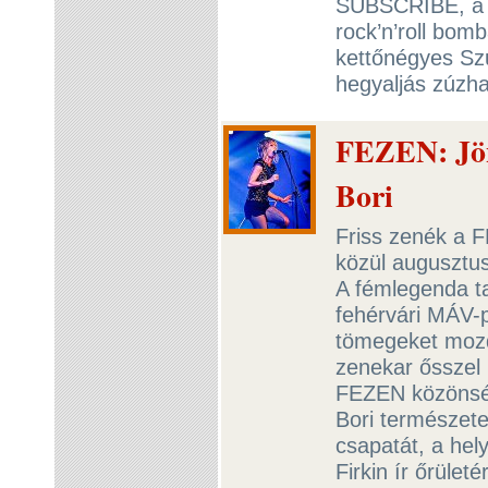
SUBSCRIBE, a 
rock’n’roll bo
kettőnégyes Sz
hegyaljás zúzha
FEZEN: Jö
Bori
Friss zenék a F
közül augusztu
A fémlegenda ta
fehérvári MÁV-
tömegeket mozd
zenekar ősszel
FEZEN közönségé
Bori természet
csapatát, a hel
Firkin ír őrüle