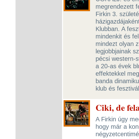
megrendezett fe
Firkin 3. születé
házigazdájaként
Klubban. A feszt
mindenkit és fe
mindezt olyan z
legjobbjainak 
pécsi western-s
a 20-as évek bl
effektekkel meg
banda dinamiku
klub és fesztiv
Ciki, de fel
A Firkin úgy me
hogy már a konc
négyzetcentimé