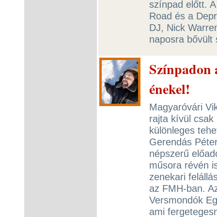
színpad előtt. 
Road és a Depre
DJ, Nick Warren
naposra bővült 
Színpadon a
énekel!
Magyaróvári Vi
rajta kívül csa
különleges tehet
Gerendás Péter
népszerű előadó
műsora révén is
zenekari felállá
az FMH-ban. A
Versmondók Egy
ami fergetegesn