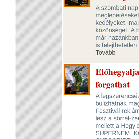
A szombati nap 
meglepetéseket.
kedélyeket, maj
közönséget. A b
már hazánkban, 
is felejthetetl
Tovább
Előhegyalja
forgathat
A legszerencsé
bulizhatnak mag
Fesztivál reklá
lesz a sörrel-z
mellett a Hegy
SUPERNEM, K