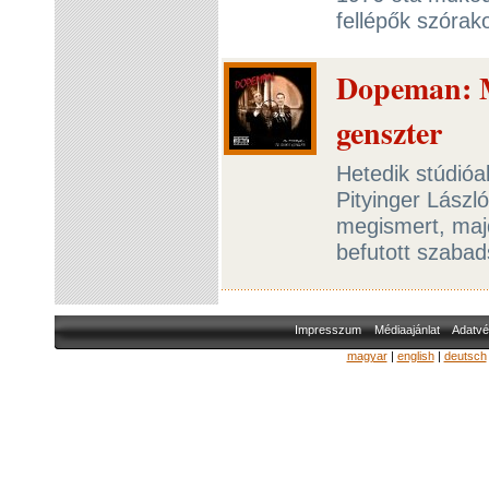
fellépők szórak
Dopeman: Mr
genszter
Hetedik stúdióa
Pityinger Lászl
megismert, majd
befutott szabad
Impresszum
Médiaajánlat
Adatvé
magyar
|
english
|
deutsch