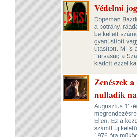
Védelmi jo
Dopeman Bazdme
a botrány, ráad
be kellett szá
gyanúsított vag
utasított. Mi i
Társaság a Sza
kiadott ezzel k
Zenészek a 
nulladik n
Augusztus 11-én
megrendezésre 
Ellen. Ez a ke
számít új kele
1976 óta működi