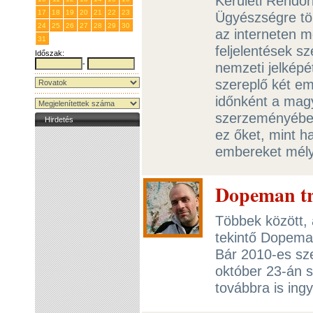
Kerületi Rendőr
17
18
19
20
21
22
23
Ügyészségre töb
24
25
26
27
28
29
30
az interneten me
31
1
2
3
4
5
6
feljelentések s
Időszak:
-
nemzeti jelképé
szereplő két em
időnként a magy
szerzeményébe. 
Hirdetés
ez őket, mint h
embereket mély
Dopeman tr
Többek között, 
tekintő Dopeman
Bár 2010-es sze
október 23-án s
továbbra is ing