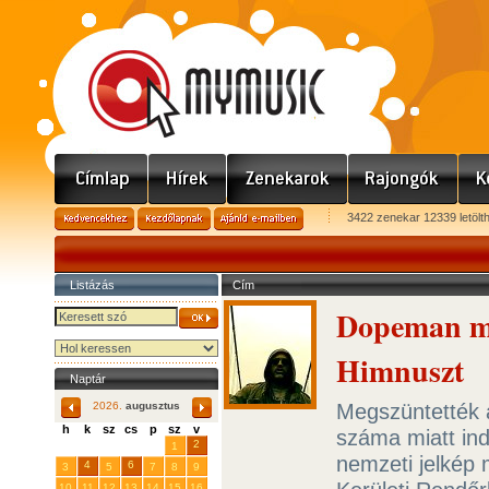
3422 zenekar 12339 letölt
Listázás
Cím
Dopeman mé
Himnuszt
Naptár
Megszüntették
2026.
augusztus
h
k
sz
cs
p
sz
v
száma miatt ind
29
31
2
27
28
30
1
nemzeti jelkép
4
6
3
5
7
8
9
10
11
12
13
14
15
16