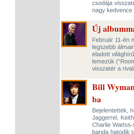
csodája visszat
nagy kedvence 
Új albummal
Február 11-én 
legszebb álmain
eladott világhír
lemezük (“Room
visszatér a riv
Bill Wyman 
ba
Bejelentették, 
Jaggerrel, Keit
Charlie Wattss-
banda hatodik t