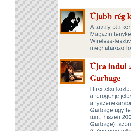
Újabb rég k
A tavaly óta ke
Magazin ténykén
Wireless-fesztiv
meghatározó for
Újra indul 
Garbage
Hírértékű közlé
androgünje jele
anyazenekarába,
Garbage úgy té
tűnt, hiszen 200
Garbage), azonb
öt éve nem tell