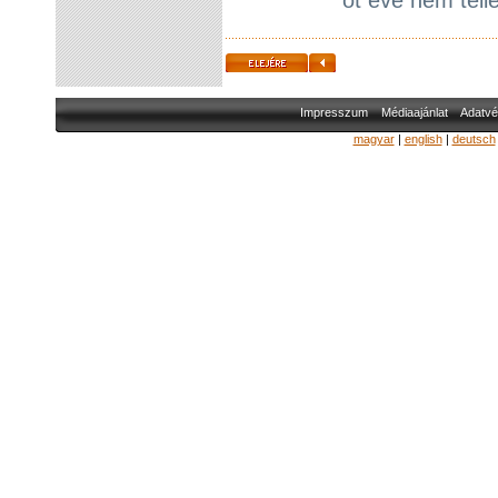
Impresszum
Médiaajánlat
Adatvé
magyar
|
english
|
deutsch