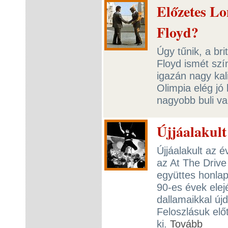
Előzetes Lo
Floyd?
Úgy tűnik, a br
Floyd ismét szí
igazán nagy kal
Olimpia elég jó
nagyobb buli va
Újjáalakult
Újjáalakult az
az At The Drive 
együttes honlapj
90-es évek elej
dallamaikkal új
Feloszlásuk el
ki.
Tovább