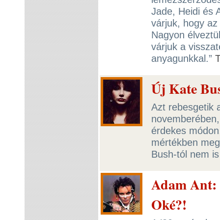
Jade, Heidi és A
várjuk, hogy az
Nagyon élveztük 
várjuk a visszat
anyagunkkal.”
Új Kate Bus
Azt rebesgetik 
novemberében, 
érdekes módon, 
mértékben meg
Bush-tól nem is
Adam Ant: 
Oké?!