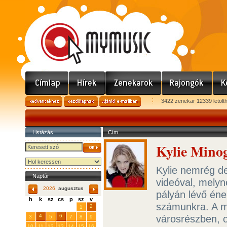
3422 zenekar 12339 letölt
Listázás
Cím
Kylie Mino
Kylie nemrég de
Naptár
videóval, mely
2026.
augusztus
pályán lévő én
h
k
sz
cs
p
sz
v
számunkra. A mú
29
31
2
27
28
30
1
4
6
városrészben, o
3
5
7
8
9
10
11
12
13
14
15
16