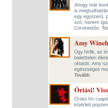
Ahogy már koráb
is megtudhattá
egy egyszerű, p
szó, hanem igaz
Corvintetőn.
To
Amy Wineho
Úgy hírlik, az
baletttelen élete
oktatót. Amy sz
egészséges mozg
Tovább
Óriási! Vis
Óriási hír csap
kísérleti popze