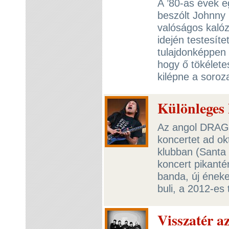
A ’80-as évek 
beszólt Johnny 
valóságos kalóz
idején testesít
tulajdonképpen 
hogy ő tökélete
kilépne a soroz
Különleges 
Az angol DRAG
koncertet ad o
klubban (Santa
koncert pikantér
banda, új éneke
buli, a 2012-es 
Visszatér 