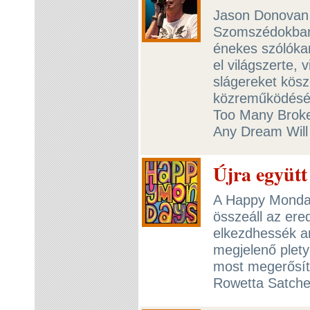
Jason Donovan 1
Szomszédokban,
énekes szólókar
el világszerte, 
slágereket kösz
közreműködéséve
Too Many Broke
Any Dream Will
Újra együt
A Happy Monday
összeáll az ere
elkezdhessék an
megjelenő plety
most megerősít
Rowetta Satche