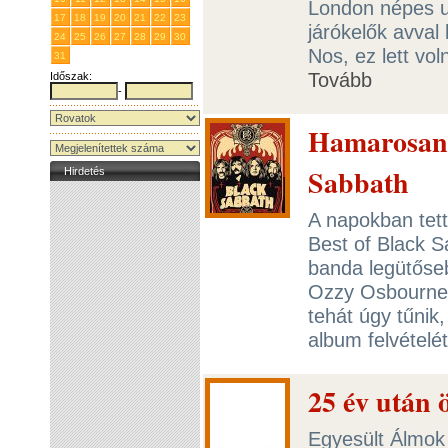
London népes ut
17
18
19
20
21
22
23
járókelők avval
24
25
26
27
28
29
30
Nos, ez lett vo
31
1
2
3
4
5
6
Tovább
Időszak:
-
Hamarosan 
Sabbath
Hirdetés
A napokban tett
Best of Black S
banda legütőseb
Ozzy Osbourne,
tehát úgy tűnik,
album felvételé
25 év után 
Egyesült Álmok