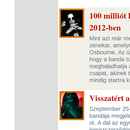
100 milliót
2012-ben
Mint azt már me
zenekar, amely
Osbourne. Az új
hogy a banda t
meghaladhatja a
csapat, akinek 
mindig startra 
Visszatért 
Szeptember 25-
bandája megjele
ot. A dal az egy
lemezszerződés