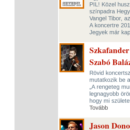
PIL! Közel husz
színpadra Hegyi
Vangel Tibor, a
A koncertre 201
Jegyek már ka
Szkafander 
Szabó Balá
Rövid koncertszü
mutatkozik be 
„A rengeteg mu
legnagyobb örö
hogy mi szület
Tovább
Jason Dono