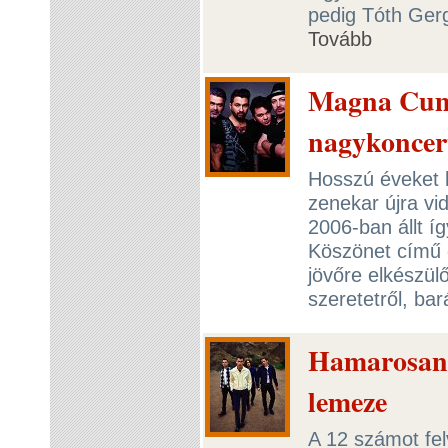
pedig Tóth Ger
Tovább
Magna Cum L
nagykoncer
Hosszú éveket 
zenekar újra vid
2006-ban állt í
Köszönet című d
jövőre elkészül
szeretetről, bar
Hamarosan i
lemeze
A 12 számot fel