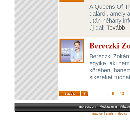
A Queens Of The
daláról, amely 
után néhány inf
új dal!
Tovább
Bereczki Zol
Bereczki Zoltá
egyike, aki nem
körében, hanem
sikereket tudh
...
9
10
Impresszum
Médiaajánlat
Adatvé
magyar
|
english
|
deutsch