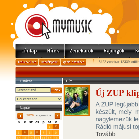
3422 zenekar 12339 letölt
Listázás
Cím
Új ZUP kli
A ZUP legújabb
Naptár
készült, mely m
2026.
augusztus
nagylemezük leg
h
k
sz
cs
p
sz
v
Rádió májusi top
29
31
2
27
28
30
1
4
6
Tovább
3
5
7
8
9
10
11
12
13
14
15
16