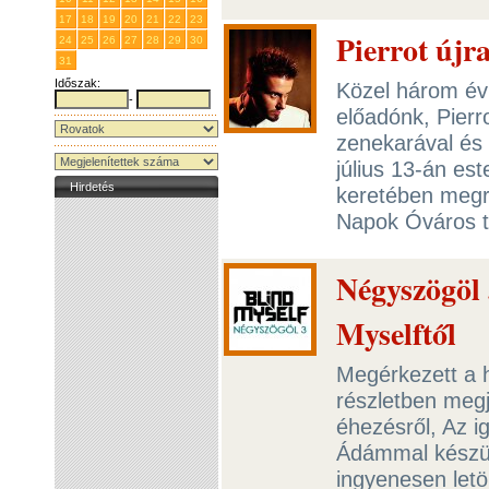
17
18
19
20
21
22
23
Pierrot újr
24
25
26
27
28
29
30
31
1
2
3
4
5
6
Időszak:
Közel három év
-
előadónk, Pierr
zenekarával és 
július 13-án es
Hirdetés
keretében megr
Napok Óváros t
Négyszögöl 
Myselftől
Megérkezett a 
részletben meg
éhezésről, Az i
Ádámmal készült
ingyenesen letö