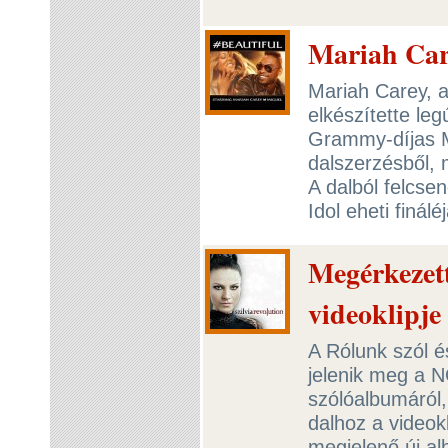
Mariah Car
Mariah Carey, a
elkészítette leg
Grammy-díjas Mi
dalszerzésből, 
A dalból felcse
Idol eheti finál
Megérkezett
videoklipje
A Rólunk szól é
jelenik meg a 
szólóalbumáról,
dalhoz a videok
megjelenő új a