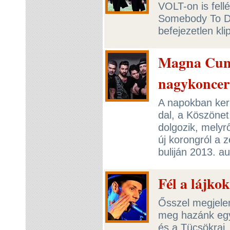
VOLT-on is fell
Somebody To Di
befejezetlen kli
Magna Cum 
nagykoncer
A napokban kerü
dal, a Köszönet
dolgozik, melyr
új korongról a 
buliján 2013. a
Fél a lájko
Ősszel megjelen
meg hazánk egy
és a Tücsökraj.