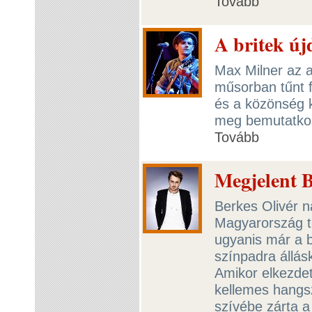
Tovább
A britek új
Max Milner az a
műsorban tűnt f
és a közönség 
meg bemutatkozó
Tovább
Megjelent B
Berkes Olivér n
Magyarország t
ugyanis már a 
színpadra állás
Amikor elkezdet
kellemes hangs
szívébe zárta a 