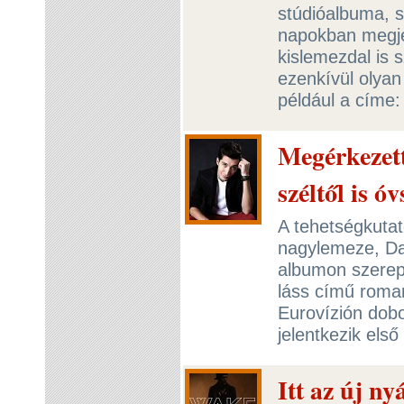
stúdióalbuma, s
napokban megj
kislemezdal is 
ezenkívül olyan 
például a címe
Megérkezett
széltől is óv
A tehetségkutat
nagylemeze, Da
albumon szerepe
láss című roman
Eurovízión dobo
jelentkezik első
Itt az új ny