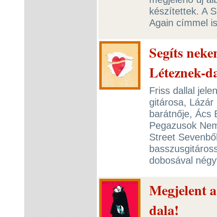
készítettek. A 
Again címmel is
Segíts nek
Léteznek-d
Friss dallal jel
gitárosa, Lázá
barátnője, Ács E
Pegazusok Nem
Street Sevenbő
basszusgitáross
dobosával négy
Megjelent 
dala!