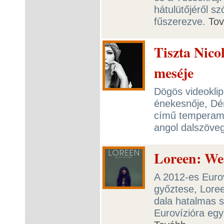
hátulütőjéről s
fűszerezve.
To
Tiszta Nico
meséje
Dögös videoklip
énekesnője, Dér 
című temperame
angol dalszöve
Loreen: We 
A 2012-es Euro
győztese, Loree
dala hatalmas s
Eurovízióra egy