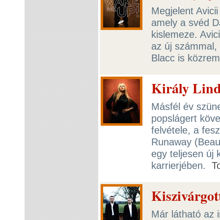
Megjelent Avici
amely a svéd D
kislemeze. Avici
az új számmal,
Blacc is közre
Király Lind
Másfél év szüne
popslágert köve
felvétele, a fe
Runaway (Beaut
egy teljesen új
karrierjében.
T
Kiszivárgot
Már látható az 