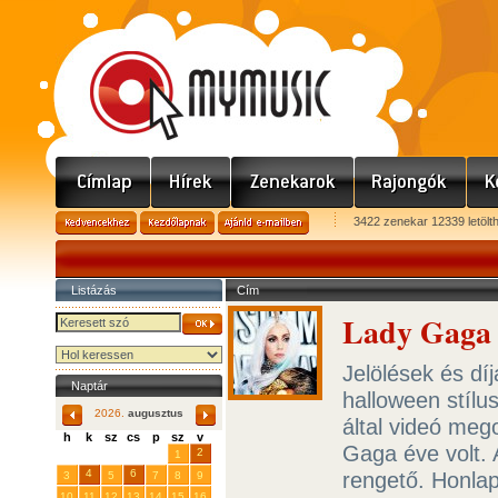
3422 zenekar 12339 letölt
Listázás
Cím
Lady Gaga 
Jelölések és dí
Naptár
halloween stílus
2026.
augusztus
által videó meg
h
k
sz
cs
p
sz
v
Gaga éve volt. 
29
31
2
27
28
30
1
4
6
rengető. Honlap
3
5
7
8
9
10
11
12
13
14
15
16