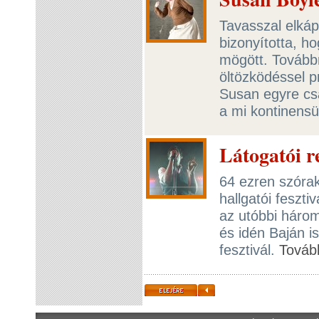
Tavasszal elkáp
bizonyította, h
mögött. Továbbr
öltözködéssel p
Susan egyre cs
a mi kontinens
Látogatói 
64 ezren szórak
hallgatói feszt
az utóbbi háro
és idén Baján is
fesztivál.
Továb