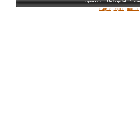
Impresszum
Médiaajánlat
Adatvé
magyar
|
english
|
deutsch