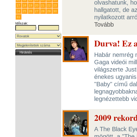
olvashatunk, h
17
18
19
20
21
22
23
hallgatott, de 
24
25
26
27
28
29
30
nyilatkozott arr
31
1
2
3
4
5
6
Tovább
Időszak:
-
Durva! Ez a
Hirdetés
Habár nemrég m
Gaga videói mil
világszerte Just
énekes ugyanis
"Baby" című dal
legnagyobbakna
legnézettebb v
2009 rekor
A The Black Ey
mögött, a "The