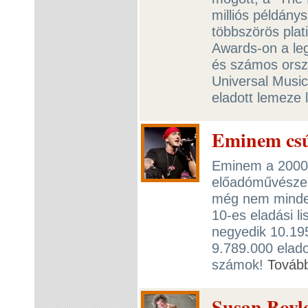
milliós példány
többszörös plati
Awards-on a le
és számos orszá
Universal Musi
eladott lemeze l
Eminem csú
Eminem a 2000-
előadóművésze 3
még nem minden 
10-es eladási l
negyedik 10.19
9.789.000 elado
számok!
Továb
Susan Boyle