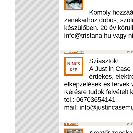
Komoly hozzáál
zenekarhoz dobos, szóló
készülőben. 20 év körül
info@tristana.hu vagy n
zozikaaa1991
2011
Sziasztok!
A Just in Case 
érdekes, elekt
elképzelések és tervek 
Kérésre tudok felvételt 
tel.: 06703654141
mail: info@justincasem
K.K Audio
2011
Amatőr zeneka