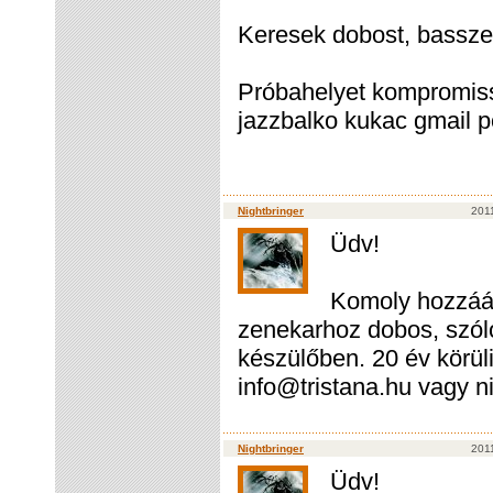
Keresek dobost, basszer
Próbahelyet kompromissz
jazzbalko kukac gmail p
Nightbringer
2011
Üdv!
Komoly hozzáál
zenekarhoz dobos, szóló
készülőben. 20 év körül
info@tristana.hu vagy n
Nightbringer
2011
Üdv!