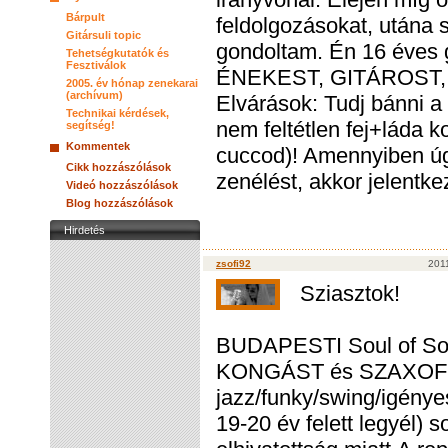
Bárpult
feldolgozásokat, utána 
Gitársuli topic
gondoltam. Én 16 éves
Tehetségkutatók és
Fesztiválok
ÉNEKEST, GITÁROST,
2005. év hónap zenekarai
(archívum)
Elvárások: Tudj bánni a 
Technikai kérdések,
nem feltétlen fej+láda 
segítség!
Kommentek
cuccod)! Amennyiben úg
Cikk hozzászólások
zenélést, akkor jelentke
Videó hozzászólások
Blog hozzászólások
Hirdetés
zsofi92
2011
Sziasztok!
BUDAPESTI Soul of So
KONGÁST és SZAXOFONO
jazz/funky/swing/igény
19-20 év felett legyél)