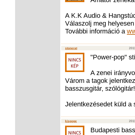
A K.K Audio & Hangstúd
Válaszolj meg helyesen
További információ a
ww
stonerat
2011
"Power-pop" st
A zenei irányvo
Várom a tagok jelentkez
basszusgitár, szólógitár!
Jelentkezésedet küld a 
kisgoge
2011
Budapesti bass