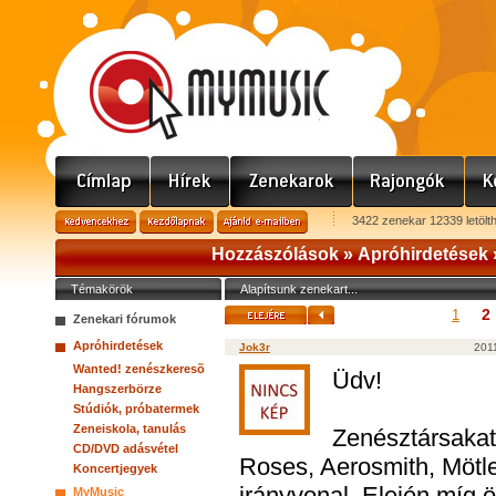
3422 zenekar 12339 letölt
Hozzászólások »
Apróhirdetések
Témakörök
Alapítsunk zenekart...
2
1
Zenekari fórumok
Apróhirdetések
Jok3r
2011
Wanted! zenészkeresõ
Üdv!
Hangszerbörze
Stúdiók, próbatermek
Zeneiskola, tanulás
Zenésztársaka
CD/DVD adásvétel
Roses, Aerosmith, Mötle
Koncertjegyek
irányvonal. Elején míg 
MyMusic