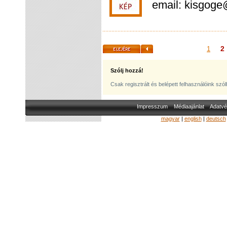
email: kisgog
2
1
Szólj hozzá!
Csak regisztrált és belépett felhasználóink szó
Impresszum
Médiaajánlat
Adatvé
magyar
|
english
|
deutsch