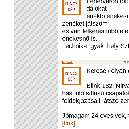
Fehérváron töb
dalokat
éneklő énekesn
zenéket játszom
és van felkérés többfel
énekesnő is.
Technika, gyak. hely S
balika1
2011
Keresek olyan 
Blink 182, Nirv
hasonló stílusú csapato
feldolgozásait játszó z
Jómagam 24 éves vok, 3.
[link]