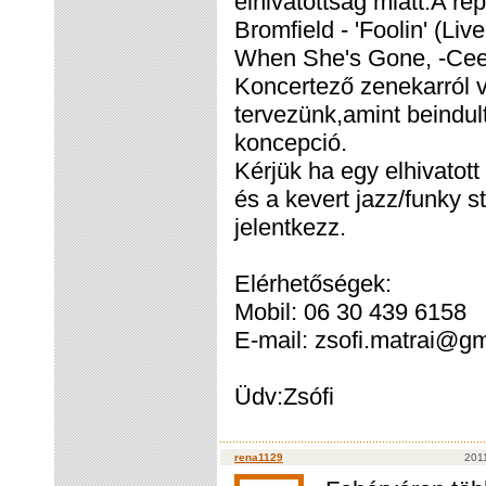
elhivatottság miatt.A r
Bromfield - 'Foolin' (Li
When She's Gone, -Cee L
Koncertező zenekarról v
tervezünk,amint beindult
koncepció.
Kérjük ha egy elhivato
és a kevert jazz/funky s
jelentkezz.
Elérhetőségek:
Mobil: 06 30 439 6158
E-mail: zsofi.matrai@g
Üdv:Zsófi
rena1129
2011