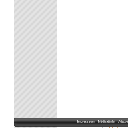
Impresszum
Médiaajánlat
Adatvé