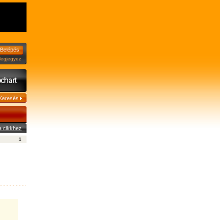
jegyez
a cikkhez
1