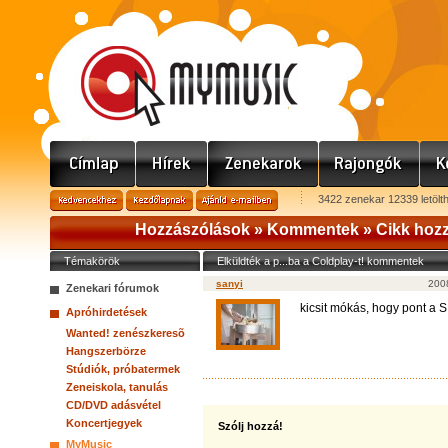
3422 zenekar 12339 letölt
Hozzászólások »
Kommentek
»
Cikk hoz
Témakörök
Elküldték a p...ba a Coldplay-t! kommentek
sanyi
2008
Zenekari fórumok
kicsit mókás, hogy pont a 
Apróhirdetések
Wanted! zenészkeresõ
Hangszerbörze
Stúdiók, próbatermek
Zeneiskola, tanulás
CD/DVD adásvétel
Koncertjegyek
Szólj hozzá!
MyMusic