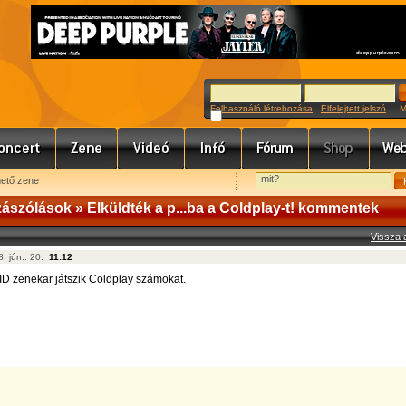
Felhasználó létrehozása
Elfelejtett jelszó
Meg
hető zene
zászólások
» Elküldték a p...ba a Coldplay-t! kommentek
Vissza 
. jún.. 20.
11:12
SID zenekar játszik Coldplay számokat.