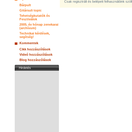
Csak regisztrált és belépett felhasználóink szó
Bárpult
Gitársuli topic
Tehetségkutatók és
Fesztiválok
2005. év hónap zenekarai
(archívum)
Technikai kérdések,
segítség!
Kommentek
Cikk hozzászólások
Videó hozzászólások
Blog hozzászólások
Hirdetés