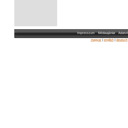
Impresszum
Médiaajánlat
Adatvé
magyar
|
english
|
deutsch