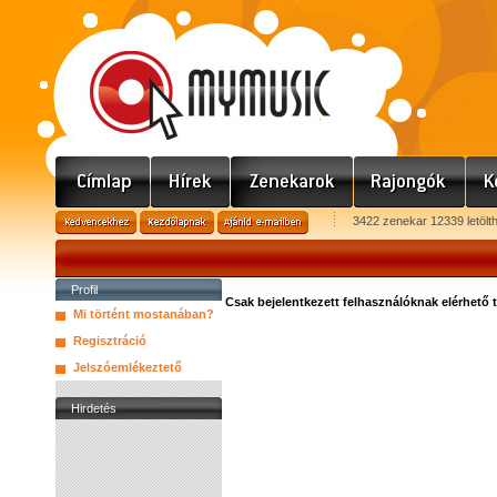
3422 zenekar 12339 letölt
Profil
Csak bejelentkezett felhasználóknak elérhető 
Mi történt mostanában?
Regisztráció
Jelszóemlékeztető
Hirdetés