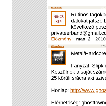
Privateer
2011
Rutinos tagokbó
dalokat játszó
következő poszt
privateerband@gmail.c
Előzmény:
max_2
2010.
GhostTown
2010
Metal/Hardcore
Irányzat: Slip
Készülnek a saját szám
25 körüli srácra aki szi
Honlap:
http://www.ghos
Elérhetőség: ghosttown