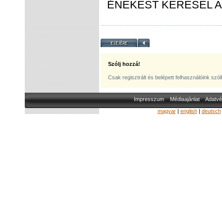
ÉNEKEST KERESEL A
Szólj hozzá!
Csak regisztrált és belépett felhasználóink szó
Impresszum
Médiaajánlat
Adatvé
magyar
|
english
|
deutsch