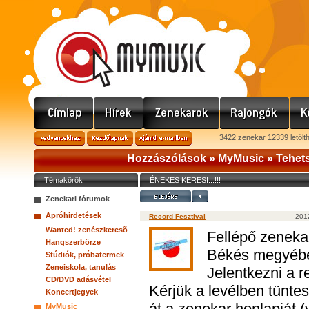
3422 zenekar 12339 letölt
Hozzászólások »
MyMusic
»
Tehets
Témakörök
ÉNEKES KERESI...!!!
Zenekari fórumok
Apróhirdetések
Record Fesztival
201
Wanted! zenészkeresõ
Fellépő zenekar
Hangszerbörze
Békés megyében
Stúdiók, próbatermek
Zeneiskola, tanulás
Jelentkezni a r
CD/DVD adásvétel
Kérjük a levélben tüntes
Koncertjegyek
át a zenekar honlapját 
MyMusic