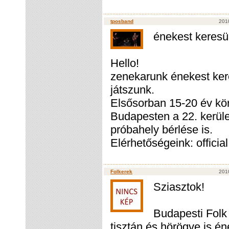
tposband
201
énekest keres
Hello!
zenekarunk énekest kere
játszunk.
Elsősorban 15-20 év körü
Budapesten a 22. kerül
próbahely bérlése is.
Elérhetőségeink: offic
Folkerek
201
Sziasztok!
Budapesti Folk 
tisztán és hörögve is én