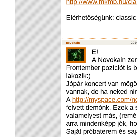
http://www.mkmb.hu/cla
Elérhetőségünk: classi
novokain
201
E!
A Novokain zen
Frontember pozíciót is 
lakozik:)
Jópár koncert van mögött
vannak, de ha neked nin
A
http://myspace.com/n
felvett demónk. Ezek a 
valamelyest más, (remé
arra mindenképp jók, h
Saját próbaterem és sajá