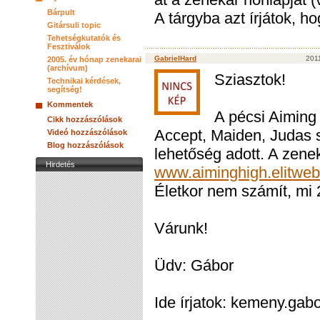
Bárpult
A tárgyba azt írjátok, h
Gitársuli topic
Tehetségkutatók és
Fesztiválok
GabrielHard
2011
2005. év hónap zenekarai
(archívum)
Sziasztok!
Technikai kérdések,
segítség!
Kommentek
A pécsi Aiming
Cikk hozzászólások
Accept, Maiden, Judas s
Videó hozzászólások
Blog hozzászólások
lehetőség adott. A zeneka
Hirdetés
www.aiminghigh.elitweb
Életkor nem számít, mi 
Várunk!
Üdv: Gábor
Ide írjatok: kemeny.gab