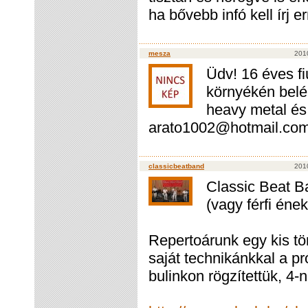
ha bővebb infó kell írj 
mesza
2010
Üdv! 16 éves f
környékén belép
heavy metal és
arato1002@hotmail.co
classicbeatband
2010
Classic Beat B
(vagy férfi éne
Repertoárunk egy kis tö
saját technikánkkal a pr
bulinkon rögzítettük, 4-