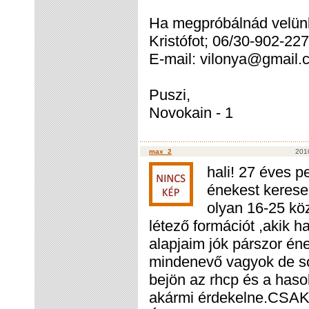
Ha megpróbálnád velünk
Kristófot; 06/30-902-227
E-mail: vilonya@gmail
Puszi,
Novokain - 1
max_2
201
hali! 27 éves p
énekest kerese
olyan 16-25 köz
létező formációt ,akik 
alapjaim jók párszor éne
mindenevő vagyok de s
bejön az rhcp és a haso
akármi érdekelne.CS